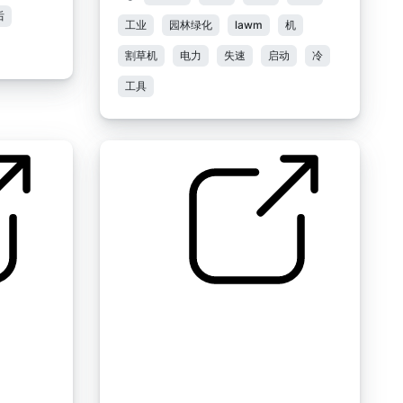
后
工业
园林绿化
lawm
机
割草机
电力
失速
启动
冷
工具
假
加沙" 水泵电机（也可能是发
电机）急速启动停止关闭第1
个错误的启动很大的窒息抓加
沙2016年