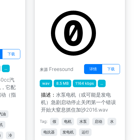
by kyles
下载
...
Freesound
详情
下载
来源
0cc汽
wav
8.5 MB
1164 kbps
...
机，它配
启动（指
描述：
水泵电机（或可能是发电
机）急剧启动停止关闭第一个错误
开始大窒息抓住加沙2016.wav
汽油
Tag:
假
电机
水泵
启动
水
机
电抗器
发电机
运行
动
冷