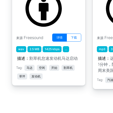
Freesound
Fre
详情
下载
来源
来源
wav
2.5 MB
1425 kbps
...
mp3
3
描述：
割草机怠速发动机马达启动
描述：
1分钟
Tag:
马达
空闲
开始
割草机
周末美
草坪
发动机
Tag:
汽