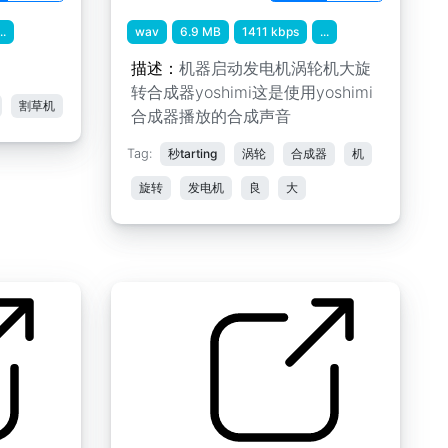
..
wav
6.9 MB
1411 kbps
...
描述：
机器启动发电机涡轮机大旋
转合成器yoshimi这是使用yoshimi
割草机
合成器播放的合成声音
Tag:
秒tarting
涡轮
合成器
机
旋转
发电机
良
大