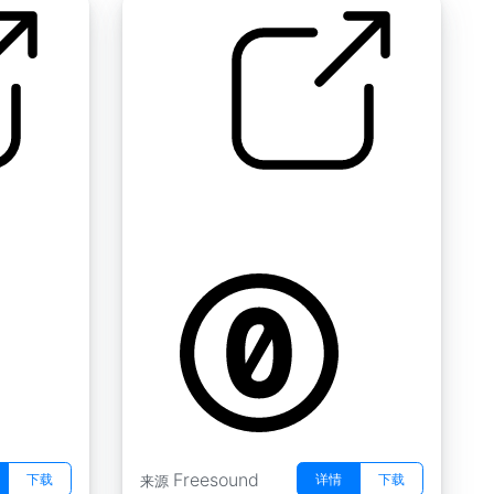
杂项 " 1号机
by molkko
Freesound
下载
详情
下载
来源