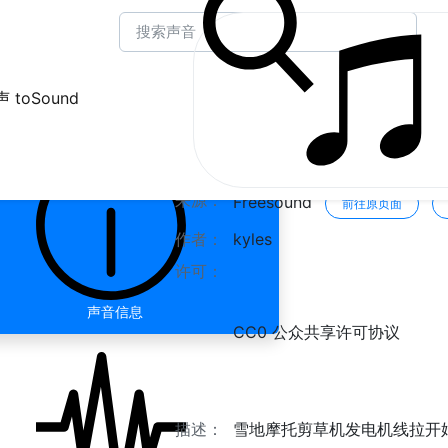
 toSound
Nunavik " 雪地车割
来源：
Freesound
前往原页面
作者：
kyles
许可：
声音信息
CC0 公众共享许可协议
描述：
雪地摩托剪草机发电机线拉开