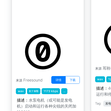
加沙" 水泵电机（也可能是发
柴油发电
电机）启动和运行各种急剧接
by 翱翔的
近加沙2016年
by kyles
耳聆
来源
wav
1
Freesound
详情
下载
来源
描述：
wav
8.1 MB
1173 kbps
...
运行和
描述：
水泵电机（或可能是发电
Tag:
发
机）启动和运行各种尖锐的关闭加