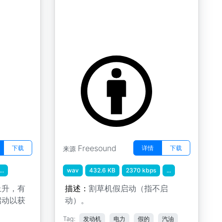
制台
电动工具 01 " 割草机电动假
启动 02
by JustinBW
Freesound
下载
详情
下载
来源
...
wav
432.6 KB
2370 kbps
...
上升，有
描述：
割草机假启动（指不启
启动以获
动）。
Tag:
发动机
电力
假的
汽油