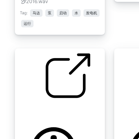
沙2016.wav
Tag:
马达
泵
启动
水
发电机
运行
割草机空转
遥远而紧
by rayjensen
by tbirch5