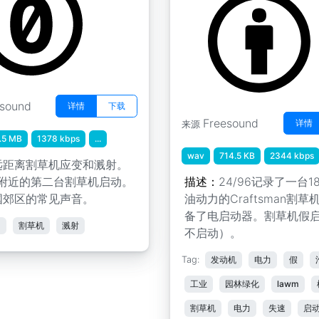
esound
详情
下载
Freesound
详情
来源
.5 MB
1378 kbps
...
wav
714.5 KB
2344 kbps
远距离割草机应变和溅射。
，附近的第二台割草机启动。
描述：
24/96记录了一台18
国郊区的常见声音。
油动力的Craftsman割草
备了电启动器。割草机假
油
割草机
溅射
不启动）。
Tag:
发动机
电力
假
工业
园林绿化
lawm
割草机
电力
失速
启