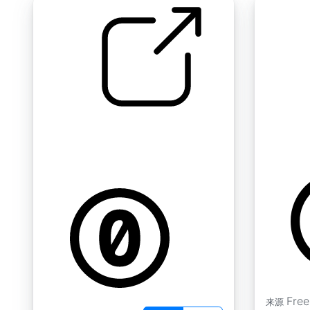
努纳维克 " 雪地车无法启动 假
割草机
启动割草机拉绳
by morgan
by kyles
Fre
来源