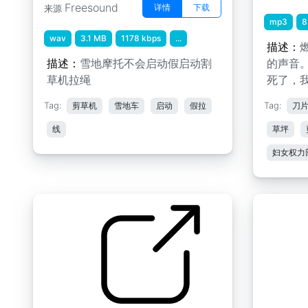
Freesound
详情
下载
来源
mp3
8
wav
3.1 MB
1178 kbps
...
描述：
描述：
雪地摩托不会启动假启动割
的声音
草机拉绳
死了，
Tag:
剪草机
雪地车
启动
假拉
Tag:
刀
线
草坪
妇女权力