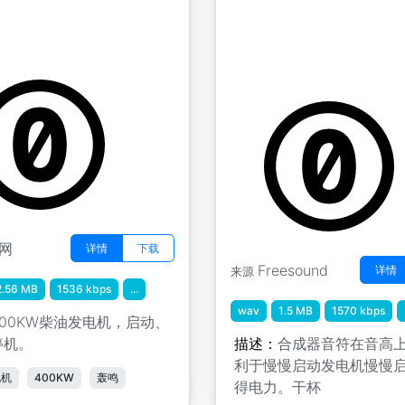
机轰鸣
Deathscyp Factory " 控
开启
猫咪
by Deathscyp
网
详情
下载
Freesound
详情
来源
2.56 MB
1536 kbps
...
wav
1.5 MB
1570 kbps
400KW柴油发电机，启动、
停机。
描述：
合成器音符在音高
利于慢慢启动发电机慢慢
电机
400KW
轰鸣
得电力。干杯