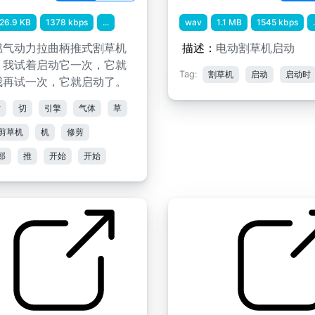
26.9 KB
1378 kbps
...
wav
1.1 MB
1545 kbps
.
燃气动力拉曲柄推式割草机
描述：
电动割草机启动
。我试着启动它一次，它就
Tag:
割草机
启动
启动时
我再试一次，它就启动了。
片
切
引擎
气体
草
剪草机
机
修剪
部
推
开始
开始