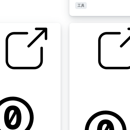
工具
 " 拉簧
加沙 " 街角的发电机+有人
它前面经过，靠近启动加沙
2016年
by kyles