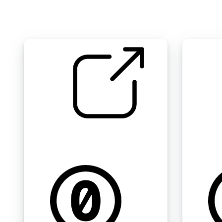
恼人的发电机
小型发动机
by narrative_svad
by gthall