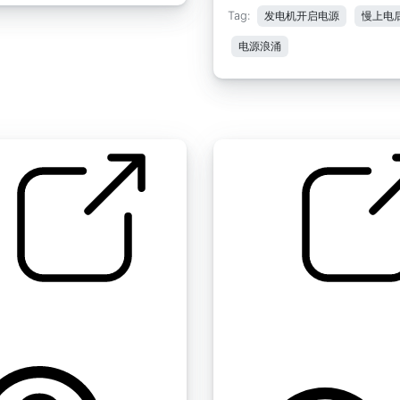
Tag:
发电机开启电源
慢上电
电源浪涌
张的割草机
电动工具 01 " 割草机电动
启动 01
5
by JustinBW