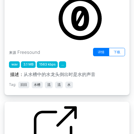
Freesound
详情
下载
来源
wav
3.1 MB
1563 kbps
...
描述：
从水槽中的水龙头倒出时是水的声音
Tag:
汩汩
水槽
流
流
水