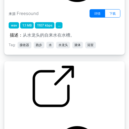
Freesound
详情
下载
来源
wav
1.1 MB
1107 kbps
...
描述：
从水龙头的自来水在水槽。
Tag:
接收器
跑步
水
水龙头
液体
浴室
水
by ramosramos