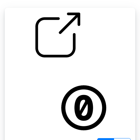
by kyles
随机" 水从自来水龙头流到大的金属水槽里，空
间很大