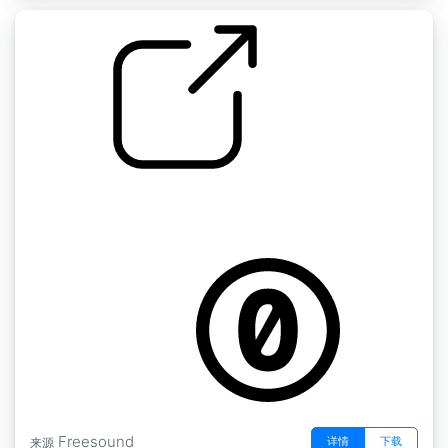
by kyles
随机的 "水龙头厨房水槽的水流开，关，各种气
泡和滴水的现象。
Freesound
详情
下载
来源