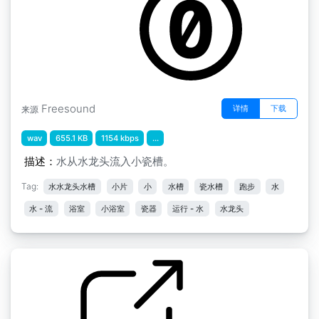
Freesound
详情
下载
来源
wav
655.1 KB
1154 kbps
...
描述：
水从水龙头流入小瓷槽。
Tag:
水水龙头水槽
小片
小
水槽
瓷水槽
跑步
水
水 - 流
浴室
小浴室
瓷器
运行 - 水
水龙头