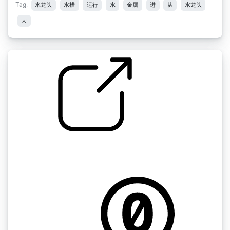
Tag:
水龙头
水槽
运行
水
金属
进
从
水龙头
大
Jody's sound effects " 厨房水槽水被打开和运
行
by jodybruchon