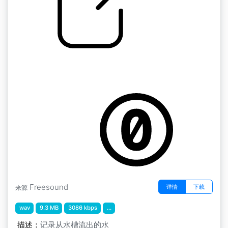
水龙头运行编辑
by amanda.polito
Freesound
详情
下载
来源
wav
9.3 MB
3086 kbps
...
描述：
记录从水槽流出的水