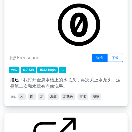
Freesound
详情
下载
来源
wav
6.7 MB
1543 kbps
...
描述：
我打开金属水槽上的水龙头，再次关上水龙头。这
是第二次和水玩有点像洗手。
Tag:
片
跑
水
浴缸
水龙头
排水
浴室