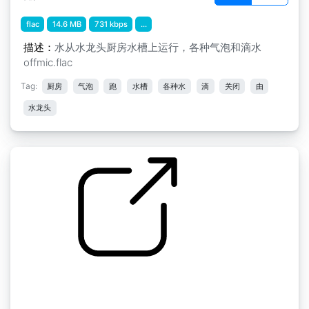
flac
14.6 MB
731 kbps
...
描述：
水从水龙头厨房水槽上运行，各种气泡和滴水
offmic.flac
Tag:
厨房
气泡
跑
水槽
各种水
滴
关闭
由
水龙头
水槽
by videofueralle