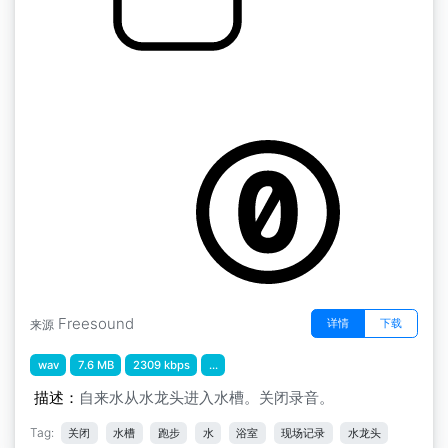
Bahtroom " 自来水
by 13GPanska_Stanek_Vojtech
Freesound
详情
下载
来源
wav
7.6 MB
2309 kbps
...
描述：
自来水从水龙头进入水槽。关闭录音。
Tag:
关闭
水槽
跑步
水
浴室
现场记录
水龙头