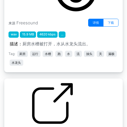
Freesound
详情
下载
来源
wav
15.9 MB
4620 kbps
...
描述：
厨房水槽被打开，水从水龙头流出。
Tag:
厨房
运行
水槽
跑
水
流
抽头
关
漏极
水龙头