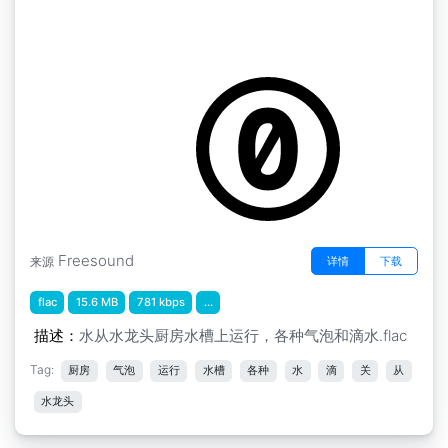
by kyles
随机的 "水龙头厨房水槽的水开了，关了，有气
泡和滴水的情况。
Freesound
详情
下载
来源
flac
15.6 MB
781 kbps
...
描述：
水从水龙头厨房水槽上运行，各种气泡和滴水.flac
Tag:
厨房
气泡
运行
水槽
各种
水
滴
关
从
水龙头