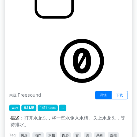
by ivolipa
将水放进水槽并排走
Freesound
详情
下载
来源
wav
6.1 MB
1411 kbps
...
描述：
打开水龙头，将一些水倒入水槽。关上水龙头，等
待排水。
Tag:
厨房
动作
水槽
跑步
管
滴
菜肴
丝锥