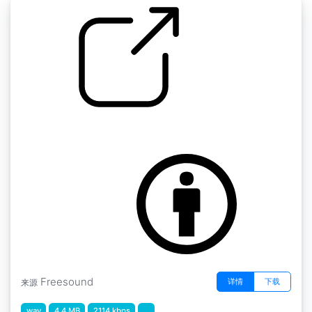
大气层迷你包 " Ab Abyss atmos
by scale75
Freesound
详情
下载
来源
wav
4.4 MB
2114 kbps
...