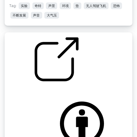
Tag:
实验
奇特
声景
环境
垫
无人驾驶飞机
恐怖
不断发展
声音
大气压
大气层迷你包" ab 午夜大气层
by scale75