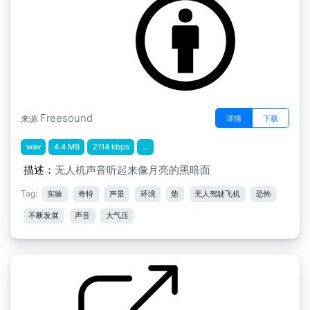
Freesound
详情
下载
来源
wav
4.4 MB
2114 kbps
...
描述：
无人机声音听起来像月亮的黑暗面
Tag:
实验
奇特
声景
环境
垫
无人驾驶飞机
恐怖
不断发展
声音
大气压