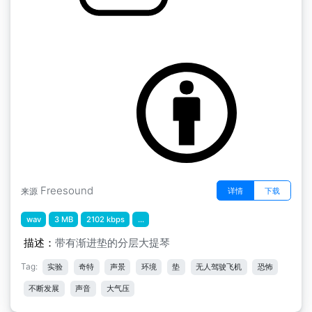
大气层迷你包" ab大提琴大气层
by scale75
Freesound
详情
下载
来源
wav
3 MB
2102 kbps
...
描述：
带有渐进垫的分层大提琴
Tag:
实验
奇特
声景
环境
垫
无人驾驶飞机
恐怖
不断发展
声音
大气压