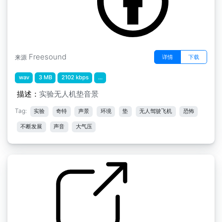
Freesound
详情
下载
来源
wav
3 MB
2102 kbps
...
描述：
实验无人机垫音景
Tag:
实验
奇特
声景
环境
垫
无人驾驶飞机
恐怖
不断发展
声音
大气压