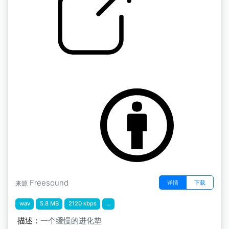
大气层迷你包" ab蝗虫的大气层
by scale75
Freesound
详情
下载
来源
wav
5.8 MB
2120 kbps
...
描述：
一个缓慢的进化垫