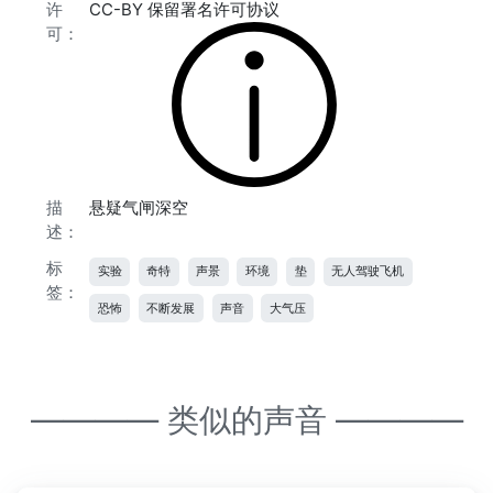
许
CC-BY 保留署名许可协议
可：
描
悬疑气闸深空
述：
标
实验
奇特
声景
环境
垫
无人驾驶飞机
签：
恐怖
不断发展
声音
大气压
———— 类似的声音 ————