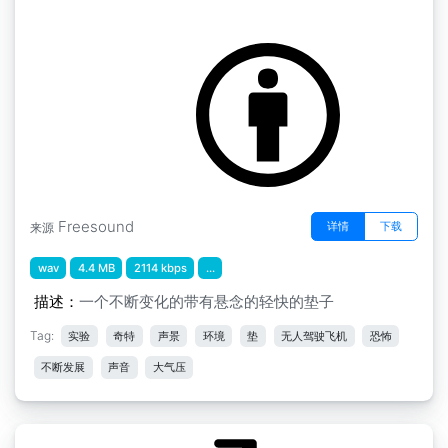
大气层迷你包" ab合并大气层
by scale75
Freesound
详情
下载
来源
wav
4.4 MB
2114 kbps
...
描述：
一个不断变化的带有悬念的轻快的垫子
Tag:
实验
奇特
声景
环境
垫
无人驾驶飞机
恐怖
不断发展
声音
大气压