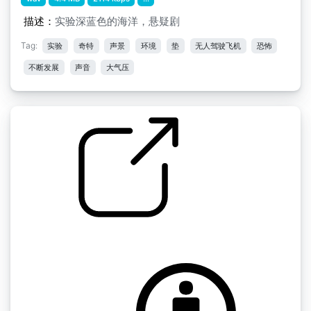
描述：
实验深蓝色的海洋，悬疑剧
Tag:
实验
奇特
声景
环境
垫
无人驾驶飞机
恐怖
不断发展
声音
大气压
大气层迷你包" ab apollo atmos
by scale75