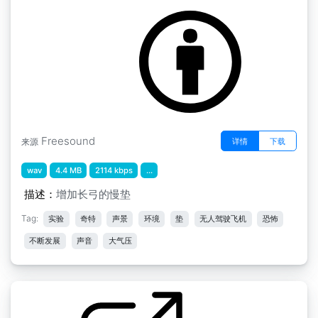
by scale75
Freesound
详情
下载
来源
wav
4.4 MB
2114 kbps
...
描述：
增加长弓的慢垫
Tag:
实验
奇特
声景
环境
垫
无人驾驶飞机
恐怖
不断发展
声音
大气压