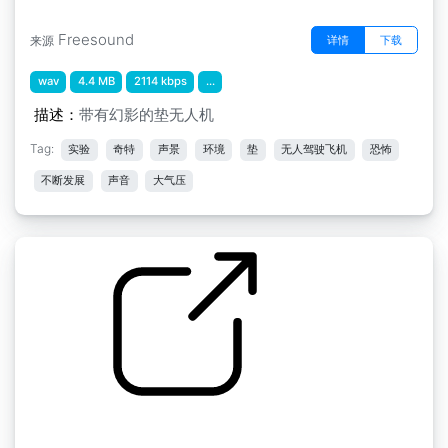
Freesound
详情
下载
来源
wav
4.4 MB
2114 kbps
...
描述：
带有幻影的垫无人机
Tag:
实验
奇特
声景
环境
垫
无人驾驶飞机
恐怖
不断发展
声音
大气压
大气层迷你包" ab长弓大气层