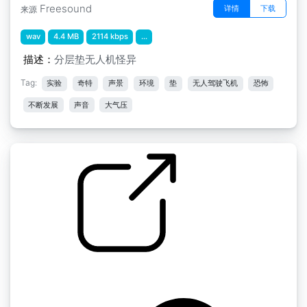
Freesound
详情
下载
来源
wav
4.4 MB
2114 kbps
...
描述：
分层垫无人机怪异
Tag:
实验
奇特
声景
环境
垫
无人驾驶飞机
恐怖
不断发展
声音
大气压
大气层迷你包" ab月光大气层
by scale75