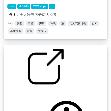
wav
4.3 MB
2121 kbps
...
描述：
令人难忘的分层大提琴
Tag:
实验
奇特
声景
环境
垫
无人驾驶飞机
恐怖
不断发展
声音
大气压
大气层迷你包" ab atmos celler
by scale75