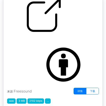
大气层迷你包" ab emptywarehouse atmos
by scale75
Freesound
详情
下载
来源
wav
3 MB
2102 kbps
...