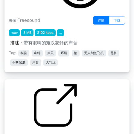
Freesound
详情
下载
来源
wav
3 MB
2102 kbps
...
描述：
带有混响的难以忘怀的声音
Tag:
实验
奇特
声景
环境
垫
无人驾驶飞机
恐怖
不断发展
声音
大气压