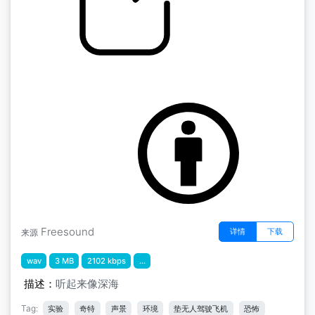
大气层迷你包 " Ab lost atmos
by scale75
Freesound
详情
下载
来源
wav
3 MB
2102 kbps
...
描述：
听起来像深海
Tag:
实验
奇特
声景
环境
垫无人驾驶飞机
恐怖