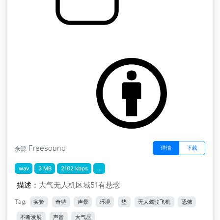
大气层迷你包" ab区大气层
by scale75
Freesound
详情
下载
来源
wav
3 MB
2102 kbps
...
描述：
大气无人机区域51有悬念
Tag:
实验
奇特
声景
环境
垫
无人驾驶飞机
恐怖
不断发展
声音
大气压