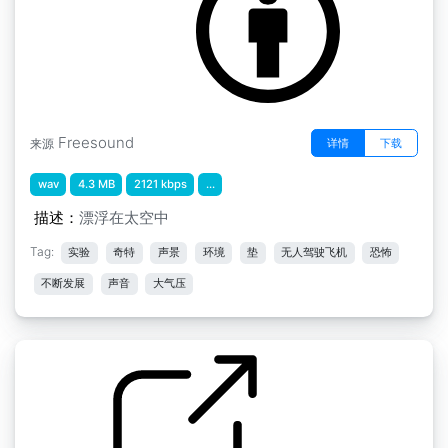
Freesound
详情
下载
来源
wav
4.3 MB
2121 kbps
...
描述：
漂浮在太空中
Tag:
实验
奇特
声景
环境
垫
无人驾驶飞机
恐怖
不断发展
声音
大气压