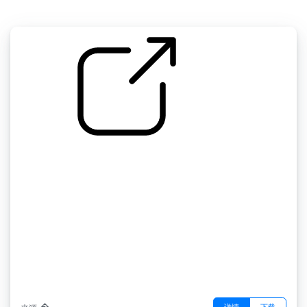
by �
�