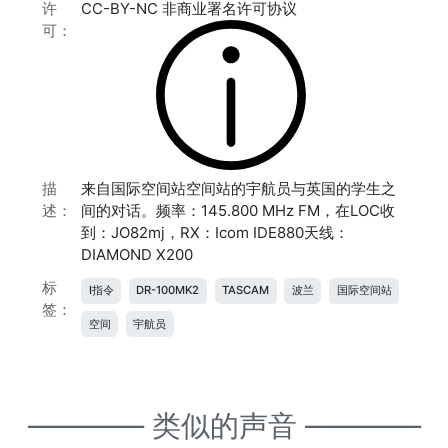
许
CC-BY-NC 非商业署名许可协议
可：
描
来自国际空间站空间站的宇航员与英国的学生之
述：
间的对话。频率：145.800 MHz FM，在LOC收
到：JO82mj，RX：Icom IDE880天线：
DIAMOND X200
标
I指令
DR-100MK2
TASCAM
波兰
国际空间站
签：
空间
宇航员
———— 类似的声音 ————