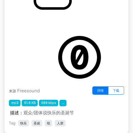
观众圣诞快乐
by tpwhere2014
Freesound
详情
下载
来源
mp3
61.8 KB
689 kbps
...
描述：
观众/团体说快乐的圣诞节
Tag:
快乐
圣诞
组
人群