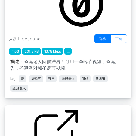
Freesound
详情
下载
来源
mp3
201.5 KB
1378 kbps
...
描述：
圣诞老人问候浩浩！可用于圣诞节视频，圣诞广
告，圣诞派对和圣诞节视频。
Tag:
豪
圣诞节
节日
圣诞老人
问候
圣诞节
圣诞老人