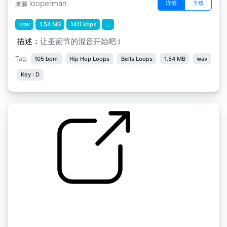
looperman
详情
下载
来源
wav
1.54 MB
1411 kbps
...
描述：
让圣诞节的混音开始吧:)
Tag:
105 bpm
Hip Hop Loops
Bells Loops
1.54 MB
wav
Key : D
卡罗尔 弦乐
by Joneschr002