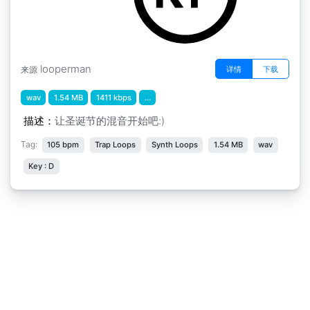
looperman
详情
下载
来源
wav
1.54 MB
1411 kbps
...
描述：
让圣诞节的混音开始吧:)
Tag:
105 bpm
Trap Loops
Synth Loops
1.54 MB
wav
Key : D
免责声明
|
隐私申明
|
意见反馈
Copyright © 2018-2026
淘声网
All Rights Reserved
粤