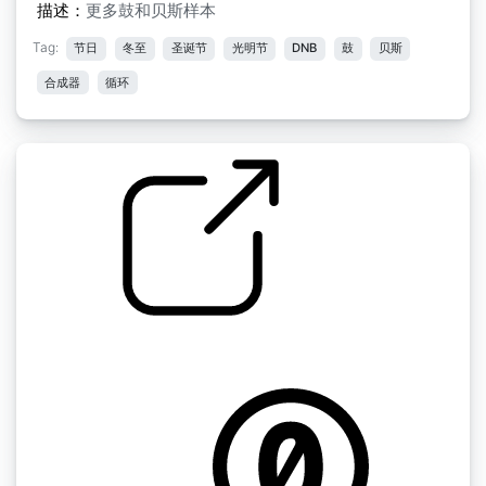
描述：
更多鼓和贝斯样本
Tag:
节日
冬至
圣诞节
光明节
DNB
鼓
贝斯
合成器
循环
电子圣诞装饰品
by richwise