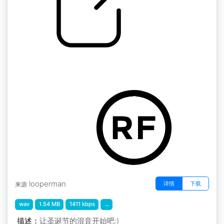
卡罗尔木琴
by Joneschr002
looperman
详情
下载
来源
wav
1.54 MB
1411 kbps
...
描述：
让圣诞节的混音开始吧:)