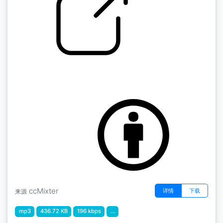
DnB 在C调谐音中
by My Free Mickey
ccMixter
详情
下载
来源
mp3
436.72 KB
196 kbps
...