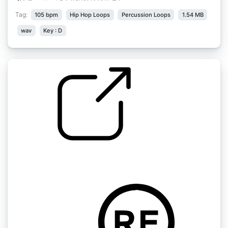
Tag:
105 bpm
Hip Hop Loops
Percussion Loops
1.54 MB
wav
Key : D
卡罗尔拔苗助长
by Joneschr002