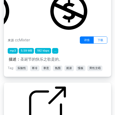
ccMixter
详情
下载
来源
mp3
5.59 MB
192 kbps
...
描述：
圣诞节的快乐之歌是的。
Tag:
实验性
寒冷
寒意
氛围
摇滚
慢板
男性主唱