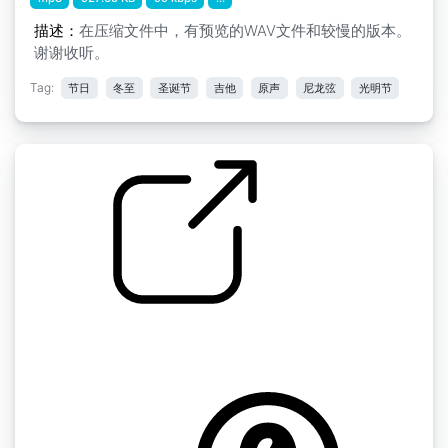
描述：
在压缩文件中，有预览的WAV文件和较慢的版本。
谢谢收听。
Tag:
节日
冬至
圣诞节
吉他
原声
尼龙弦
光明节
圣诞老人圣诞快乐 嗬嗬嗬
by metaepitome