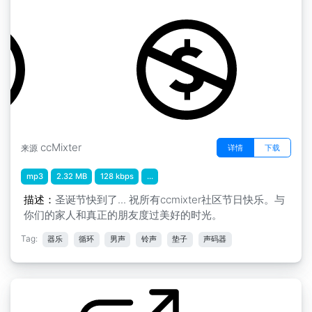
圣诞快乐 [Interl...
ccMixter
详情
下载
来源
mp3
2.32 MB
128 kbps
...
描述：
圣诞节快到了... 祝所有ccmixter社区节日快乐。与
你们的家人和真正的朋友度过美好的时光。
Tag:
器乐
循环
男声
铃声
垫子
声码器