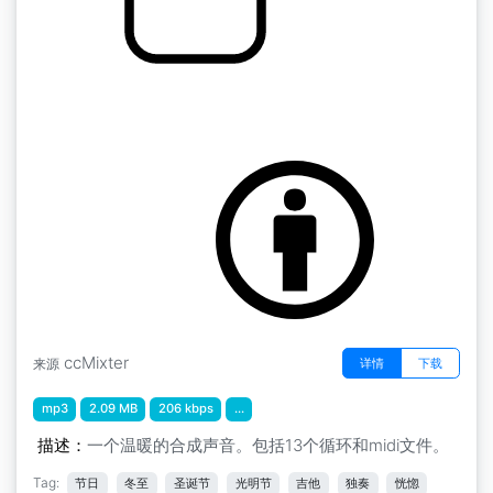
G小调变奏曲
by My Free Mickey
ccMixter
详情
下载
来源
mp3
2.09 MB
206 kbps
...
描述：
一个温暖的合成声音。包括13个循环和midi文件。
Tag:
节日
冬至
圣诞节
光明节
吉他
独奏
恍惚