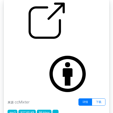
by Pitx
铃儿响叮当
ccMixter
详情
下载
来源
mp3
927.65 KB
99 kbps
...