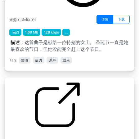
ccMixter
详情
下载
来源
mp3
1.68 MB
128 kbps
...
描述：
这首曲子是献给一位特别的女士。 圣诞节一直是她
最喜欢的节日，但她没能完全赶上这个节日。
Tag:
吉他
蓝调
原声
器乐
by Jihfa