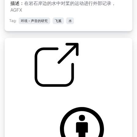
描述：
在岩石岸边的水中对桨的运动进行外部记录，
AGFX
Tag:
环境 - 声音的研究
飞溅
水
by AGFX
水花飞溅 " 水花飞溅4