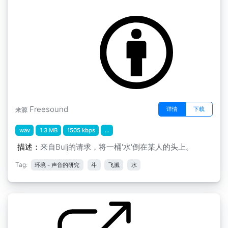
碰撞 撞击和捶打 " 溅射2
by FreqMan
Freesound
详情
下载
来源
wav
1.3 MB
1505 kbps
...
描述：
来自Bulj的请求，将一桶'水'倒在某人的头上。
Tag:
环境 - 声音的研究
斗
飞溅
水