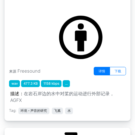
by AGFX
水花飞溅 " 水花飞溅9
Freesound
详情
下载
来源
wav
477.3 KB
1158 kbps
...
描述：
在岩石岸边的水中对桨的运动进行外部记录，
AGFX
Tag:
环境 - 声音的研究
飞溅
水