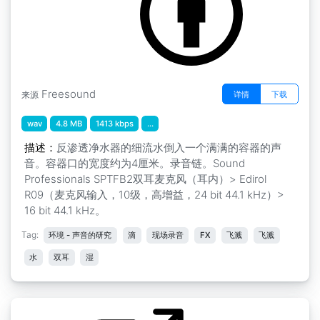
Freesound
详情
下载
来源
wav
4.8 MB
1413 kbps
...
描述：
反渗透净水器的细流水倒入一个满满的容器的声
音。容器口的宽度约为4厘米。录音链。Sound
Professionals SPTFB2双耳麦克风（耳内）> Edirol
R09（麦克风输入，10级，高增益，24 bit 44.1 kHz）>
16 bit 44.1 kHz。
Tag:
环境 - 声音的研究
滴
现场录音
FX
飞溅
飞溅
水
双耳
湿