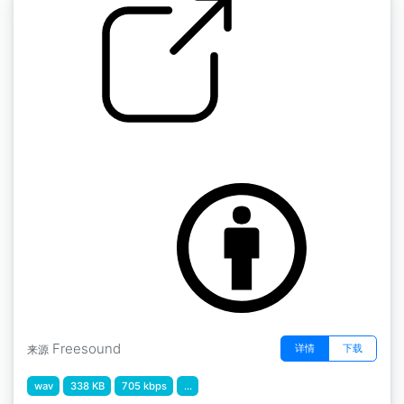
溅射 " 钓鳗鱼 3
by mystiscool
Freesound
详情
下载
来源
wav
338 KB
705 kbps
...