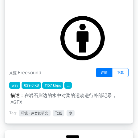
by AGFX
水花飞溅 " 水花飞溅5
Freesound
详情
下载
来源
wav
629.6 KB
1157 kbps
...
描述：
在岩石岸边的水中对桨的运动进行外部记录，
AGFX
Tag:
环境 - 声音的研究
飞溅
水