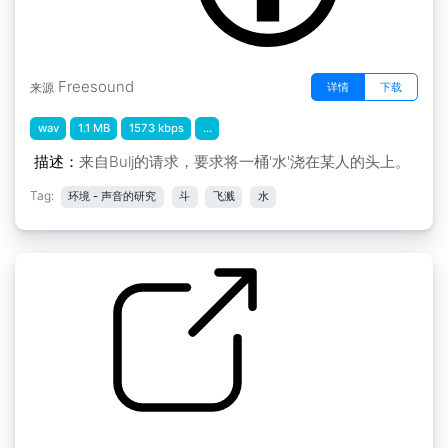
Freesound
详情
下载
来源
wav
1.1 MB
1573 kbps
...
描述：
来自Bulj的请求，要求将一桶'水'浇在某人的头上。
Tag:
环境 - 声音的研究
斗
飞溅
水