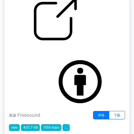
by AGFX
水花飞溅 " 水花飞溅6
Freesound
详情
下载
来源
wav
425.7 KB
1158 kbps
...