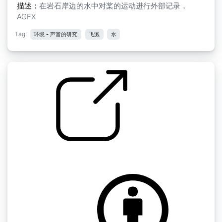
描述：
在岩石岸边的水中对桨的运动进行外部记录，
AGFX
Tag:
环境 - 声音的研究
飞溅
水
碰撞 撞击和捶打 " 溅射 1
by FreqMan