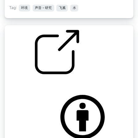
Tag:
环境
声音 - 研究
飞溅
水
溅射 " 钓鳗鱼 1
by mystiscool