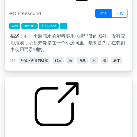
Freesound
详情
下载
来源
wav
395 KB
705 kbps
...
描述：
在一个装满水的塑料实用水槽里做的溅射。没有应
用混响，听起来像是在一个小房间里。最初是为了在戏剧
中使用而录制的。
Tag:
环境 - 声音的研究
钓鱼
滴
飞溅
水
湿
液体