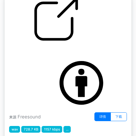
by AGFX
水花四溅 " 水花四溅1
Freesound
详情
下载
来源
wav
728.7 KB
1157 kbps
...