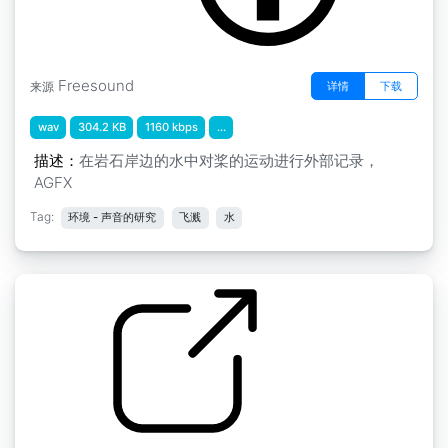
Freesound
详情
下载
来源
wav
304.2 KB
1160 kbps
...
描述：
在岩石岸边的水中对桨的运动进行外部记录，
AGFX
Tag:
环境 - 声音的研究
飞溅
水