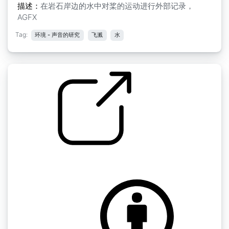
描述：
在岩石岸边的水中对桨的运动进行外部记录，
AGFX
Tag:
环境 - 声音的研究
飞溅
水
by AGFX
水花飞溅 " 水花飞溅7