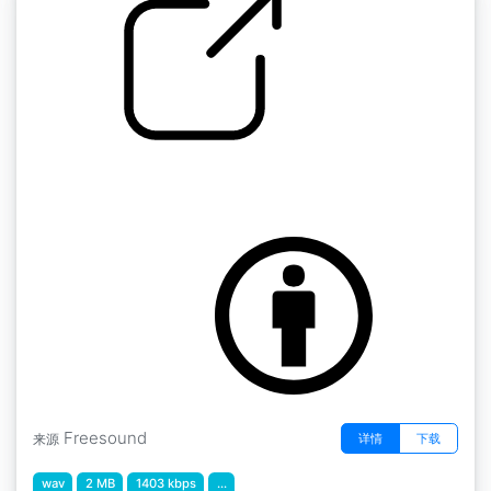
冷水龙头流水进水槽
by Jake Williams
Freesound
详情
下载
来源
wav
2 MB
1403 kbps
...