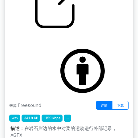
by AGFX
水花四溅 " 水花四溅2
Freesound
详情
下载
来源
wav
341.8 KB
1159 kbps
...
描述：
在岩石岸边的水中对桨的运动进行外部记录，
AGFX