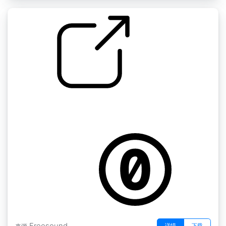
越南纹理 " 马来西亚DT TE01诺伊白国际机场转
机休息室
by GCGuest1
Freesound
详情
下载