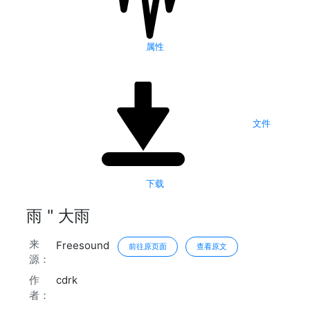
属性
文件
下载
雨 " 大雨
来
Freesound
前往原页面
查看原文
源：
作
cdrk
者：