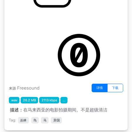
2014年的各种更新 " 鸟类和丛林（电影场景附近
的不完美原因）
by Cymeon
Freesound
详情
下载
来源
wav
26.2 MB
2113 kbps
...
描述：
在马来西亚的电影拍摄期间。不是超级清洁
Tag:
丛林
鸟
马
异国