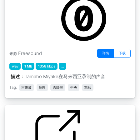
Freesound
详情
下载
来源
wav
1 MB
1358 kbps
...
描述：
Tamaho Miyake在马来西亚录制的声音
Tag:
吉隆坡
纹理
吉隆坡
中央
车站