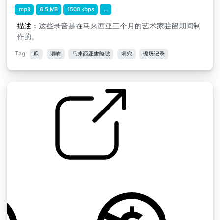
mp3
6.5 MB
1500 kbps
...
描述：
这些录音是在马来西亚三个月的艺术家驻留期间制
作的。
Tag:
瓜
混响
马来西亚吉隆坡
洞穴
现场记录
by Mings
马来西亚，2015年7月9月 " 峇都石窟 5