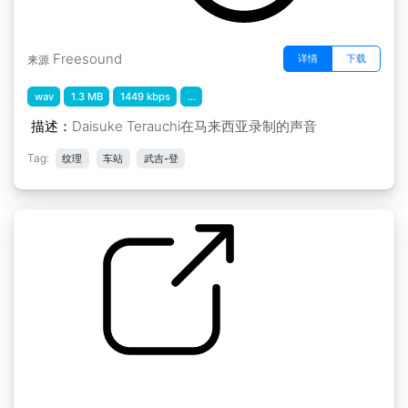
Freesound
详情
下载
来源
wav
1.3 MB
1449 kbps
...
描述：
Daisuke Terauchi在马来西亚录制的声音
Tag:
纹理
车站
武吉-登
马来西亚纹理 " 马来西亚TM TE01武吉免登站