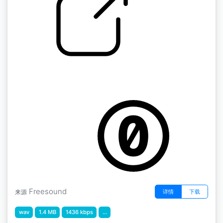
马来西亚纹理 " 马来西亚DT TE02 KLCentral
Station
by GCGuest1
Freesound
详情
下载
来源
wav
1.4 MB
1436 kbps
...