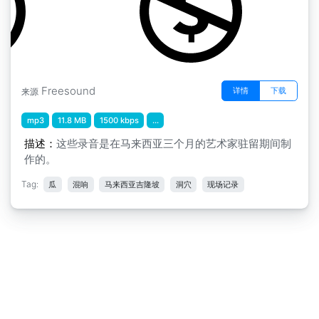
Freesound
详情
下载
来源
mp3
11.8 MB
1500 kbps
...
描述：
这些录音是在马来西亚三个月的艺术家驻留期间制
作的。
Tag:
瓜
混响
马来西亚吉隆坡
洞穴
现场记录
免责声明
|
隐私申明
|
意见反馈