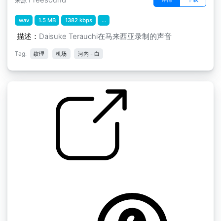
来源
wav
1.5 MB
1382 kbps
...
描述：
Daisuke Terauchi在马来西亚录制的声音
Tag:
纹理
机场
河内 - 白
by Skjor1
马来民族音乐