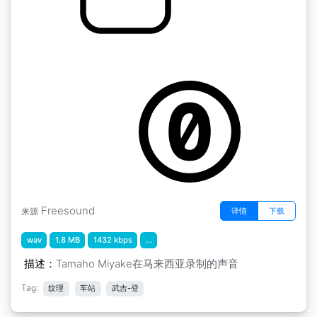
马来西亚纹理 " 马来西亚TM TE02武吉免登站
by GCGuest1
Freesound
详情
下载
来源
wav
1.8 MB
1432 kbps
...
描述：
Tamaho Miyake在马来西亚录制的声音
Tag:
纹理
车站
武吉-登