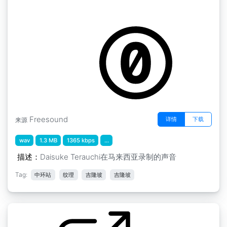
马来西亚纹理 " 马来西亚DT TE03 KLCentral
Station
by GCGuest1
Freesound
详情
下载
来源
wav
1.3 MB
1365 kbps
...
描述：
Daisuke Terauchi在马来西亚录制的声音
Tag:
中环站
纹理
吉隆坡
吉隆坡