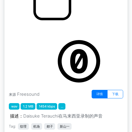
越南纹理 " 马来西亚DT TE02新山一国际机场
by GCGuest1
Freesound
详情
下载
来源
wav
1.2 MB
1454 kbps
...
描述：
Daisuke Terauchi在马来西亚录制的声音
Tag:
纹理
机场
郯子
新山一