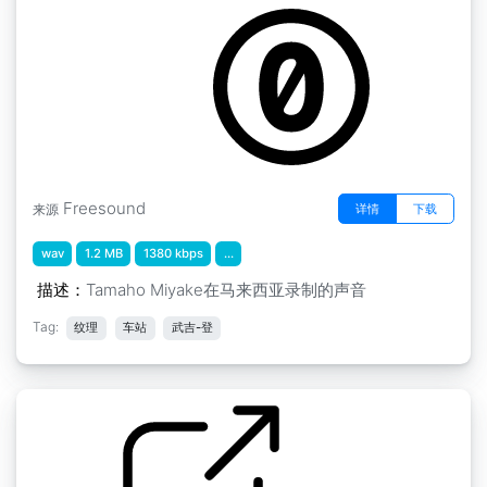
by GCGuest1
Freesound
详情
下载
来源
wav
1.2 MB
1380 kbps
...
描述：
Tamaho Miyake在马来西亚录制的声音
Tag:
纹理
车站
武吉-登