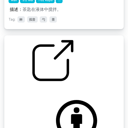
描述：
茶匙在液体中搅拌。
Tag:
杯
拟音
勺
茶
用勺子搅动茶水
by KuoShu