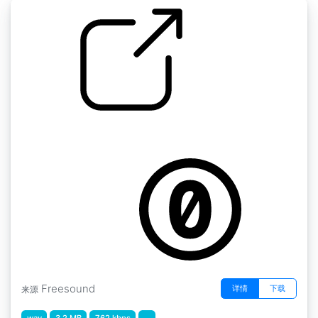
搅拌茶
by gyzhor
Freesound
详情
下载
来源
wav
3.2 MB
762 kbps
...