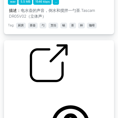
wav
5.5 MB
1546 kbps
...
描述：
电水壶的声音，倒水和搅拌一勺茶.Tascam
DR05V02（立体声）
Tag:
厨房
茶壶
勺
烹饪
锅
茶
杯
咖啡
浇灌茶水
by BeeProductive