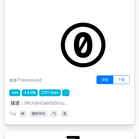
13FNovel S ruchy Kitchen " 05 Michani
lzickou
by 13FPanska_Novotny_Stepan
Freesound
详情
下载
来源
wav
4.8 MB
2317 kbps
...
描述：
Mícháníčajelžičkou。
Tag:
杯
搅拌均匀
勺
茶