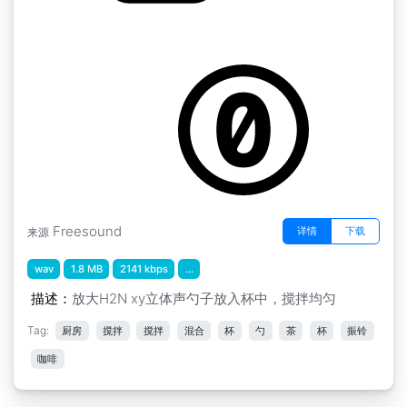
杯子响起 勺子搅拌
by katiosz
Freesound
详情
下载
来源
wav
1.8 MB
2141 kbps
...
描述：
放大H2N xy立体声勺子放入杯中，搅拌均匀
Tag:
厨房
搅拌
搅拌
混合
杯
勺
茶
杯
振铃
咖啡