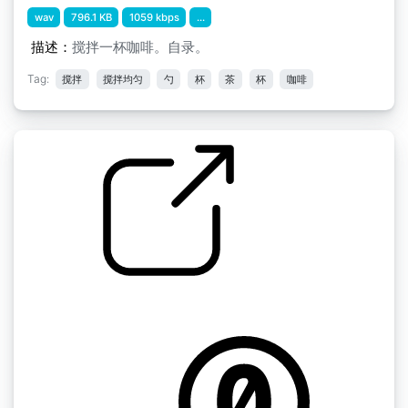
wav
796.1 KB
1059 kbps
...
描述：
搅拌一杯咖啡。自录。
Tag:
搅拌
搅拌均匀
勺
杯
茶
杯
咖啡
把杯子放在桌子上，在里面搅拌。
by jvdicke