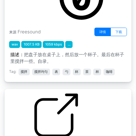
Freesound
详情
下载
来源
wav
1007.5 KB
1059 kbps
...
描述：
把盘子放在桌子上，然后放一个杯子。最后在杯子
里搅拌一些。自录。
Tag:
搅拌
搅拌均匀
表
勺
杯
茶
杯
咖啡