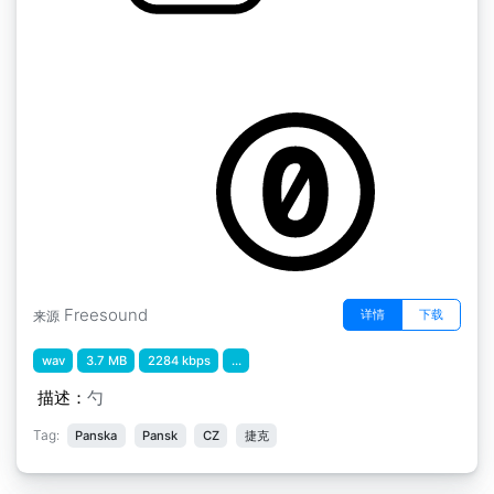
厨房 " 4杯带勺子
by 14G_MaskovaKristyna
Freesound
详情
下载
来源
wav
3.7 MB
2284 kbps
...
描述：
勺
Tag:
Panska
Pansk
CZ
捷克