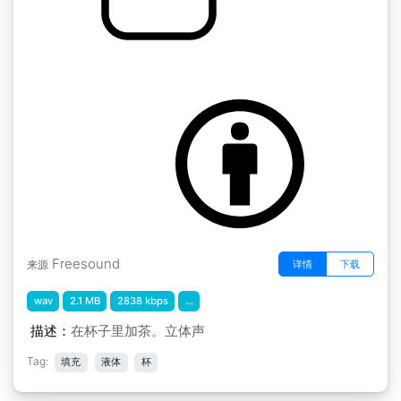
填充杯
by KuoShu
Freesound
详情
下载
来源
wav
2.1 MB
2838 kbps
...
描述：
在杯子里加茶。立体声
Tag:
填充
液体
杯