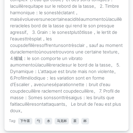
lacuillèrequitape sur le rebord de la tasse。 2. Timbre
harmonique：le sonestéclatant，
maisévolueversunecertaineaciditéaumomentoùlacuillè
reracleles bord de la tasse qui rend le son presque
agressif。 3. Grain：le sonestplutôtlisse，le lertit de
l'eauesttrèsplat，les
coupsdefillèresoffrentunsontrèsclair，sauf au moment
duraclementoùnousretrouvons une certaine texture。
4.倾城：le son comporte un vibrato
aumomentoùlacuillèreraclesur le bord de la tasse。 5.
Dynamique：L'attaque est brute mais non violente。
6.Profilmélodique：les variation sont en forme
d'Escalier，avecuneséparationnette：bruit d'eau
coupdecuillère raclement coupdecuillère。 7. Profil de
masse：Somes sonssonttrèsaigus：les bruits que
faitlacuillèresontattaquants。 Le bruit de l'eau est plus
doux。
Tag:
下午茶
勺
水
马克杯
茶
杯