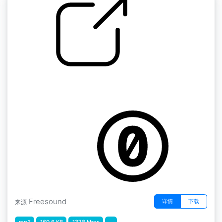
家居声音 " 搅拌茶
by jonathanracegb
Freesound
详情
下载
来源
mp3
160.6 KB
1378 kbps
...