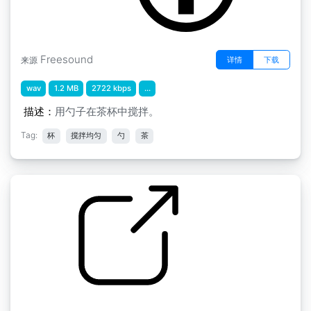
Freesound
详情
下载
来源
wav
1.2 MB
2722 kbps
...
描述：
用勺子在茶杯中搅拌。
Tag:
杯
搅拌均匀
勺
茶