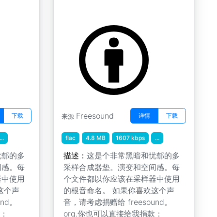
生物垫 " 生物 B 6
by tim.kahn
Freesound
下载
详情
下载
来源
...
flac
4.8 MB
1607 kbps
...
忧郁的多
描述：
这是个非常黑暗和忧郁的多
间感。每
采样合成器垫。演变和空间感。每
器中使用
个文件都以你应该在采样器中使用
这个声
的根音命名。 如果你喜欢这个声
nd。
音，请考虑捐赠给 freesound。
款：
org.你也可以直接给我捐款：