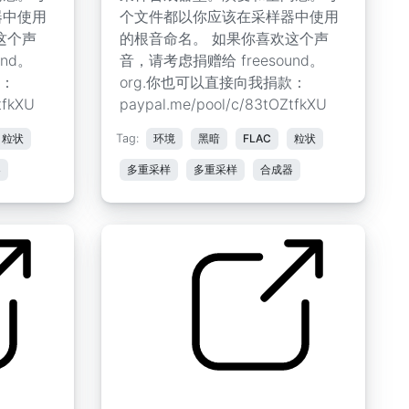
器中使用
个文件都以你应该在采样器中使用
这个声
的根音命名。 如果你喜欢这个声
nd。
音，请考虑捐赠给 freesound。
款：
org.你也可以直接向我捐款：
tfkXU
paypal.me/pool/c/83tOZtfkXU
粒状
Tag:
环境
黑暗
FLAC
粒状
器
多重采样
多重采样
合成器