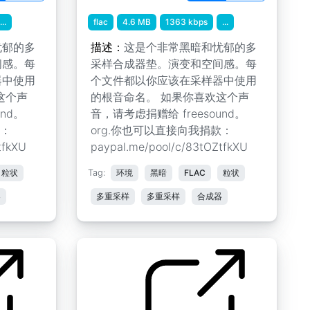
...
flac
4.6 MB
1363 kbps
...
忧郁的多
描述：
这是个非常黑暗和忧郁的多
间感。每
采样合成器垫。演变和空间感。每
器中使用
个文件都以你应该在采样器中使用
这个声
的根音命名。 如果你喜欢这个声
nd。
音，请考虑捐赠给 freesound。
款：
org.你也可以直接向我捐款：
tfkXU
paypal.me/pool/c/83tOZtfkXU
粒状
Tag:
环境
黑暗
FLAC
粒状
器
多重采样
多重采样
合成器