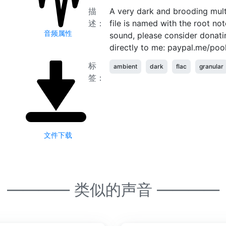
描
A very dark and brooding mul
述：
file is named with the root not
音频属性
sound, please consider donati
directly to me: paypal.me/po
标
ambient
dark
flac
granular
签：
文件下载
———— 类似的声音 ————