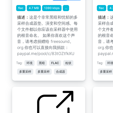
flac
4.7 MB
1390 kbps
...
flac
4.
描述：
这是个非常黑暗和忧郁的多
描述：
采样合成器垫。演变和空间感。每
采样合
个文件都以你应该在采样器中使用
个文件
的根音命名。 如果你喜欢这个声
的根音
音，请考虑捐赠给 freesound。
音，请考虑
org.你也可以直接向我捐款：
org.
paypal.me/pool/c/83tOZtfkXU
paypal.
Tag:
环境
黑暗
FLAC
粒状
Tag:
环
多重采样
多重采样
合成器
多重采样