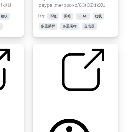
tfkXU
paypal.me/pool/c/83tOZtfkXU
粒状
Tag:
环境
黑暗
FLAC
粒状
器
多重采样
多重采样
合成器
生物垫 " 生物 C 4
by tim.kahn