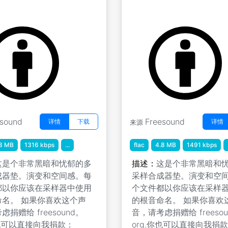
生物 B 2
生物垫 " 生物 B 5
n
by tim.kahn
esound
Freesound
详情
下载
详情
来源
8 MB
1316 kbps
...
flac
4.8 MB
1491 kbps
这是个非常黑暗和忧郁的多
描述：
这是个非常黑暗和
成器垫。演变和空间感。每
采样合成器垫。演变和空
都以你应该在采样器中使用
个文件都以你应该在采样
命名。 如果你喜欢这个声
的根音命名。 如果你喜欢
捐赠给 freesound。
音，请考虑捐赠给 freesou
你也可以直接向我捐款：
org.你也可以直接向我捐