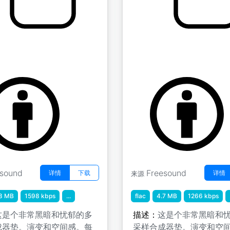
生物 A 6
生物垫 " 生物 B 1
n
by tim.kahn
esound
Freesound
详情
下载
详情
来源
8 MB
1598 kbps
...
flac
4.7 MB
1266 kbps
这是个非常黑暗和忧郁的多
描述：
这是个非常黑暗和
成器垫。演变和空间感。每
采样合成器垫。演变和空