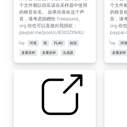
个文件都以你应该在采样器中使用
个文件
的根音命名。 如果你喜欢这个声
的根音
音，请考虑捐赠给 freesound。
音，请考虑
org.你也可以直接向我捐款：
org.
paypal.me/pool/c/83tOZtfkXU
paypal.
Tag:
环境
暗
FLAC
粒状
Tag:
环
多重采样
多重采样
合成器
多重采样