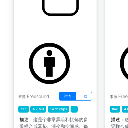
生物垫 " 生物 A 5
生物垫 " 
by tim.kahn
by tim.kah
Freesound
Fre
详情
下载
来源
来源
flac
4.7 MB
1472 kbps
...
flac
4.
描述：
这是个非常黑暗和忧郁的多
描述：
采样合成器垫。演变和空间感。每
采样合