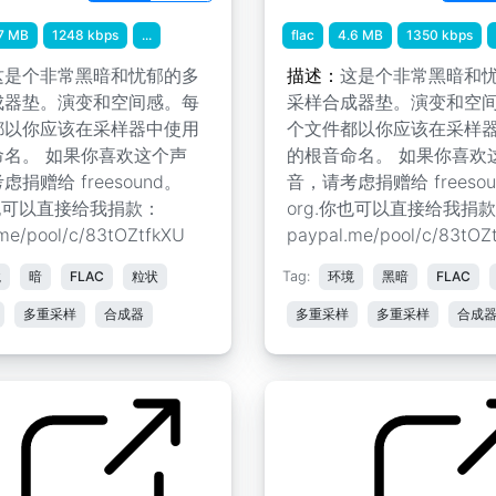
7 MB
1248 kbps
...
flac
4.6 MB
1350 kbps
这是个非常黑暗和忧郁的多
描述：
这是个非常黑暗和
成器垫。演变和空间感。每
采样合成器垫。演变和空
都以你应该在采样器中使用
个文件都以你应该在采样
命名。 如果你喜欢这个声
的根音命名。 如果你喜欢
捐赠给 freesound。
音，请考虑捐赠给 freesou
你也可以直接给我捐款：
org.你也可以直接给我捐
me/pool/c/83tOZtfkXU
paypal.me/pool/c/83tOZ
境
暗
FLAC
粒状
Tag:
环境
黑暗
FLAC
多重采样
合成器
多重采样
多重采样
合成