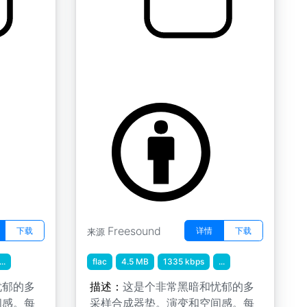
生物垫 " 生物 B 3
by tim.kahn
Freesound
下载
详情
下载
来源
...
flac
4.5 MB
1335 kbps
...
忧郁的多
描述：
这是个非常黑暗和忧郁的多
间感。每
采样合成器垫。演变和空间感。每