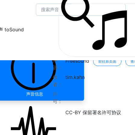
 toSound
Creature Pad » creatur
来
Freesound
前往原页面
查
源：
作
tim.kahn
者：
许
声音信息
可：
CC-BY 保留署名许可协议