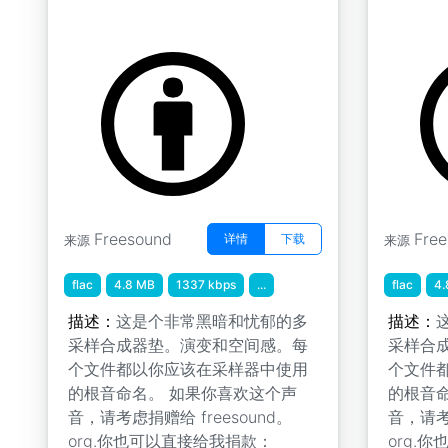
生物垫 " 生物 B 4
生物垫 " 
by tim.kahn
by tim.kah
Freesound
Fre
详情
下载
来源
来源
flac
4.8 MB
1337 kbps
...
flac
4.
描述：
这是个非常黑暗和忧郁的多
描述：
采样合成器垫。演变和空间感。每
采样合
个文件都以你应该在采样器中使用
个文件
的根音命名。 如果你喜欢这个声
的根音
音，请考虑捐赠给 freesound。
音，请考虑
org.你也可以直接给我捐款：
org.