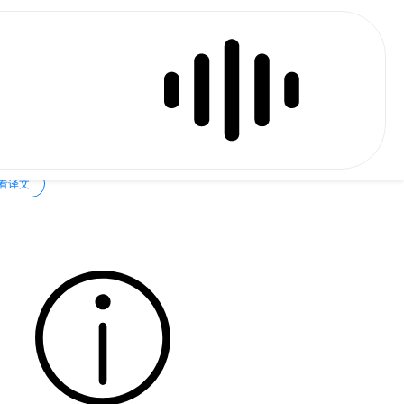
es E 2
看译文