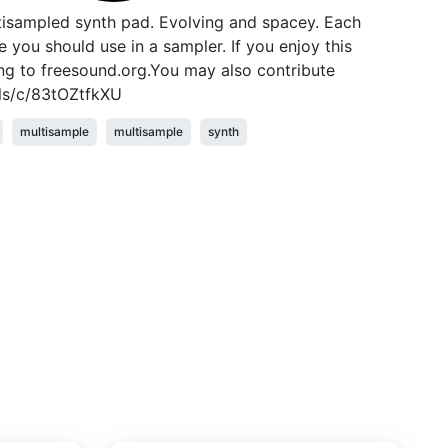
tisampled synth pad. Evolving and spacey. Each
e you should use in a sampler. If you enjoy this
ng to freesound.org.You may also contribute
ols/c/83tOZtfkXU
multisample
multisample
synth