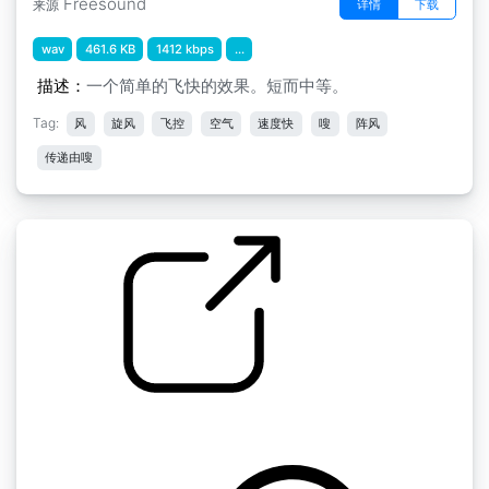
Freesound
详情
下载
来源
wav
461.6 KB
1412 kbps
...
描述：
一个简单的飞快的效果。短而中等。
Tag:
风
旋风
飞控
空气
速度快
嗖
阵风
传递由嗖
大力吮吸音效
by Matthieu