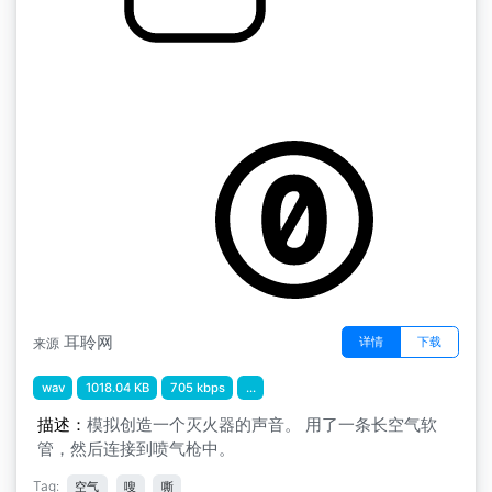
泡沫喷雾灭火器
by 待我学渣成霸
耳聆网
详情
下载
来源
wav
1018.04 KB
705 kbps
...
描述：
模拟创造一个灭火器的声音。 用了一条长空气软
管，然后连接到喷气枪中。
Tag:
空气
嗖
嘶