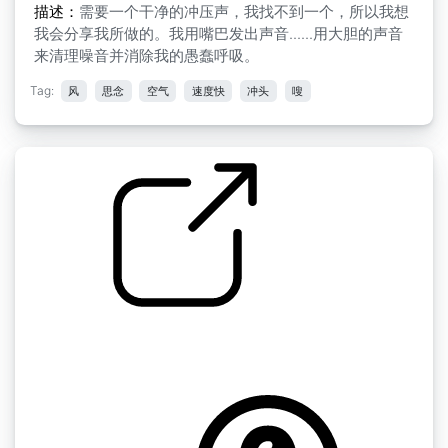
描述：
需要一个干净的冲压声，我找不到一个，所以我想
我会分享我所做的。我用嘴巴发出声音......用大胆的声音
来清理噪音并消除我的愚蠢呼吸。
Tag:
风
思念
空气
速度快
冲头
嗖
游戏SFX " DM Punch01
by Cabeeno Rossley