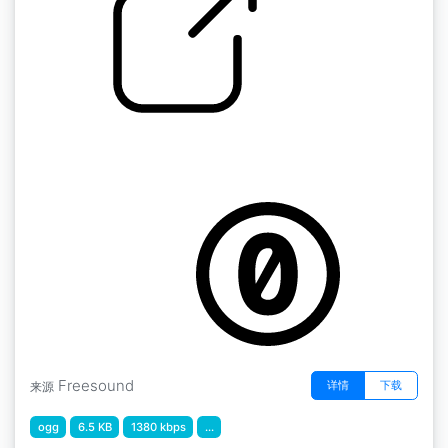
游戏SFX " DM Punch02
by Cabeeno Rossley
Freesound
详情
下载
来源
ogg
6.5 KB
1380 kbps
...