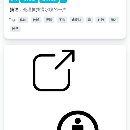
描述：
处理摇摆潜水嗖的一声
Tag:
移动
传球
浸渍
下来
速度快
嗖
过渡
俯冲
摇晃
by Hison
木棒空中抽打的声音