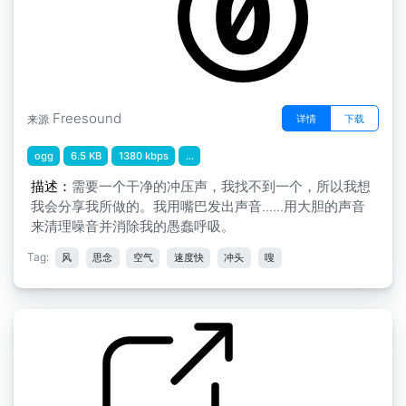
Freesound
详情
下载
来源
ogg
6.5 KB
1380 kbps
...
描述：
需要一个干净的冲压声，我找不到一个，所以我想
我会分享我所做的。我用嘴巴发出声音......用大胆的声音
来清理噪音并消除我的愚蠢呼吸。
Tag:
风
思念
空气
速度快
冲头
嗖