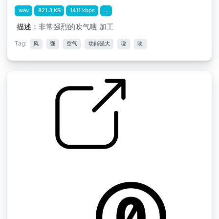
wav
821.3 KB
1411 kbps
...
描述：
非常强烈的吹气嗖 加工
Tag:
风
强
空气
功能强大
嗖
吹
浴室风扇
by Cambra