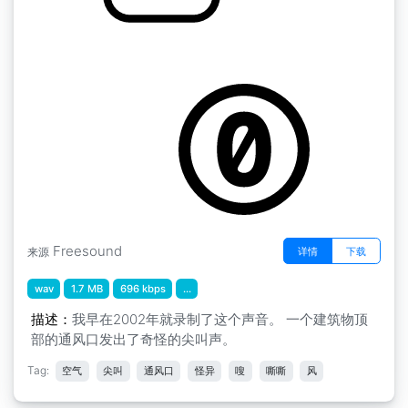
气泡奶油
by Jedimichael
Freesound
详情
下载
来源
wav
1.7 MB
696 kbps
...
描述：
我早在2002年就录制了这个声音。 一个建筑物顶
部的通风口发出了奇怪的尖叫声。
Tag:
空气
尖叫
通风口
怪异
嗖
嘶嘶
风