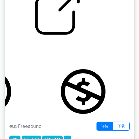
咻咻咻的空气效果 " 05499 摇摆不定的潜水咻
咻声
by Robinhood76
Freesound
详情
下载
来源
wav
877.4 KB
1411 kbps
...