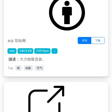
耳聆网
详情
下载
来源
wav
246.9 KB
705 kbps
...
描述：
大力吮吸音效。
Tag:
嗖
吮吸
空气