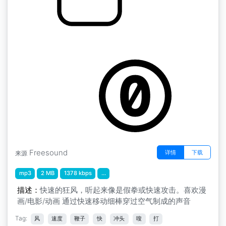
嗖假的冲撞/撞击声
by anochrist
Freesound
详情
下载
来源
mp3
2 MB
1378 kbps
...
描述：
快速的狂风，听起来像是假拳或快速攻击。喜欢漫
画/电影/动画 通过快速移动细棒穿过空气制成的声音
Tag:
风
速度
鞭子
快
冲头
嗖
打