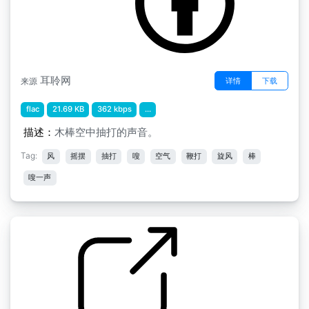
耳聆网
详情
下载
来源
flac
21.69 KB
362 kbps
...
描述：
木棒空中抽打的声音。
Tag:
风
摇摆
抽打
嗖
空气
鞭打
旋风
棒
嗖一声