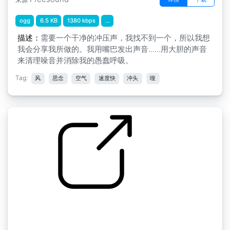
ogg
6.5 KB
1380 kbps
...
描述：
需要一个干净的冲压声，我找不到一个，所以我想
我会分享我所做的。我用嘴巴发出声音......用大胆的声音
来清理噪音并消除我的愚蠢呼吸。
Tag:
风
思念
空气
速度快
冲头
嗖
游戏SFX " DM Punch03
by Cabeeno Rossley