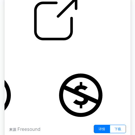
咻咻咻的空气效果" 05111非常强烈的空气吹拂
嗖嗖声
by Robinhood76
Freesound
详情
下载
来源