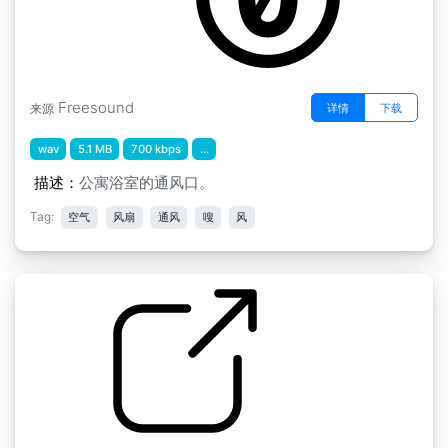
Freesound
详情
下载
来源
wav
5.1 MB
700 kbps
...
描述：
公寓浴室的通风口。
Tag:
空气
风扇
通风
嗖
风