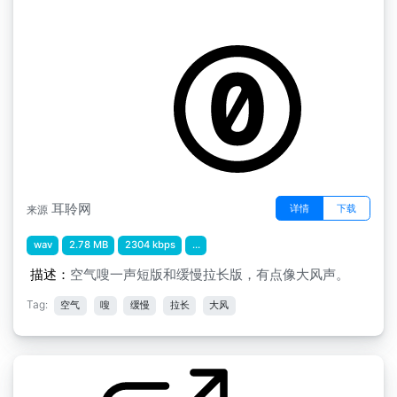
by 单首龙
空气嗖一声缓慢拉长版
耳聆网
详情
下载
来源
wav
2.78 MB
2304 kbps
...
描述：
空气嗖一声短版和缓慢拉长版，有点像大风声。
Tag:
空气
嗖
缓慢
拉长
大风