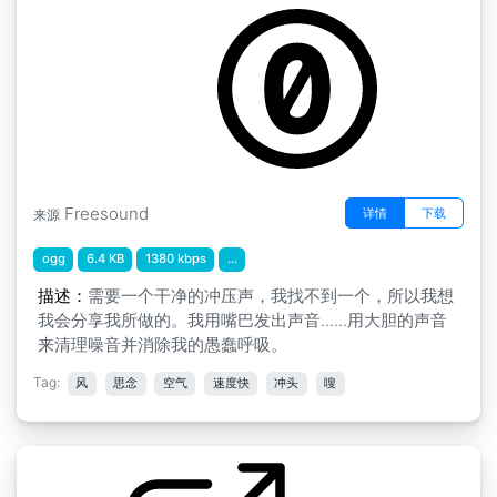
Freesound
详情
下载
来源
ogg
6.4 KB
1380 kbps
...
描述：
需要一个干净的冲压声，我找不到一个，所以我想
我会分享我所做的。我用嘴巴发出声音......用大胆的声音
来清理噪音并消除我的愚蠢呼吸。
Tag:
风
思念
空气
速度快
冲头
嗖