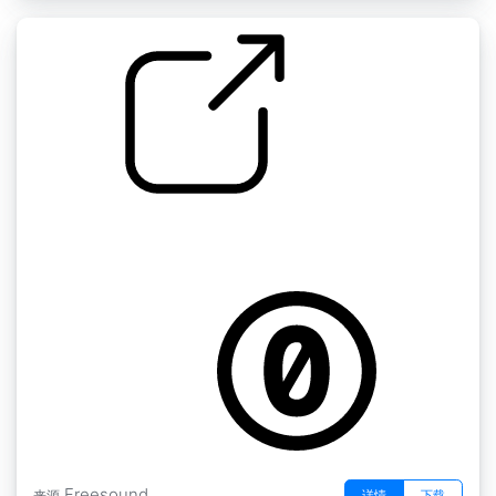
游戏SFX " DM Punch04
by Cabeeno Rossley
Freesound
详情
下载
来源