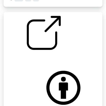
MISC " Whoosh 1
by speedygonzo