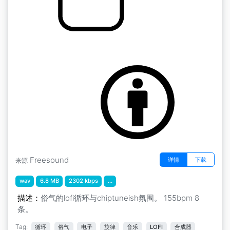
循环播放 " 奶酪骑手循环播放155bpm 8bars
by eardeer
Freesound
详情
下载
来源
wav
6.8 MB
2302 kbps
...
描述：
俗气的lofi循环与chiptuneish氛围。 155bpm 8
条。
Tag:
循环
俗气
电子
旋律
音乐
LOFI
合成器