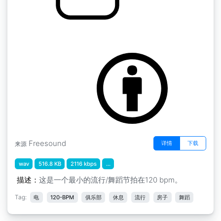
Pop Loop Dodgy Loops Dodgy C
by DodgyLoops
Freesound
详情
下载
来源
wav
516.8 KB
2116 kbps
...
描述：
这是一个最小的流行/舞蹈节拍在120 bpm。
Tag:
电
120-BPM
俱乐部
休息
流行
房子
舞蹈