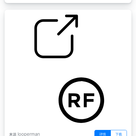
麦特罗波明键 155BPM
by uzi0beats
looperman
详情
下载
来源