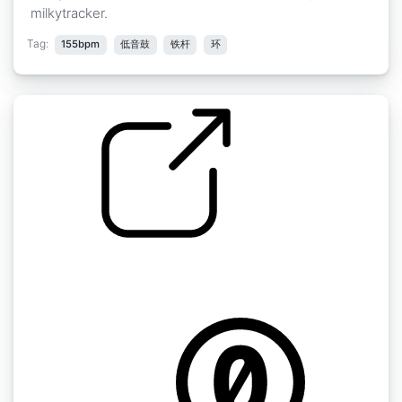
milkytracker.
Tag:
155bpm
低音鼓
铁杆
环
Loops Beats and Sounds 2 "
112danceatthebarn
by chiptraxxx