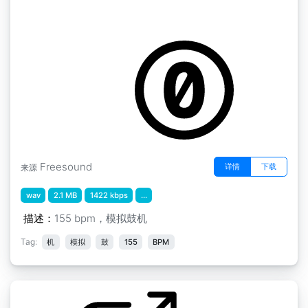
旧学校的循环" 循环2155
by justinrobert
Freesound
详情
下载
来源
wav
2.1 MB
1422 kbps
...
描述：
155 bpm，模拟鼓机
Tag:
机
模拟
鼓
155
BPM