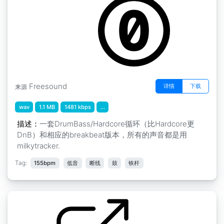
Freesound
详情
下载
来源
wav
1.1 MB
1481 kbps
...
描述：
一套DrumBass/Hardcore循环（比Hardcore更
DnB）和相应的breakbeat版本，所有的声音都是用
milkytracker.
Tag:
155bpm
低音
断线
鼓
铁杆