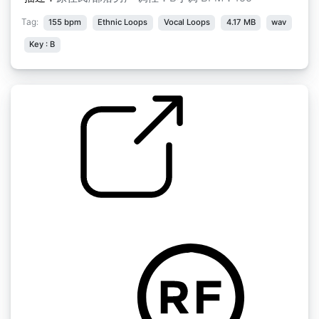
Tag:
155 bpm
Ethnic Loops
Vocal Loops
4.17 MB
wav
Key : B
Xanax Dope钢琴键
by gunDBeats