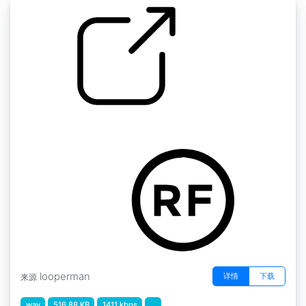
by mhyst
想感受你
looperman
详情
下载
来源
wav
516.88 KB
1411 kbps
...