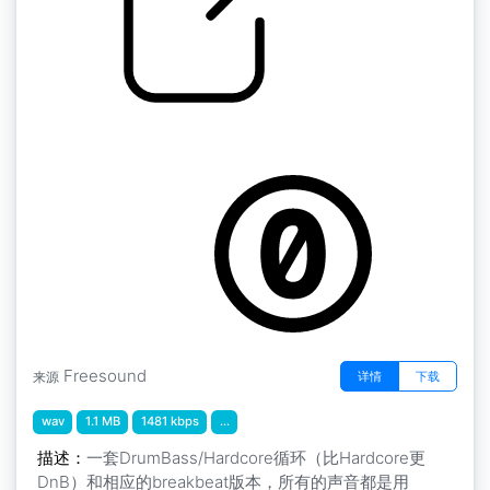
循环和中断 " Loop155BPM
by Blackie666
Freesound
详情
下载
来源
wav
1.1 MB
1481 kbps
...
描述：
一套DrumBass/Hardcore循环（比Hardcore更
DnB）和相应的breakbeat版本，所有的声音都是用