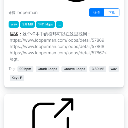
looperman
详情
下载
来源
wav
3.8 MB
1411 kbps
...
描述：
这个样本中的循环可以在这里找到：
https://www.looperman.com/loops/detail/57869
https://www.looperman.com/loops/detail/57868
https://www.looperman.com/loops/detail/57867<
/agt。
Tag:
90 bpm
Crunk Loops
Groove Loops
3.80 MB
wav
Key : F