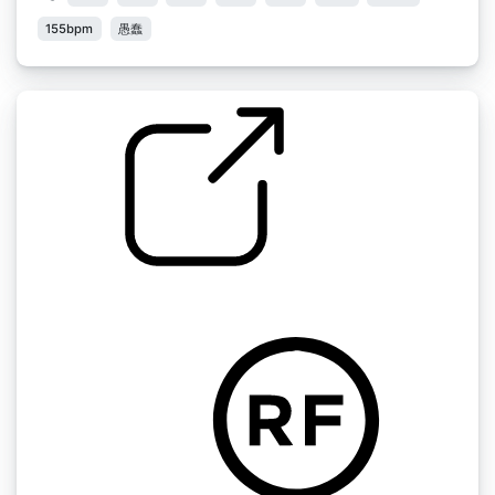
155bpm
愚蠢
月光舞》小样85Bpm
by Alen9R