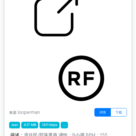
鼓银行部落原住民男声摩卡琼斯
by NewNation
looperman
详情
下载
来源
wav
4.17 MB
1411 kbps
...
描述：
原住民/部落男声 调性：B小调 BPM：155