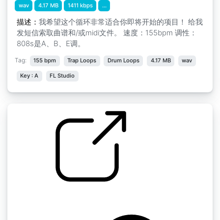
wav
4.17 MB
1411 kbps
...
描述：
我希望这个循环非常适合你即将开始的项目！ 给我
发短信索取曲谱和/或midi文件。 速度：155bpm 调性：
808s是A、B、E调。
Tag:
155 bpm
Trap Loops
Drum Loops
4.17 MB
wav
Key : A
FL Studio
循环和中断 " Break155BPM
by Blackie666