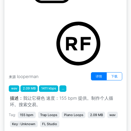
南边和Metro Boomin的黑暗钥匙
by gunDBeats
looperman
详情
下载
来源
wav
2.09 MB
1411 kbps
...
描述：
我让它褪色 速度：155 bpm 提供。制作个人循
环。搜索交易。
Tag:
155 bpm
Trap Loops
Piano Loops
2.09 MB
wav
Key : Unknown
FL Studio