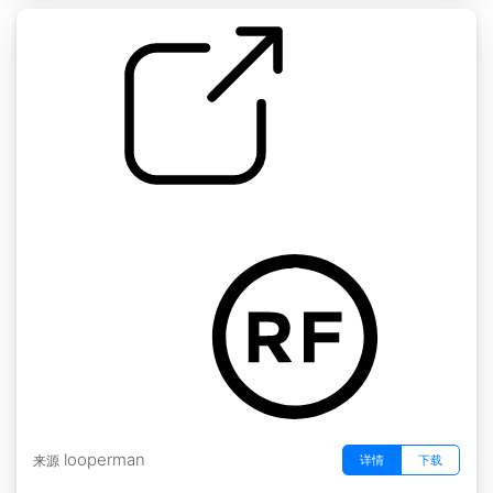
by Luzi
Drum Loops By Luzi Goat
looperman
详情
下载
来源