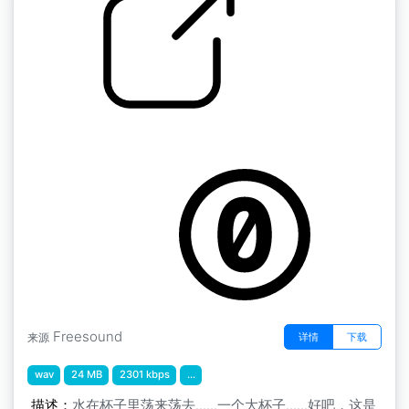
水花飞溅
by scottemoil
Freesound
详情
下载
来源
wav
24 MB
2301 kbps
...
描述：
水在杯子里荡来荡去......一个大杯子......好吧，这是