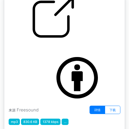
by aifoon
Oorkanaal 铃声 " 4 Pitstop
Freesound
详情
下载
来源
mp3
830.6 KB
1378 kbps
...