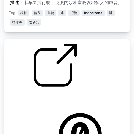
描述：
卡车向后行驶，飞溅的水和寒鸦发出惊人的声音。
Tag:
根特
信号
寒鸦
水
报警
kanaalzone
港
哔哔声
发动机
飞溅的水
by BoxerDave92