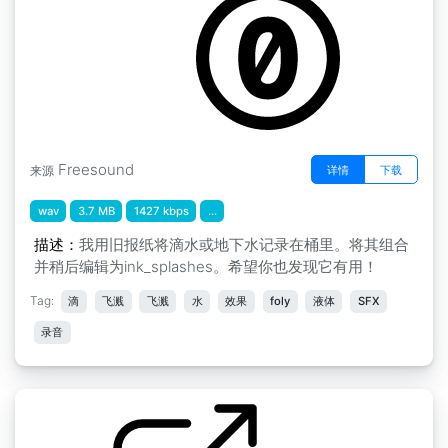
Freesound
详情
下载
来源
wav
3.7 MB
1427 kbps
...
描述：
我用旧报纸将滴水或地下水记录在桶里。将其组合
并稍后编辑为ink_splashes。希望你也发现它有用！
Tag:
滴
飞溅
飞溅
水
效果
foly
液体
SFX
录音