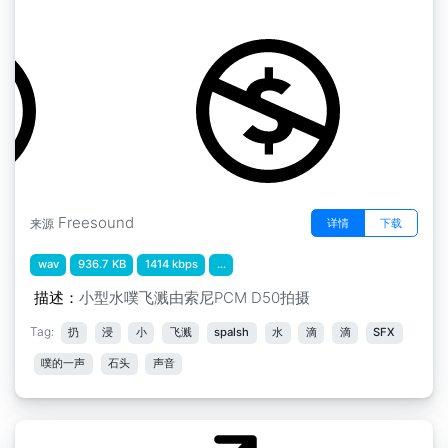
by Robinhood76
Freesound
详情
下载
来源
wav
936.7 KB
1414 kbps
...
描述：
小型水噗飞溅由索尼PCM D50拍摄
Tag:
扔
浸
小
飞溅
spalsh
水
滴
滴
SFX
噗的一声
石头
声音