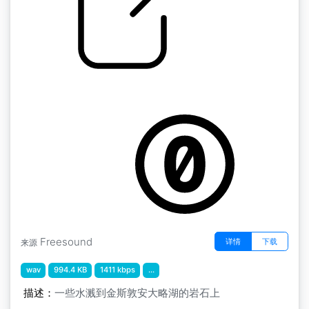
水花飞溅
by alegemaate
Freesound
详情
下载
来源
wav
994.4 KB
1411 kbps
...
描述：
一些水溅到金斯敦安大略湖的岩石上