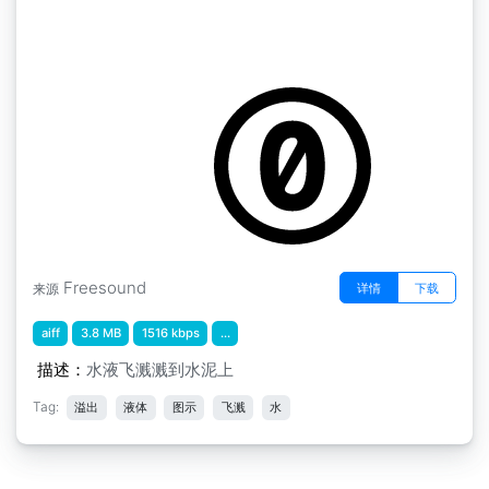
Florentine Films SFX " 水溅到水泥上 FF237
by martinimeniscus
Freesound
详情
下载
来源
aiff
3.8 MB
1516 kbps
...
描述：
水液飞溅溅到水泥上
Tag:
溢出
液体
图示
飞溅
水