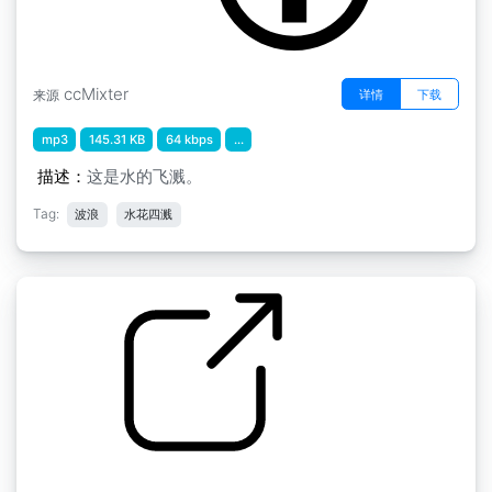
ccMixter
详情
下载
来源
mp3
145.31 KB
64 kbps
...
描述：
这是水的飞溅。
Tag:
波浪
水花四溅