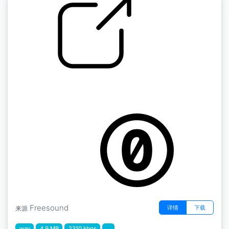
花园 " 1个游泳池
by 14FPanskaBenesova_Barbora
Freesound
详情
下载
来源
wav
4.9 MB
2310 kbps
...