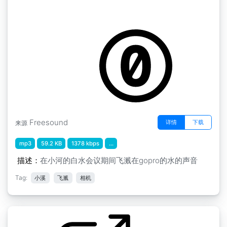
by lulop1
布科
Freesound
详情
下载
来源
mp3
59.2 KB
1378 kbps
...
描述：
在小河的白水会议期间飞溅在gopro的水的声音
Tag:
小溪
飞溅
相机