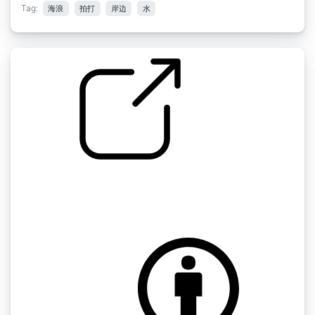
Tag:
海浪
拍打
岸边
水
Sonidos video " Buttom Lane" trabajo final
Audio 1 IDED Juan Sebastian Jaramillo B. "
6) Water splash minion fight
by GET_Accel