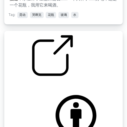
一个花瓶，我用它来喝酒。
Tag:
晃动
哭啊克
花瓶
玻璃
水
水花飞溅
by kev_durr