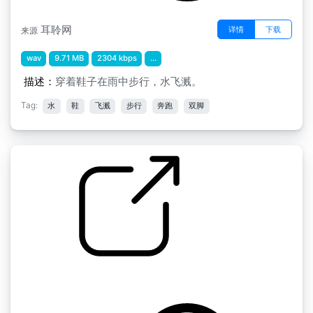
耳聆网
详情
下载
来源
wav
9.71 MB
2304 kbps
...
描述：
穿着鞋子在雨中步行，水飞溅。
Tag:
水
鞋
飞溅
步行
奔跑
双脚
飞溅的水/液体飞溅
by Renjility