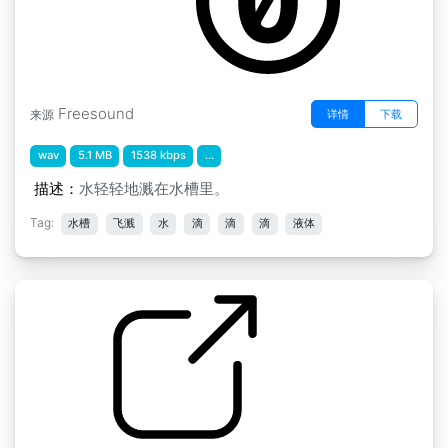
Freesound
详情
下载
来源
wav
5.1 MB
1538 kbps
...
描述：
水轻轻地溅在水槽里。
Tag:
水槽
飞溅
水
滴
滴
滴
液体