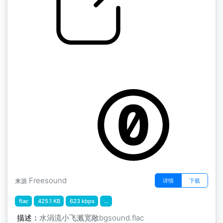
by kyles
随机的 " 水的涓涓细流，小水花，房间里的
bgsound
Freesound
详情
下载
来源
flac
425.1 KB
623 kbps
...
描述：
水涓流小飞溅宽敞bgsound.flac