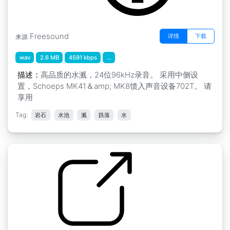
Freesound
详情
下载
来源
wav
2.6 MB
4591 kbps
...
描述：
高品质的水溅，24位96kHz录音。 采用中侧设
置，Schoeps MK41＆amp; MK8馈入声音设备702T。 请
享用
Tag:
岩石
水池
溅
跌落
水