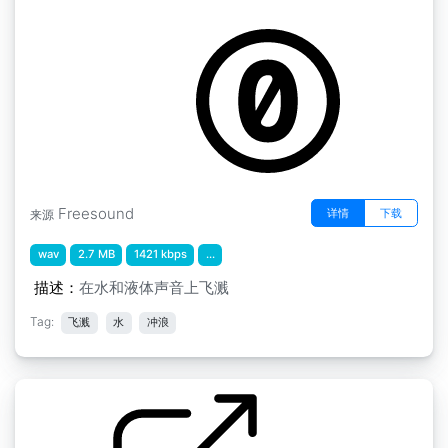
Final Audio1 " 水花和水声
by ssierra1202
Freesound
详情
下载
来源
wav
2.7 MB
1421 kbps
...
描述：
在水和液体声音上飞溅
Tag:
飞溅
水
冲浪