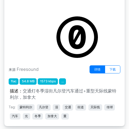
蒙特利尔 " 红绿灯 冬季 湿润的街道 凡尔登 汽车
通过 + 重型天际线 蒙特利尔，加拿大
Freesound
详情
下载
来源
flac
54.8 MB
1573 kbps
...
描述：
交通灯冬季湿街凡尔登汽车通过+重型天际线蒙特
利尔，加拿大
Tag:
蒙特利尔
凡尔登
湿
交通
街道
天际线
传球
汽车
光
冬季
加拿大
重