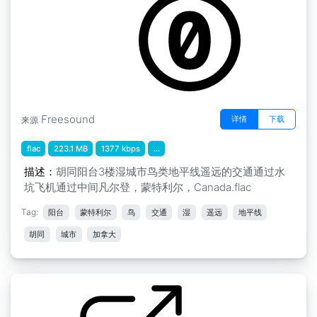
Freesound
详情
下载
来源
flac
223.1 MB
1377 kbps
...
描述：
胡同阳台3楼湿城市鸟类地平线遥远的交通通过水
坑飞机通过中间凡尔登，蒙特利尔，Canada.flac
Tag:
阳台
蒙特利尔
鸟
交通
湿
遥远
地平线
胡同
城市
加拿大