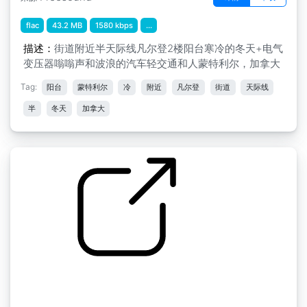
flac
43.2 MB
1580 kbps
...
描述：
街道附近半天际线凡尔登2楼阳台寒冷的冬天+电气
变压器嗡嗡声和波浪的汽车轻交通和人蒙特利尔，加拿大
Tag:
阳台
蒙特利尔
冷
附近
凡尔登
街道
天际线
半
冬天
加拿大
by kyles
蒙特利尔》天际线小巷后阳台冬季+灯光交通远
处，滴水不漏小帕特利，蒙特利尔，加拿大