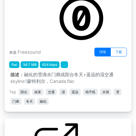
Freesound
详情
下载
来源
flac
56.7 MB
624 kbps
...
描述：
融化的雪滴水门廊或阳台冬天+遥远的湿交通
skyline1蒙特利尔，Canada.flac
Tag:
阳台
或者
交通
湿
遥远
地平线
水滴
雪
门廊
冬天
融化