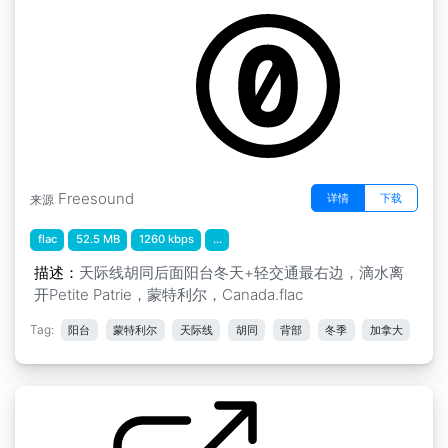
Freesound
详情
下载
来源
flac
52.5 MB
1260 kbps
...
描述：
天际线胡同后面阳台冬天+轻交通最右边，滴水离
开Petite Patrie，蒙特利尔，Canada.flac
Tag:
阳台
蒙特利尔
天际线
胡同
背部
冬季
加拿大