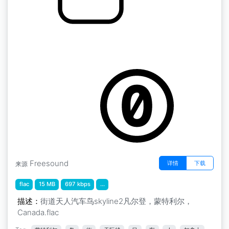
by kyles
蒙特利尔" 街道日人车鸟天际线2凡尔登，蒙特利
尔，加拿大
Freesound
详情
下载
来源
flac
15 MB
697 kbps
...
描述：
街道天人汽车鸟skyline2凡尔登，蒙特利尔，
Canada.flac