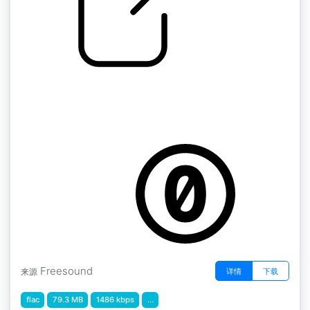
by kyles
蒙特利尔 " 小巷阳台清晨，鸟语花香，远处的交
通回声，凡尔登右侧的通风口，加拿大，蒙特利
尔
Freesound
详情
下载
来源
flac
79.3 MB
1486 kbps
...