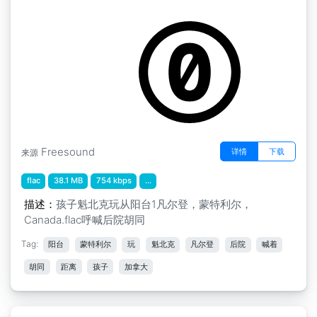
巷1凡尔登，蒙特利尔，加拿大
Freesound
详情
下载
来源
flac
38.1 MB
754 kbps
...
描述：
孩子魁北克玩从阳台1凡尔登，蒙特利尔，
Canada.flac呼喊后院胡同
Tag:
阳台
蒙特利尔
玩
魁北克
凡尔登
后院
喊着
胡同
距离
孩子
加拿大