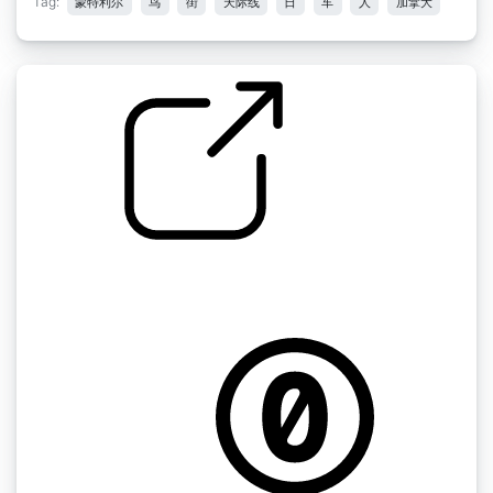
Tag:
蒙特利尔
鸟
街
天际线
日
车
人
加拿大
by kyles
蒙特利尔 " 雨后小巷潮湿滴水+鸟类，天际线，
沉重的粘性滴水 蒙特利尔，加拿大