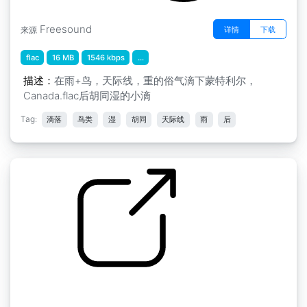
Freesound
详情
下载
来源
flac
16 MB
1546 kbps
...
描述：
在雨+鸟，天际线，重的俗气滴下蒙特利尔，
Canada.flac后胡同湿的小滴
Tag:
滴落
鸟类
湿
胡同
天际线
雨
后
by kyles
蒙特利尔 " 魁北克儿童在阳台上玩喊叫的后院小