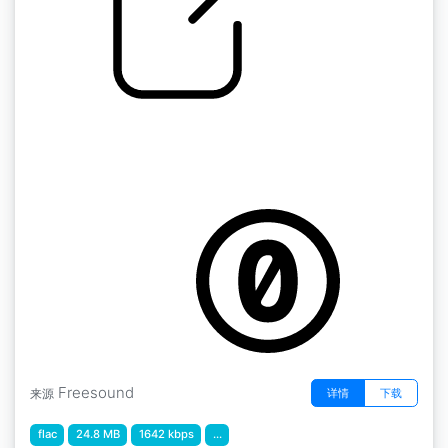
by kyles
蒙特利尔 "天际线城市夜晚空气色调沉重的阳台
3楼的光远处经过的汽车和通风凡尔登，蒙特利
尔，CA
Freesound
详情
下载
来源
flac
24.8 MB
1642 kbps
...