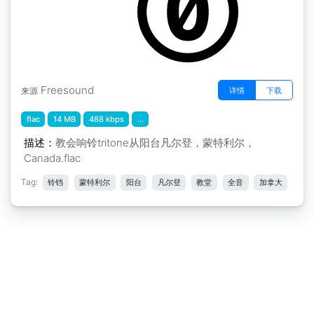
Freesound
详情
下载
来源
flac
14 MB
488 kbps
...
描述：
教会响铃tritone从阳台凡尔登，蒙特利尔，
Canada.flac
Tag:
铃铛
蒙特利尔
阳台
凡尔登
教堂
全音
加拿大
免责声明
|
隐私申明
|
意见反馈