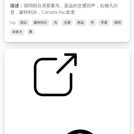
描述：
胡同阳台清晨重鸟，遥远的交通回声，右侧凡尔
登，蒙特利尔，Canada.flac发泄
Tag:
阳台
蒙特利尔
鸟
交通
悠远
早
早晨
胡同
加拿大
重
by kyles
蒙特利尔 " 小巷 阳台 三楼 湿润的城市 鸟类 城市
天际线 远处的交通 通过水坑 飞机通过中间的凡
尔登，蒙特雷