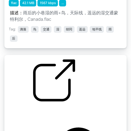
flac
42.1 MB
1567 kbps
...
描述：
雨后的小巷湿的雨+鸟，天际线，遥远的湿交通蒙
特利尔，Canada.flac
Tag:
滴落
鸟
交通
湿
胡同
遥远
地平线
雨
后
by kyles
冬天 " 融化的雪滴在门廊或阳台上 冬天 + 遥远的
湿交通天际线1 加拿大蒙特利尔