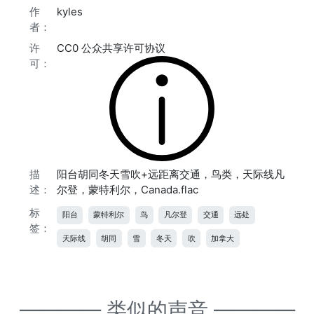
作
kyles
者：
许
CC0 公众共享许可协议
可：
描
阳台胡同冬天雪吹+远距离交通，鸟类，天际线凡
述：
尔登，蒙特利尔，Canada.flac
标
阳台
蒙特利尔
鸟
凡尔登
交通
远处
签：
天际线
胡同
雪
冬天
吹
加拿大
———— 类似的声音 ————