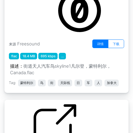
Freesound
详情
下载
来源
flac
18.4 MB
695 kbps
...
描述：
街道天人汽车鸟skyline1凡尔登，蒙特利尔，
Canada.flac
Tag:
蒙特利尔
鸟
街
天际线
日
车
人
加拿大