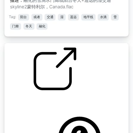
描述：
融化的雪滴水门廊或阳台冬天+遥远的湿交通
skyline2蒙特利尔，Canada.flac
Tag:
阳台
或者
交通
湿
遥远
地平线
水滴
雪
门廊
冬天
融化
by kyles
随机" 教堂钟声三音从阳台凡尔登，蒙特利尔，
加拿大