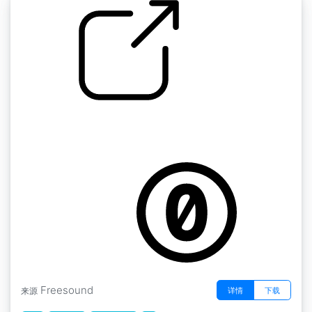
by kyles
蒙特利尔 " 雨后小巷湿漉漉的+鸟，天际线，远
处湿漉漉的交通 蒙特利尔，加拿大
Freesound
详情
下载
来源