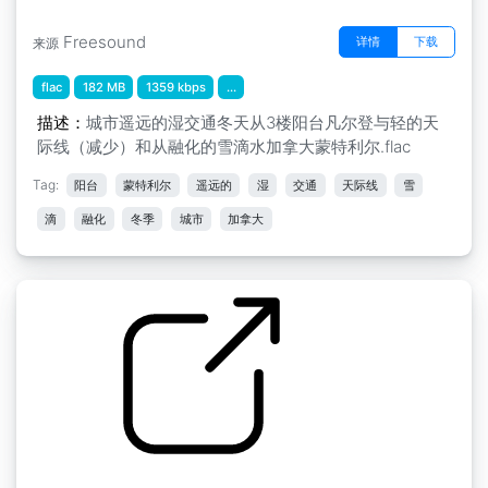
Freesound
详情
下载
来源
flac
182 MB
1359 kbps
...
描述：
城市遥远的湿交通冬天从3楼阳台凡尔登与轻的天
际线（减少）和从融化的雪滴水加拿大蒙特利尔.flac
Tag:
阳台
蒙特利尔
遥远的
湿
交通
天际线
雪
滴
融化
冬季
城市
加拿大
by kyles