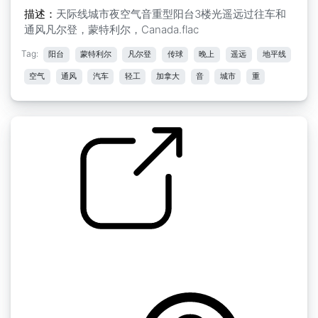
描述：
天际线城市夜空气音重型阳台3楼光遥远过往车和
通风凡尔登，蒙特利尔，Canada.flac
Tag:
阳台
蒙特利尔
凡尔登
传球
晚上
遥远
地平线
空气
通风
汽车
轻工
加拿大
音
城市
重
by kyles
蒙特利尔》街道日人车鸟天际线1凡尔登，蒙特
利尔，加拿大