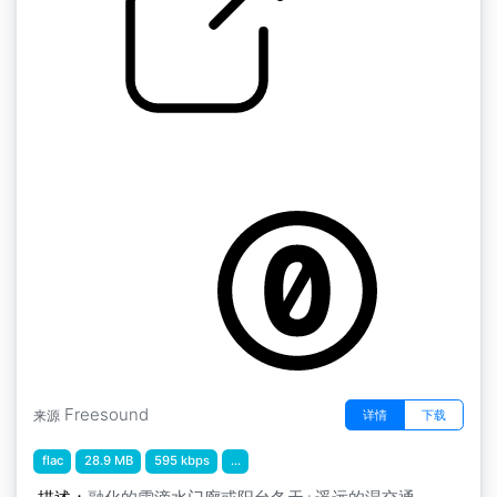
by kyles
冬天 " 融化的雪滴在门廊或阳台上 冬天 + 遥远的
湿交通天际线2 加拿大蒙特利尔市
Freesound
详情
下载
来源
flac
28.9 MB
595 kbps
...