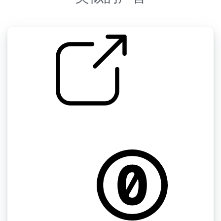
by kyles
蒙特利尔 "城市遥远的湿交通冬天从3楼阳台凡
尔登与光天际线（减少）和滴水从融化的蛇