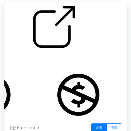
玩具声音故事 " 01416 玩具音乐盒 布拉姆斯
by Robinhood76
Freesound
详情
下载
来源