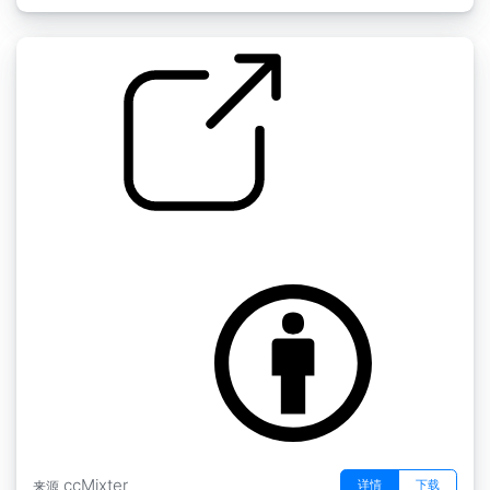
玩具上的摇篮曲
by lex2swede
ccMixter
详情
下载
来源