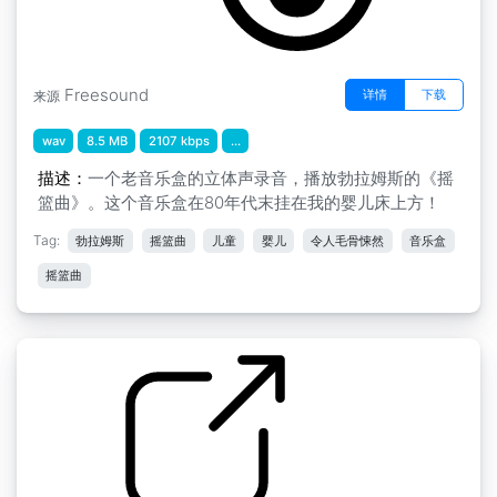
Freesound
详情
下载
来源
wav
8.5 MB
2107 kbps
...
描述：
一个老音乐盒的立体声录音，播放勃拉姆斯的《摇
篮曲》。这个音乐盒在80年代末挂在我的婴儿床上方！
Tag:
勃拉姆斯
摇篮曲
儿童
婴儿
令人毛骨悚然
音乐盒
摇篮曲