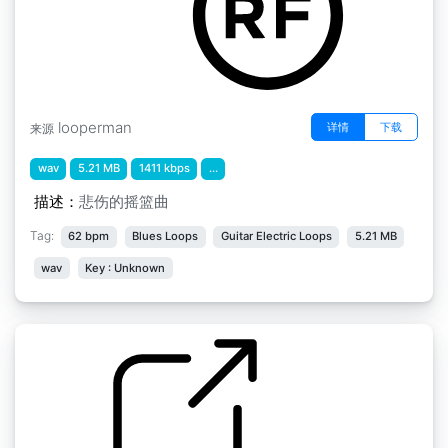
looperman
详情
下载
来源
wav
5.21 MB
1411 kbps
...
描述：
悲伤的摇篮曲
Tag:
62 bpm
Blues Loops
Guitar Electric Loops
5.21 MB
wav
Key : Unknown