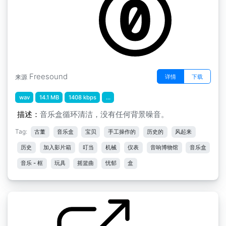
Freesound
详情
下载
来源
wav
14.1 MB
1408 kbps
...
描述：
音乐盒循环清洁，没有任何背景噪音。
Tag:
古董
音乐盒
宝贝
手工操作的
历史的
风起来
历史
加入影片箱
叮当
机械
仪表
音响博物馆
音乐盒
音乐 - 框
玩具
摇篮曲
忧郁
盒