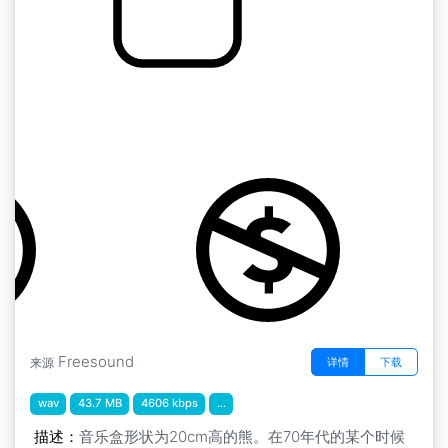
机械设备 " 玩具熊摇篮曲（Glockenspiel
lullaby
by matucha
Freesound
详情
下载
来源
wav
43.7 MB
4606 kbps
...
描述：
音乐盒形状为20cm高的熊。在70年代的某个时候