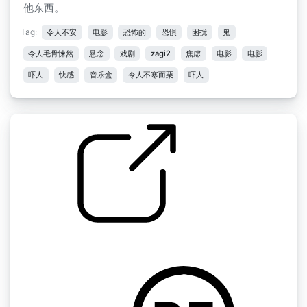
他东西。
Tag:
令人不安
电影
恐怖的
恐惧
困扰
鬼
令人毛骨悚然
悬念
戏剧
zagi2
焦虑
电影
电影
吓人
快感
音乐盒
令人不寒而栗
吓人
里夫利特
by Nightingale