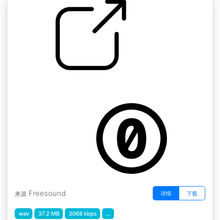
工具 " 现场录音 勃拉姆斯摇篮曲音乐盒
by Garuda1982
Freesound
详情
下载
来源
wav
37.2 MB
3068 kbps
...