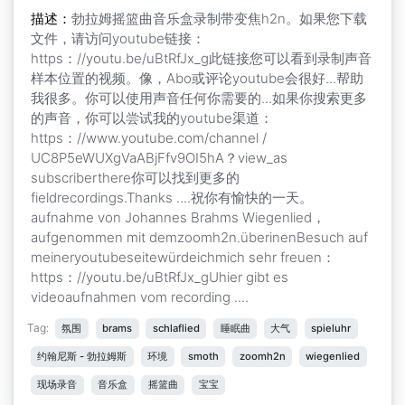
描述：
勃拉姆摇篮曲音乐盒录制带变焦h2n。如果您下载
文件，请访问youtube链接：
https：//youtu.be/uBtRfJx_g此链接您可以看到录制声音
样本位置的视频。像，Abo或评论youtube会很好...帮助
我很多。你可以使用声音任何你需要的...如果你搜索更多
的声音，你可以尝试我的youtube渠道：
https：//www.youtube.com/channel /
UC8P5eWUXgVaABjFfv9OI5hA？view_as
subscriberthere你可以找到更多的
fieldrecordings.Thanks ....祝你有愉快的一天。
aufnahme von Johannes Brahms Wiegenlied，
aufgenommen mit demzoomh2n.überinenBesuch auf
meineryoutubeseitewürdeichmich sehr freuen：
https：//youtu.be/uBtRfJx_gUhier gibt es
videoaufnahmen vom recording ....
Tag:
氛围
brams
schlaflied
睡眠曲
大气
spieluhr
约翰尼斯 - 勃拉姆斯
环境
smoth
zoomh2n
wiegenlied
现场录音
音乐盒
摇篮曲
宝宝