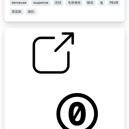
berceuse
suspence
恐惧
毛骨悚然
睡觉
鬼
PEUR
摇篮曲
疯狂
音乐盒摇篮曲
by Thejack288