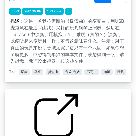
mp3
942.09 KB
160 kbps
...
描述：
这是一首勃拉姆斯的《摇篮曲》的变奏曲，用USB
麦克风在最近（由我）采样的玩具钢琴上演奏，然后在
Cubase 6中演奏。用模拟（？）难度（真的？）演奏，
以便听起来像玩具一样，不管这意味着什么。注意：对于
真正的玩具来说，音域太宽了它只有一个八度。如果你想
了解更多，或想得到单独的样本文件，或想得到干版，请
告诉我。我还没来得及上传这些文件。
Tag:
原声
器乐
摇篮曲
音乐_音效
不同步
钢琴
玩具