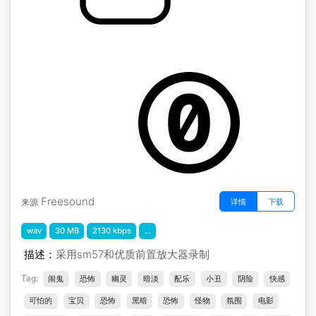
摇篮曲音乐盒
by Thejack288
Freesound
详情
下载
来源
wav
30 MB
2130 kbps
...
描述：
采用sm57和优质前置放大器录制
Tag:
闹鬼
恐怖
幽灵​​
暗淡
配乐
小丑
阴险
快感
可怕的
宝贝
恐怖
黑暗
恐怖
怪物
氛围
电影