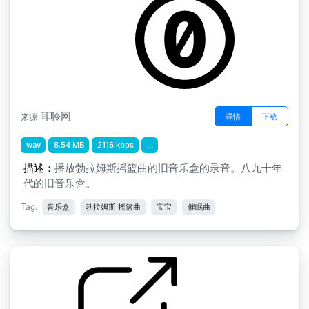
耳聆网
详情
下载
来源
wav
8.54 MB
2116 kbps
...
描述：
播放勃拉姆斯摇篮曲的旧音乐盒的录音。八九十年
代的旧音乐盒。
Tag:
音乐盒
勃拉姆斯 摇篮曲
宝宝
催眠曲