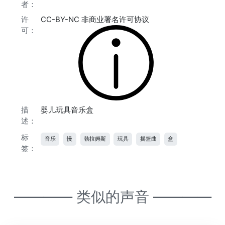
者：
许
CC-BY-NC 非商业署名许可协议
可：
描
婴儿玩具音乐盒
述：
标
音乐
慢
勃拉姆斯
玩具
摇篮曲
盒
签：
———— 类似的声音 ————