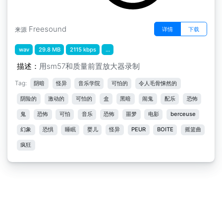
Freesound
详情
下载
来源
wav
29.8 MB
2115 kbps
...
描述：
用sm57和质量前置放大器录制
Tag:
阴暗
怪异
音乐学院
可怕的
令人毛骨悚然的
阴险的
激动的
可怕的
盒
黑暗
闹鬼
配乐
恐怖
鬼
恐怖
可怕
音乐
恐怖
噩梦
电影
berceuse
幻象
恐惧
睡眠
婴儿
怪异
PEUR
BOITE
摇篮曲
疯狂