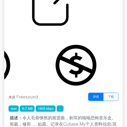
by zagi2
支架
Freesound
详情
下载
来源
wav
6.7 MB
1405 kbps
...
描述：
令人毛骨悚然的摇篮曲，刺耳的嗡嗡恐怖音乐盒。
剪裁，修剪......如愿。记录在Cubase.My个人资料信息/其