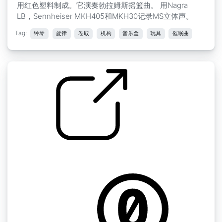
用红色塑料制成。它演奏勃拉姆斯摇篮曲。 用Nagra
LB，Sennheiser MKH405和MKH30记录MS立体声。
Tag:
钟琴
旋律
卷取
机构
音乐盒
玩具
催眠曲
音乐盒
by Rickbrewin