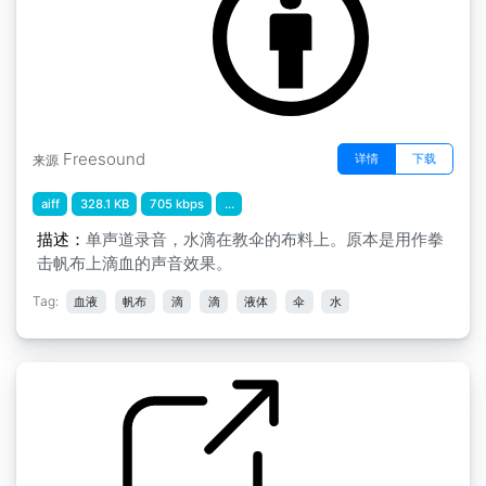
Freesound
详情
下载
来源
aiff
328.1 KB
705 kbps
...
描述：
单声道录音，水滴在教伞的布料上。原本是用作拳
击帆布上滴血的声音效果。
Tag:
血液
帆布
滴
滴
液体
伞
水