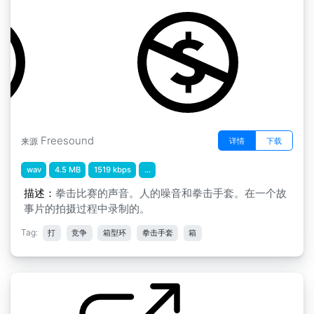
by tjandrasounds
Freesound
详情
下载
来源
wav
4.5 MB
1519 kbps
...
描述：
拳击比赛的声音。人的噪音和拳击手套。在一个故
事片的拍摄过程中录制的。
Tag:
打
竞争
箱型环
拳击手套
箱