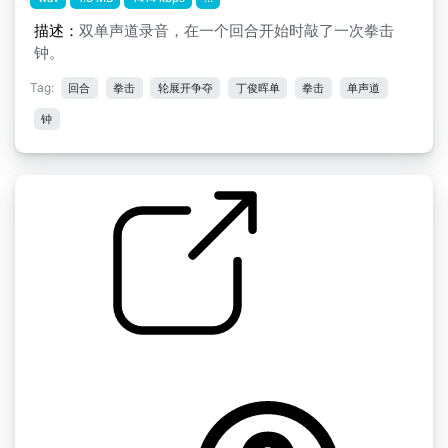
描述：
双单声道录音，在一个回合开始时敲了一次拳击
钟。
Tag:
回合
拳击
轮展开争夺
丁俊晖单
拳击
单声道
钟
拳击
by 柚子模样