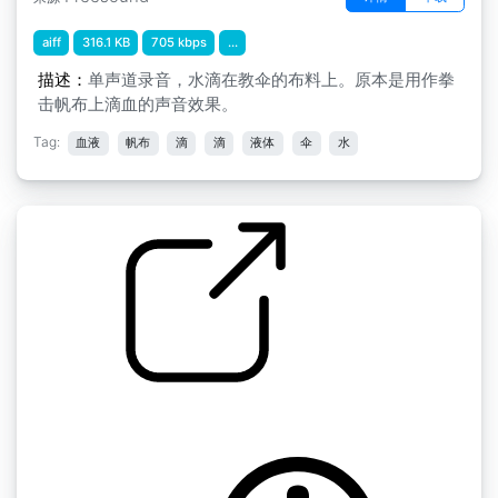
aiff
316.1 KB
705 kbps
...
描述：
单声道录音，水滴在教伞的布料上。原本是用作拳
击帆布上滴血的声音效果。
Tag:
血液
帆布
滴
滴
液体
伞
水
奥普西曼血滴子1
by opsiman