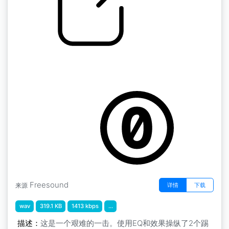
拳击 咽喉踢
by GenerationMachine
Freesound
详情
下载
来源
wav
319.1 KB
1413 kbps
...
描述：
这是一个艰难的一击。使用EQ和效果操纵了2个踢