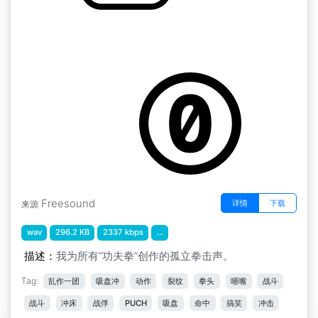
战斗的声音 " 拳头1
by peridactyloptrix
Freesound
详情
下载
来源
wav
296.2 KB
2337 kbps
...
描述：
我为所有“功夫拳”创作的孤立拳击声。
Tag:
乱作一团
吸盘冲
动作
裂纹
拳头
咂嘴
战斗
战斗
冲床
战俘
PUCH
吸盘
命中
搞笑
冲击