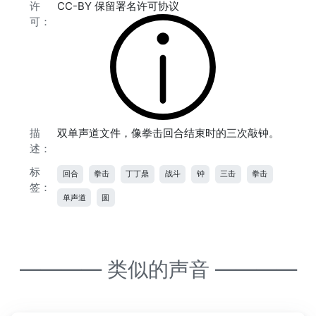
许
CC-BY 保留署名许可协议
可：
描
双单声道文件，像拳击回合结束时的三次敲钟。
述：
标
回合
拳击
丁丁鼎
战斗
钟
三击
拳击
签：
单声道
圆
———— 类似的声音 ————