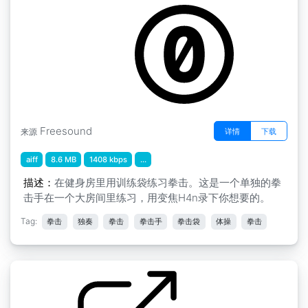
by alebrujo
Freesound
详情
下载
来源
aiff
8.6 MB
1408 kbps
...
描述：
在健身房里用训练袋练习拳击。这是一个单独的拳
击手在一个大房间里练习，用变焦H4n录下你想要的。
Tag:
拳击
独奏
拳击
拳击手
拳击袋
体操
拳击