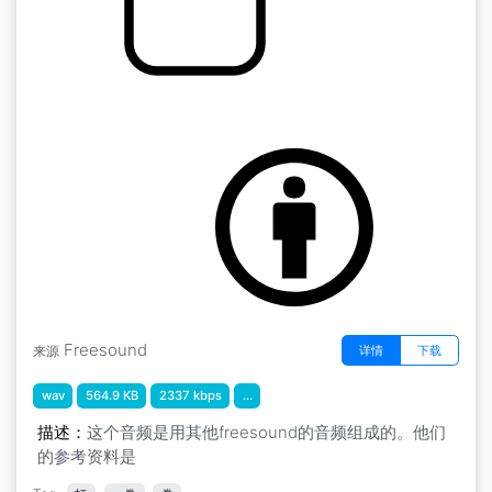
拳击 拳击 打人
by bulbastre
Freesound
详情
下载
来源
wav
564.9 KB
2337 kbps
...
描述：
这个音频是用其他freesound的音频组成的。他们
的参考资料是