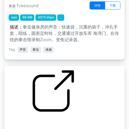
Freesound
详情
下载
来源
wav
66 MB
3075 kbps
...
描述：
拳击健身房的声音：快速袋，沉重的袋子，冲孔手
套，陪练，圆形定时铃，交通通过开放车库 海湾门。在传
统的拳击馆录制Zoom。变焦记录器。
Tag:
声音
拳击
体操
拳击带袋