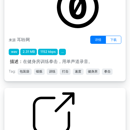
耳聆网
详情
下载
来源
wav
2.31 MB
1152 kbps
...
描述：
在健身房训练拳击，用单声道录音。
Tag:
包装袋
锻炼
训练
打击
速度
健身房
拳击