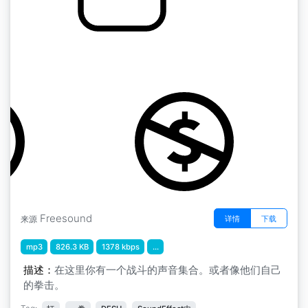
冲撞声集
by HomeBoyLP
Freesound
详情
下载
来源
mp3
826.3 KB
1378 kbps
...
描述：
在这里你有一个战斗的声音集合。或者像他们自己
的拳击。