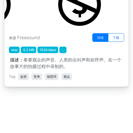
Freesound
详情
下载
来源
wav
5.2 MB
1534 kbps
...
描述：
拳赛观众的声音。人类的尖叫声和欢呼声。在一个
故事片的拍摄过程中录制的。
Tag:
盒拼
竞争
箱型环
观众
免责声明
|
隐私申明
|
意见反馈