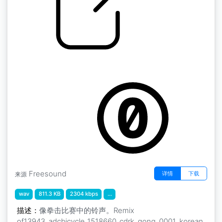
叮叮当当
by ljudman
Freesound
详情
下载
来源
wav
811.3 KB
2304 kbps
...
描述：
像拳击比赛中的铃声。Remix
of13943_adcbicycle_1518660_cdrk_gong_0001_korean