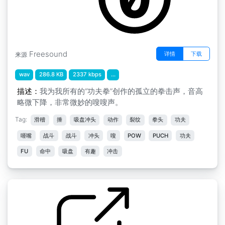
Freesound
详情
下载
来源
wav
286.8 KB
2337 kbps
...
描述：
我为我所有的“功夫拳”创作的孤立的拳击声，音高
略微下降，非常微妙的嗖嗖声。
Tag:
滑稽
捶
吸盘冲头
动作
裂纹
拳头
功夫
咂嘴
战斗
战斗
冲头
嗖
POW
PUCH
功夫
FU
命中
吸盘
有趣
冲击