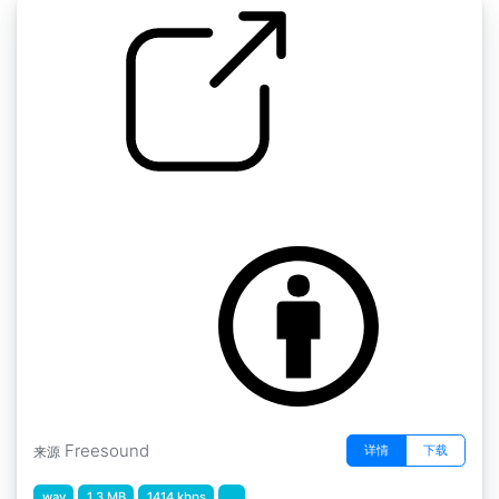
钟 / 锣 " 拳击钟 1
by Benboncan
Freesound
详情
下载
来源
wav
1.3 MB
1414 kbps
...