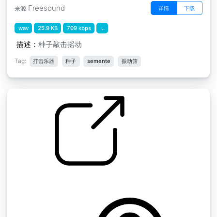
Freesound
详情
下载
来源
wav
25.9 KB
709 kbps
...
描述：
种子敲击摇动
Tag:
打击乐器
种子
semente
振动筛
敲击乐 " 鸡蛋摇篮
by pappyant