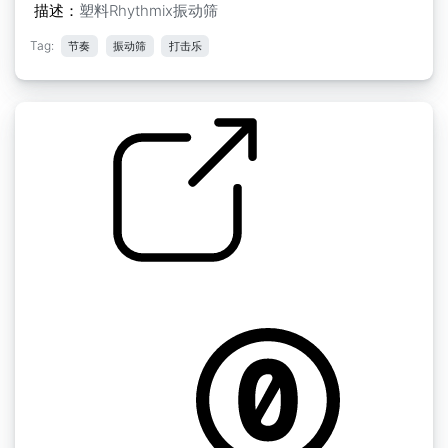
描述：
塑料Rhythmix振动筛
Tag:
节奏
振动筛
打击乐
中世纪 perc " RShk3
by menegass