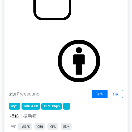
酒吧 " 摇篮
by DimigoWave
Freesound
详情
下载
来源
mp3
606.4 KB
1378 kbps
...
描述：
振动筛
Tag:
马提尼
酒精
酒吧
摇床