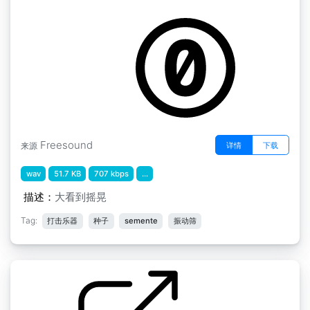
中世纪的perc " 种子P2
by menegass
Freesound
详情
下载
来源
wav
51.7 KB
707 kbps
...
描述：
大看到摇晃
Tag:
打击乐器
种子
semente
振动筛