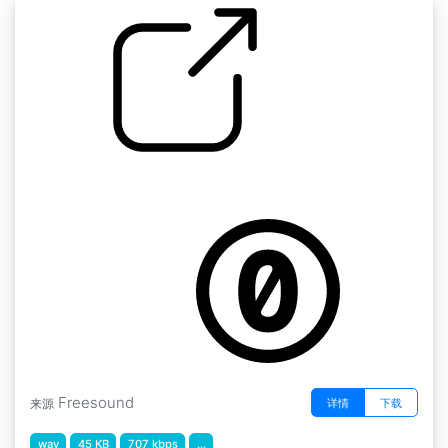
中世纪的perc " 种子P4
by menegass
Freesound
详情
下载
来源
wav
45 KB
707 kbps
...