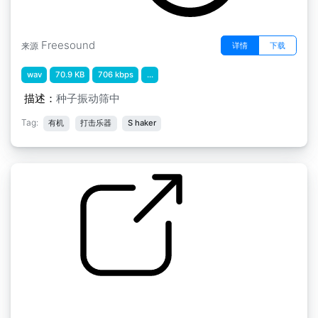
Freesound
详情
下载
来源
wav
70.9 KB
706 kbps
...
描述：
种子振动筛中
Tag:
有机
打击乐器
S haker
震动器