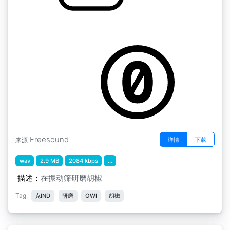
胡椒
by 180007
Freesound
详情
下载
来源
wav
2.9 MB
2084 kbps
...
描述：
在振动筛研磨胡椒
Tag:
克IND
研磨
OWI
胡椒