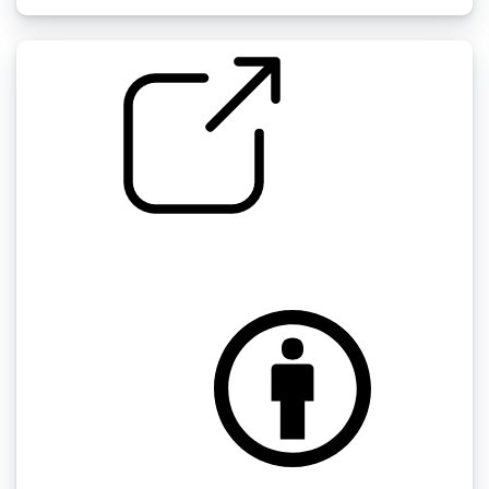
Drums cc " 振动器
by Asparagus_P