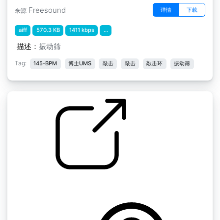
Freesound
详情
下载
来源
aiff
570.3 KB
1411 kbps
...
描述：
振动筛
Tag:
145-BPM
博士UMS
敲击
敲击
敲击环
振动筛
中世纪的perc " 种子M1
by menegass