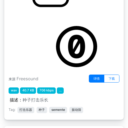
中世纪的perc " 种子M3
by menegass
Freesound
详情
下载
来源
wav
40.7 KB
706 kbps
...
描述：
种子打击乐长
Tag:
打击乐器
种子
semente
振动筛