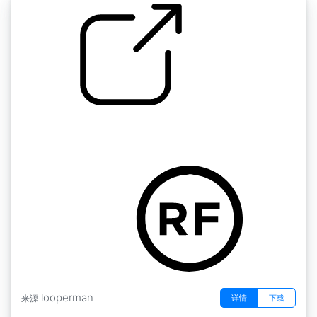
SHACAB 1
by DCMackInstrumentals
looperman
详情
下载
来源