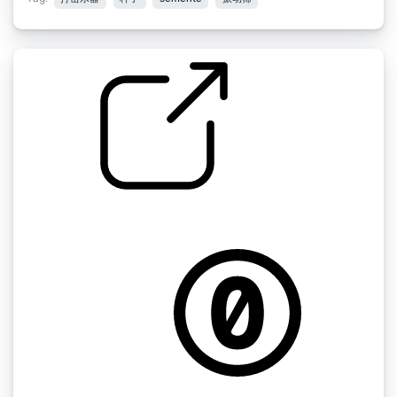
中世纪的perc " 种子M2
by menegass