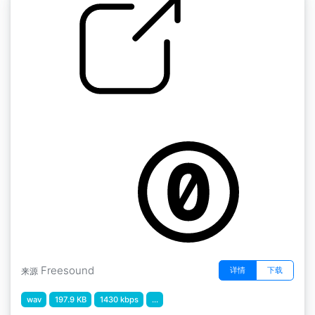
打击乐 " RHYTHMIX SHAKER
by pappyant
Freesound
详情
下载
来源
wav
197.9 KB
1430 kbps
...