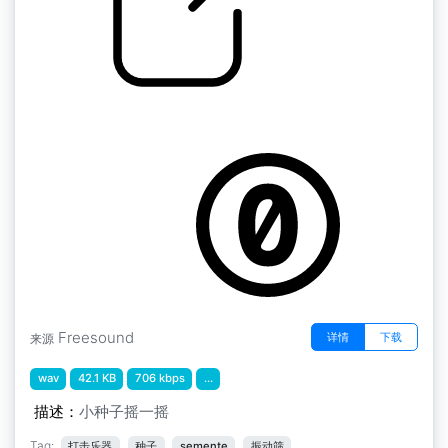
中世纪的perc " 种子P3
by menegass
Freesound
详情
下载
来源
wav
42.1 KB
706 kbps
...
描述：
小种子摇一摇
Tag:
打击乐器
种子
semente
振动筛