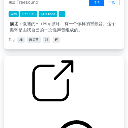
Freesound
详情
下载
来源
wav
971.5 KB
1411 kbps
...
描述：
慢速的Hip Hop循环，有一个像样的重颤音。这个
循环是由我自己的一次性声音组成的。
Tag:
桶
髋关节
跳
环
by Zajo
嘻哈鼓乐曲 2 " loop30