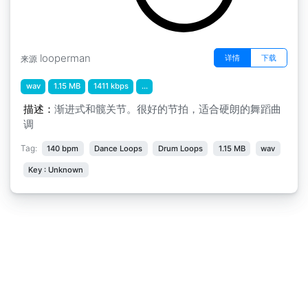
looperman
详情
下载
来源
wav
1.15 MB
1411 kbps
...
描述：
渐进式和髋关节。很好的节拍，适合硬朗的舞蹈曲
调
Tag:
140 bpm
Dance Loops
Drum Loops
1.15 MB
wav
Key : Unknown
免责声明
|
隐私申明
|
意见反馈
Copyright © 2018-2026
淘声网
All Rights Reserved
粤