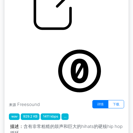
by Zajo
嘻哈鼓乐曲 2 " loophc
Freesound
详情
下载
来源
wav
929.2 KB
1411 kbps
...
描述：
含有非常粗糙的鼓声和巨大的hihats的硬核hip hop
循环。