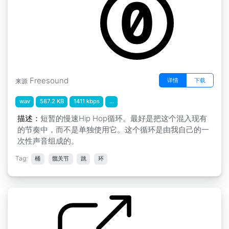
Freesound
详情
下载
来源
wav
587.2 KB
1411 kbps
...
描述：
短暂的慢速Hip Hop循环。最好是把这个混入现有
的节奏中，而不是单独使用它。这个循环是由我自己的一
次性声音组成的。
Tag:
桶
髋关节
跳
环