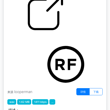
by danke
髋关节
looperman
详情
下载
来源
wav
1.62 MB
1411 kbps
...