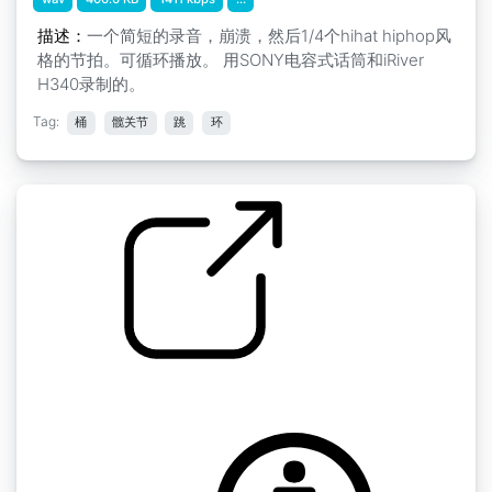
描述：
一个简短的录音，崩溃，然后1/4个hihat hiphop风
格的节拍。可循环播放。 用SONY电容式话筒和iRiver
H340录制的。
Tag:
桶
髋关节
跳
环
by LS
嘻哈2