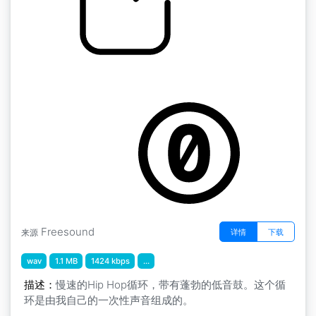
by Zajo
嘻哈鼓乐曲 2 " loop33
Freesound
详情
下载
来源
wav
1.1 MB
1424 kbps
...
描述：
慢速的Hip Hop循环，带有蓬勃的低音鼓。这个循
环是由我自己的一次性声音组成的。