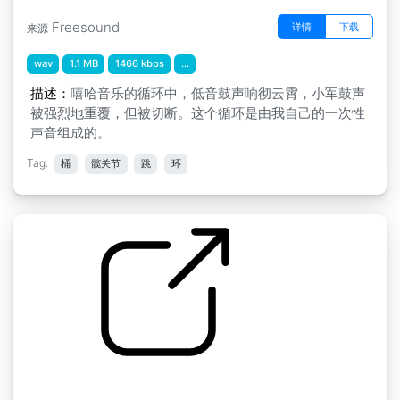
Freesound
详情
下载
来源
wav
1.1 MB
1466 kbps
...
描述：
嘻哈音乐的循环中，低音鼓声响彻云霄，小军鼓声
被强烈地重覆，但被切断。这个循环是由我自己的一次性
声音组成的。
Tag:
桶
髋关节
跳
环
by Zajo
嘻哈鼓乐曲 2 " loop39