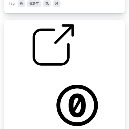
Tag:
桶
髋关节
跳
环
by Zajo
嘻哈鼓乐曲 2 " loop38