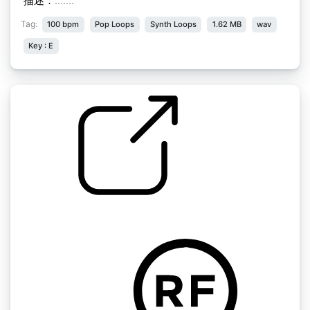
描述：
.......
Tag:
100 bpm
Pop Loops
Synth Loops
1.62 MB
wav
Key : E
by Varren
跳跃的拍子踢打