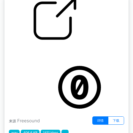
大鼓 " Gretsch loop 1
by bigjoedrummer
Freesound
详情
下载
来源
wav
406.6 KB
1411 kbps
...