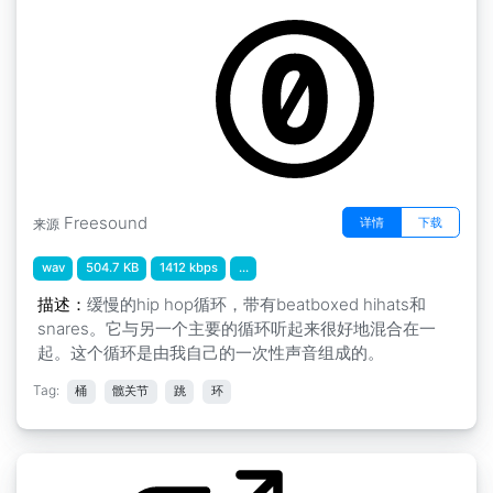
Freesound
详情
下载
来源
wav
504.7 KB
1412 kbps
...
描述：
缓慢的hip hop循环，带有beatboxed hihats和
snares。它与另一个主要的循环听起来很好地混合在一
起。这个循环是由我自己的一次性声音组成的。
Tag:
桶
髋关节
跳
环