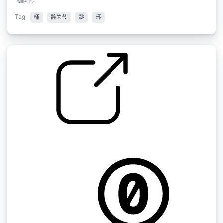
Tag:
桶
髋关节
跳
环
by Zajo
嘻哈鼓乐曲 2 " loop41