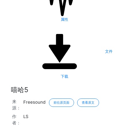
属性
文件
下载
嘻哈5
来
Freesound
前往原页面
查看原文
源：
作
LS
者：