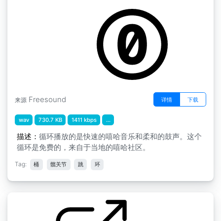
Freesound
详情
下载
来源
wav
730.7 KB
1411 kbps
...
描述：
循环播放的是快速的嘻哈音乐和柔和的鼓声。这个
循环是免费的，来自于当地的嘻哈社区。
Tag:
桶
髋关节
跳
环