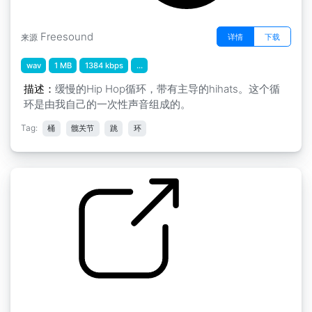
Freesound
详情
下载
来源
wav
1 MB
1384 kbps
...
描述：
缓慢的Hip Hop循环，带有主导的hihats。这个循
环是由我自己的一次性声音组成的。
Tag:
桶
髋关节
跳
环
by Zajo
嘻哈鼓乐曲 2 " loop35