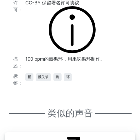
许
CC-BY 保留署名许可协议
可：
描
100 bpm的鼓循环，用果味循环制作。
述：
标
桶
髋关节
跳
环
签：
———— 类似的声音 ————