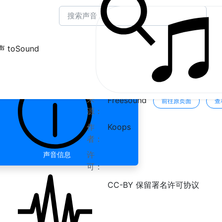
 toSound
Paper Book Reading » 
来
Freesound
前往原页面
查
源：
作
Koops
者：
许
声音信息
可：
CC-BY 保留署名许可协议