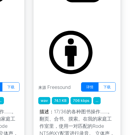
纸质书阅读 " 翻页10
by Koops
Freesound
下载
详情
下载
来源
..
wav
74.1 KB
706 kbps
...
.....。
描述：
17/36的各种图书操作......。
的家庭工
翻页、合书、摸索。在我的家庭工
de
作室里，使用一对匹配的Rode
 立体声，
NT5的XY配置进行录音。 立体声，