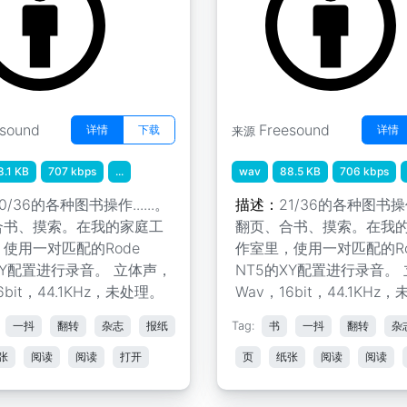
esound
Freesound
详情
下载
详情
来源
8.1 KB
707 kbps
...
wav
88.5 KB
706 kbps
0/36的各种图书操作......。
描述：
21/36的各种图书操作.
合书、摸索。在我的家庭工
翻页、合书、摸索。在我
使用一对匹配的Rode
作室里，使用一对匹配的Ro
XY配置进行录音。 立体声，
NT5的XY配置进行录音。
6bit，44.1KHz，未处理。
Wav，16bit，44.1KHz
一抖
翻转
杂志
报纸
Tag:
书
一抖
翻转
杂
张
阅读
阅读
打开
页
纸张
阅读
阅读