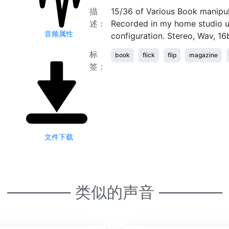
描
15/36 of Various Book manipul
述：
Recorded in my home studio u
音频属性
configuration. Stereo, Wav, 16
标
book
flick
flip
magazine
签：
文件下载
———— 类似的声音 ————