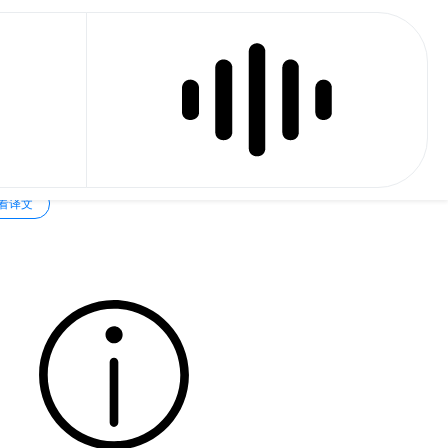
Page Turn 08
看译文