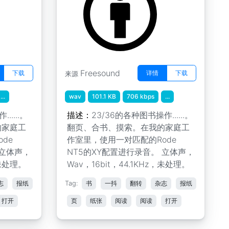
Freesound
下载
详情
下载
来源
...
wav
101.1 KB
706 kbps
...
.....。
描述：
23/36的各种图书操作......。
的家庭工
翻页、合书、摸索。在我的家庭工
de
作室里，使用一对匹配的Rode
 立体声，
NT5的XY配置进行录音。 立体声，
，未处理。
Wav，16bit，44.1KHz，未处理。
志
报纸
Tag:
书
一抖
翻转
杂志
报纸
打开
页
纸张
阅读
阅读
打开