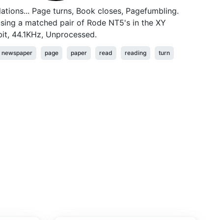
ations... Page turns, Book closes, Pagefumbling.
sing a matched pair of Rode NT5's in the XY
bit, 44.1KHz, Unprocessed.
newspaper
page
paper
read
reading
turn