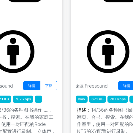
 " 翻页06
纸质书阅读 " 翻页07
by Koops
esound
Freesound
详情
下载
详情
来源
7.1 KB
707 kbps
...
wav
67.1 KB
707 kbps
.
3/36的各种图书操作......。
描述：
14/36的各种图书操作.
关书，摸索。在我的家庭工
翻页、合书、摸索。在我
使用一对匹配的Rode
作室里，使用一对匹配的Ro
XY配置进行录制。 立体声，
NT5的XY配置进行录制。