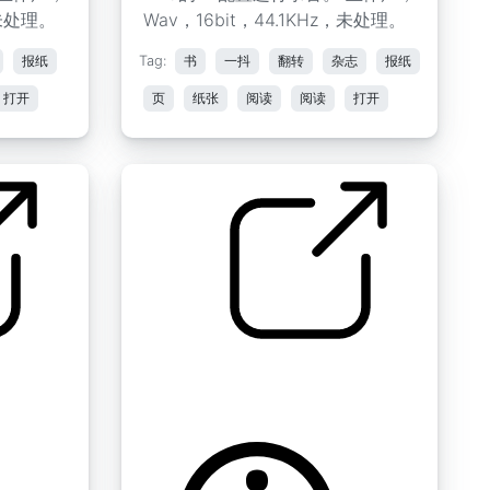
，未处理。
Wav，16bit，44.1KHz，未处理。
报纸
Tag:
书
一抖
翻转
杂志
报纸
打开
页
纸张
阅读
阅读
打开
纸质书阅读 " 翻页16
by Koops