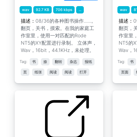
wav
92.7 KB
706 kbps
...
wav
8
描述：
08/36的各种图书操作......。
描述：
0
翻页，关书，摸索。在我的家庭工
翻页，
作室里，使用一对匹配的Rode
作室里，
NT5的XY配置进行录制。 立体声，
NT5的
Wav，16bit，44.1KHz，未处理。
Wav，1
Tag:
书
捺
翻转
杂志
报纸
Tag:
书
页
纸张
阅读
阅读
打开
页面