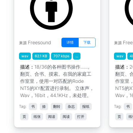
Freesound
Fre
详情
下载
来源
来源
wav
62.1 KB
707 kbps
...
wav
4
描述：
18/36的各种图书操作......。
描述：
2
翻页、合书、摸索。在我的家庭工
翻页、
作室里，使用一对匹配的Rode
作室里，
NT5的XY配置进行录制。 立体声，
NT5的
Wav，16bit，44.1KHz，未处理。
Wav，1
Tag:
书
捺
翻转
杂志
报纸
Tag:
书
页
纸张
阅读
阅读
打开
页
纸