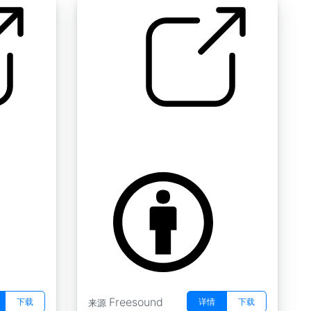
纸质书阅读 " 翻页04
by Koops
Freesound
下载
详情
下载
来源