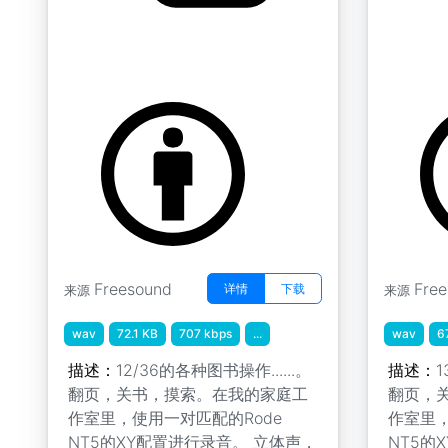
纸质书阅读 " 翻页05
纸质书阅读
by Koops
by Koops
Freesound
Fre
详情
下载
来源
来源
wav
72.1 KB
707 kbps
...
wav
6
描述：
12/36的各种图书操作......。
描述：
1
翻页，关书，摸索。在我的家庭工
翻页，
作室里，使用一对匹配的Rode
作室里，
NT5的XY配置进行录音。 立体声，
NT5的