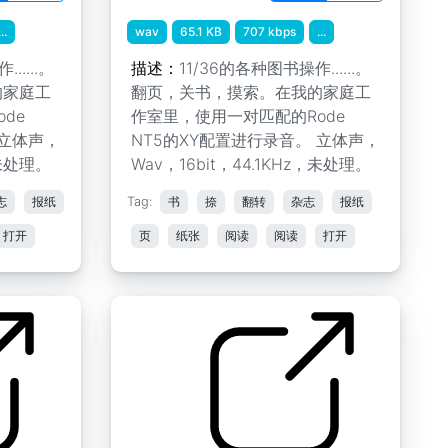
...
wav
65.1 KB
707 kbps
...
.....。
描述：
11/36的各种图书操作......。
的家庭工
翻页，关书，摸索。在我的家庭工
de
作室里，使用一对匹配的Rode
 立体声，
NT5的XY配置进行录音。 立体声，
，未处理。
Wav，16bit，44.1KHz，未处理。
志
报纸
Tag:
书
捺
翻转
杂志
报纸
打开
页
纸张
阅读
阅读
打开