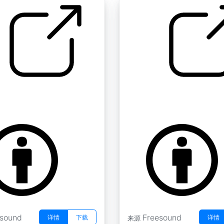
 " 翻页02
纸质书阅读 " 翻页03
by Koops
esound
Freesound
详情
下载
详情
来源