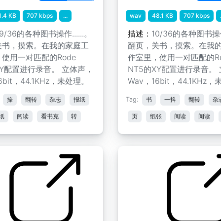
1.4 KB
707 kbps
...
wav
48.1 KB
707 kbps
9/36的各种图书操作......。
描述：
10/36的各种图书操作.
关书，摸索。在我的家庭工
翻页，关书，摸索。在我
使用一对匹配的Rode
作室里，使用一对匹配的Ro
XY配置进行录音。 立体声，
NT5的XY配置进行录音。
6bit，44.1KHz，未处理。
Wav，16bit，44.1KHz
捺
翻转
杂志
报纸
Tag:
书
一抖
翻转
杂
纸
阅读
看书克
转
页
纸张
阅读
阅读