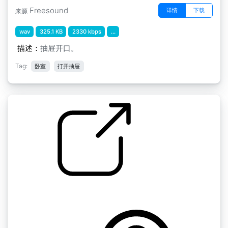
Freesound
详情
下载
来源
wav
325.1 KB
2330 kbps
...
描述：
抽屉开口。
Tag:
卧室
打开抽屉
抽屉打开
by tmrobin1