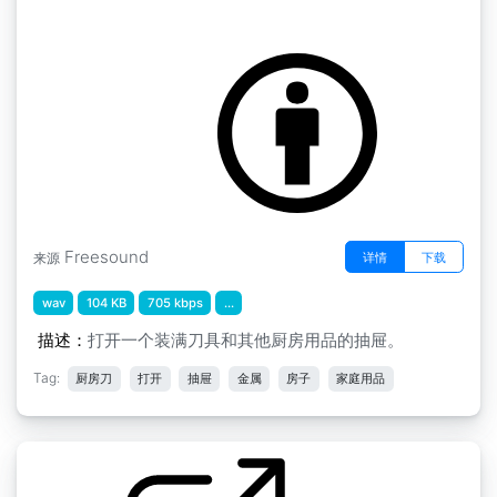
抽屉关闭
by MaxDemianAGL
Freesound
详情
下载
来源
wav
104 KB
705 kbps
...
描述：
打开一个装满刀具和其他厨房用品的抽屉。
Tag:
厨房刀
打开
抽屉
金属
房子
家庭用品