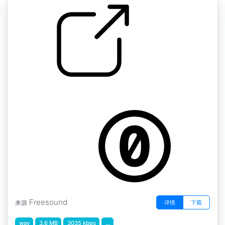
厨房的声音 " 厨房抽屉的打开和关闭
by giddster
Freesound
详情
下载
来源
wav
3.6 MB
3035 kbps
...