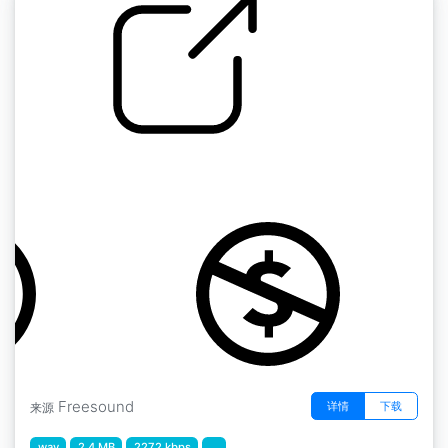
抽屉开口
by AJ170193
Freesound
详情
下载
来源
wav
2.4 MB
2272 kbps
...