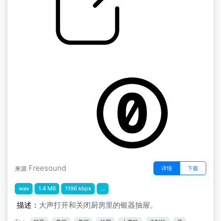
打开和关上抽屉
by parkersenk
Freesound
详情
下载
来源
wav
1.4 MB
1196 kbps
...
描述：
大声打开和关闭厨房里的银器抽屉。