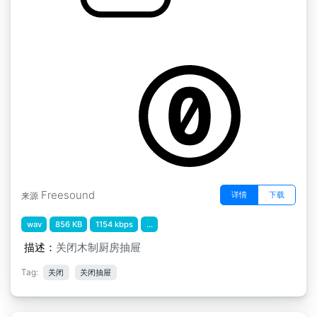
by rpew1
抽屉关闭
Freesound
详情
下载
来源
wav
856 KB
1154 kbps
...
描述：
关闭木制厨房抽屉
Tag:
关闭
关闭抽屉