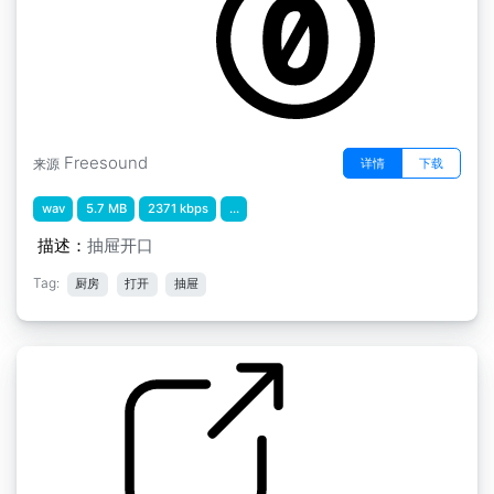
Freesound
详情
下载
来源
wav
5.7 MB
2371 kbps
...
描述：
抽屉开口
Tag:
厨房
打开
抽屉