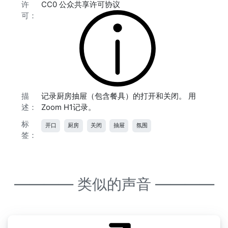
许
CC0 公众共享许可协议
可：
描
记录厨房抽屉（包含餐具）的打开和关闭。 用
述：
Zoom H1记录。
标
开口
厨房
关闭
抽屉
氛围
签：
———— 类似的声音 ————