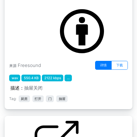
厨房的声音 " 抽屉关闭
by SRuelas
Freesound
详情
下载
来源
wav
550.4 KB
2122 kbps
...
描述：
抽屉关闭
Tag:
厨房
打开
门
抽屉