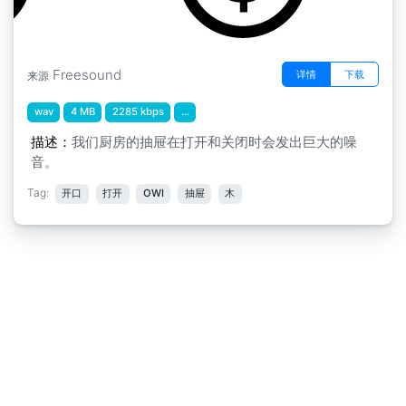
Freesound
详情
下载
来源
wav
4 MB
2285 kbps
...
描述：
我们厨房的抽屉在打开和关闭时会发出巨大的噪
音。
Tag:
开口
打开
OWI
抽屉
木
免责声明
|
隐私申明
|
意见反馈
Copyright © 2018-2026
淘声网
All Rights Reserved
粤
ICP备19017839号-2