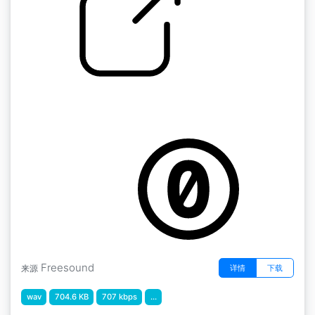
打开和关闭厨房的抽屉
by jakobhandersen
Freesound
详情
下载
来源
wav
704.6 KB
707 kbps
...