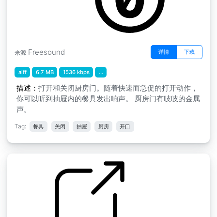
Freesound
详情
下载
来源
aiff
6.7 MB
1536 kbps
...
描述：
打开和关闭厨房门。随着快速而急促的打开动作，
你可以听到抽屉内的餐具发出响声。 厨房门有吱吱的金属
声。
Tag:
餐具
关闭
抽屉
厨房
开口