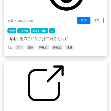
Freesound
详情
下载
来源
wav
1.4 MB
1453 kbps
...
描述：
用刀子和叉子打开厨房的抽屉
Tag:
关闭
厨房
开放式
开放式
抽屉