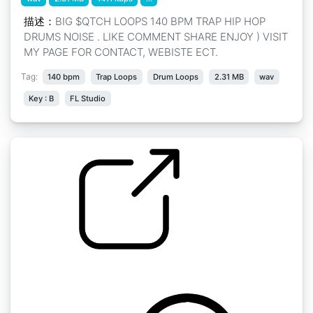
描述：
BIG $QTCH LOOPS 140 BPM TRAP HIP HOP
DRUMS NOISE . LIKE COMMENT SHARE ENJOY ) VISIT
MY PAGE FOR CONTACT, WEBISTE ECT.
Tag:
140 bpm
Trap Loops
Drum Loops
2.31 MB
wav
Key : B
FL Studio
CMK Hard Drum Full 140bpm
by CallMeKing