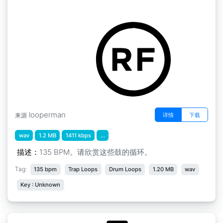
陷阱拍手
by younggreek
looperman
详情
下载
来源
wav
1.2 MB
1411 kbps
...
描述：
135 BPM。请欣赏这些鼓的循环。
Tag:
135 bpm
Trap Loops
Drum Loops
1.20 MB
wav
Key : Unknown