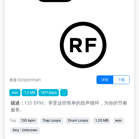
陷阱踢
by younggreek
looperman
详情
下载
来源
wav
1.2 MB
1411 kbps
...
描述：
135 BPM。享受这些简单的鼓声循环，为你的节奏
服务。
Tag:
135 bpm
Trap Loops
Drum Loops
1.20 MB
wav
Key : Unknown