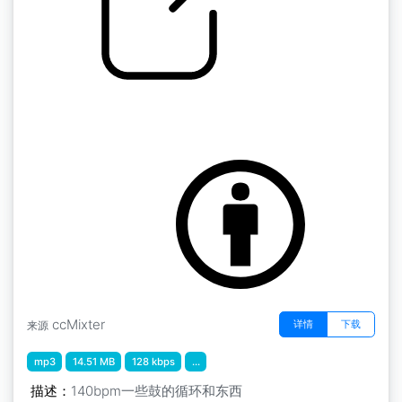
Novations发射台的声音
by Andrew Wainwright
ccMixter
详情
下载
来源
mp3
14.51 MB
128 kbps
...
描述：
140bpm一些鼓的循环和东西