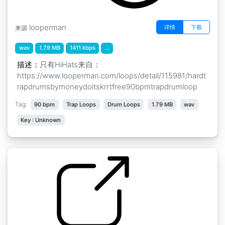
looperman
详情
下载
来源
wav
1.79 MB
1411 kbps
...
描述：
只有HiHats来自：
https://www.looperman.com/loops/detail/115981/hardt
rapdrumsbymoneydoitskrrtfree90bpmtrapdrumloop
Tag:
90 bpm
Trap Loops
Drum Loops
1.79 MB
wav
Key : Unknown