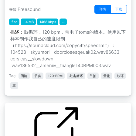
Freesound
详情
下载
来源
flac
1.4 MB
1468 kbps
...
描述：
鼓循环，120 bpm，带电子toms的版本。使用以下
样本制作我自己的速度限制
（https://soundcloud.com/copyc4t/speedlimit）：
104528__skyumori__doorclosesqeuak02.wav86633__
corsicas__slowdown
.wav136532__arseniiv__triangle140BPM003.wav
Tag:
回路
节奏
120-BPM
敲击循环
节拍
量化
鼓环
鼓