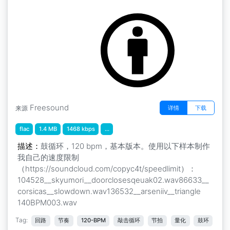
速度限制鼓循环 " 速度限制鼓循环基地
by copyc4t
Freesound
详情
下载
来源
flac
1.4 MB
1468 kbps
...
描述：
鼓循环，120 bpm，基本版本。使用以下样本制作
我自己的速度限制
（https://soundcloud.com/copyc4t/speedlimit）：
104528__skyumori__doorclosesqeuak02.wav86633__
corsicas__slowdown.wav136532__arseniiv__triangle
140BPM003.wav
Tag:
回路
节奏
120-BPM
敲击循环
节拍
量化
鼓环