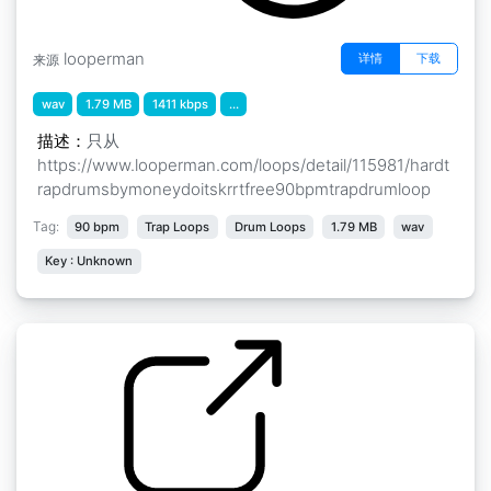
looperman
详情
下载
来源
wav
1.79 MB
1411 kbps
...
描述：
只从
https://www.looperman.com/loops/detail/115981/hardt
rapdrumsbymoneydoitskrrtfree90bpmtrapdrumloop
Tag:
90 bpm
Trap Loops
Drum Loops
1.79 MB
wav
Key : Unknown