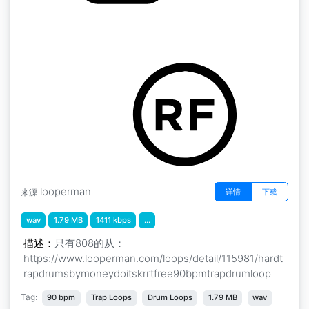
硬陷阱鼓 808s
by moneydoitskrrt
looperman
详情
下载
来源
wav
1.79 MB
1411 kbps
...
描述：
只有808的从：
https://www.looperman.com/loops/detail/115981/hardt
rapdrumsbymoneydoitskrrtfree90bpmtrapdrumloop
Tag:
90 bpm
Trap Loops
Drum Loops
1.79 MB
wav