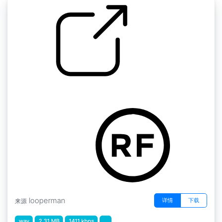
药品生命之鼓
by bigsqtch
looperman
详情
下载
来源
wav
2.31 MB
1411 kbps
...