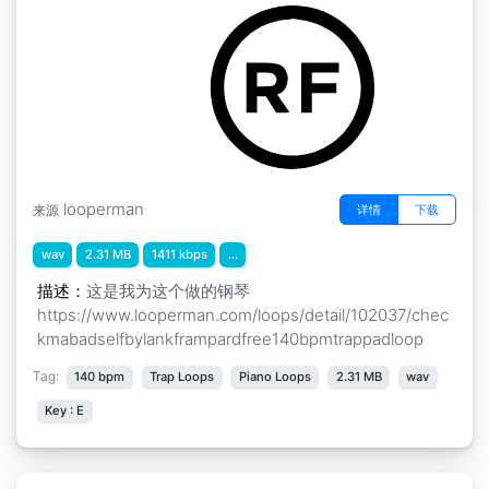
looperman
详情
下载
来源
wav
2.31 MB
1411 kbps
...
描述：
这是我为这个做的钢琴
https://www.looperman.com/loops/detail/102037/chec
kmabadselfbylankframpardfree140bpmtrappadloop
Tag:
140 bpm
Trap Loops
Piano Loops
2.31 MB
wav
Key : E