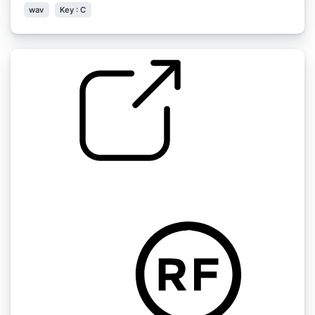
wav
Key : C
硬陷阱鼓 踢
by moneydoitskrrt