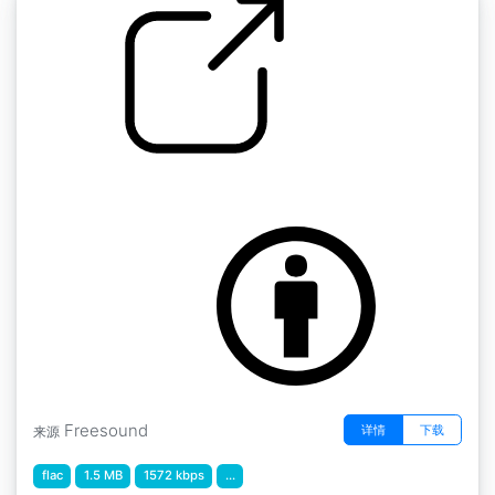
速度限制鼓的循环 " 速度限制鼓循环牛铃
by copyc4t
Freesound
详情
下载
来源
flac
1.5 MB
1572 kbps
...