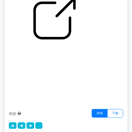
by �
�
�
详情
下载
来源
�
�
�
...