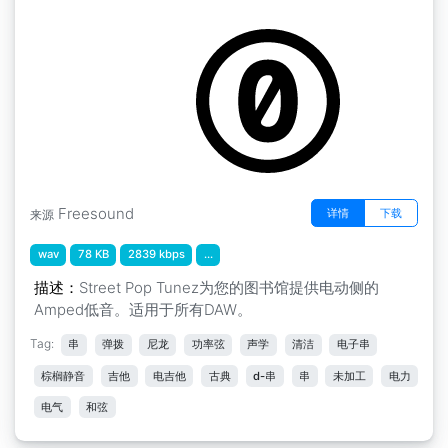
by Streetpoptunez
Freesound
详情
下载
来源
wav
78 KB
2839 kbps
...
描述：
Street Pop Tunez为您的图书馆提供电动侧的
Amped低音。适用于所有DAW。
Tag:
串
弹拨
尼龙
功率弦
声学
清洁
电子串
棕榈静音
吉他
电吉他
古典
d-串
串
未加工
电力
电气
和弦