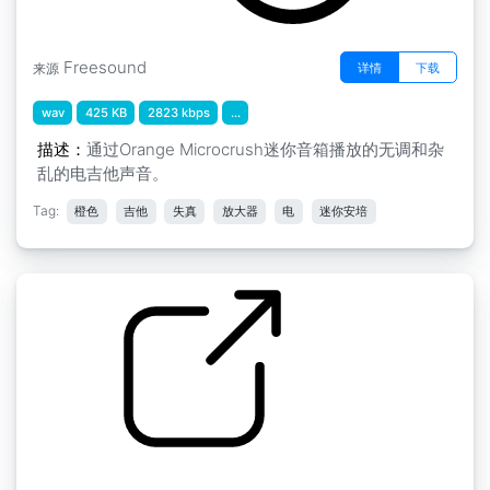
Freesound
详情
下载
来源
wav
425 KB
2823 kbps
...
描述：
通过Orange Microcrush迷你音箱播放的无调和杂
乱的电吉他声音。
Tag:
橙色
吉他
失真
放大器
电
迷你安培