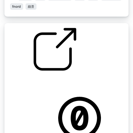
fnord
崩溃
橙色迷你放大器电源和弦 " 电吉他噪音
by stomachache