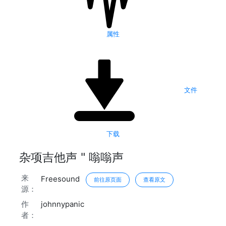
属性
文件
下载
杂项吉他声 " 嗡嗡声
来
Freesound
前往原页面
查看原文
源：
作
johnnypanic
者：