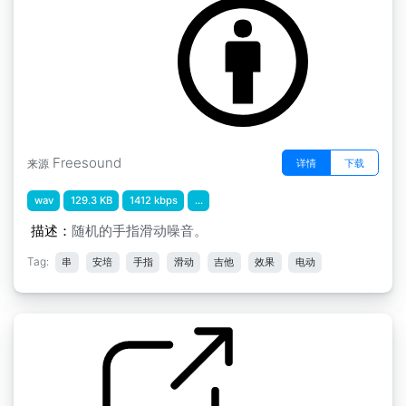
by johnnypanic
Freesound
详情
下载
来源
wav
129.3 KB
1412 kbps
...
描述：
随机的手指滑动噪音。
Tag:
串
安培
手指
滑动
吉他
效果
电动