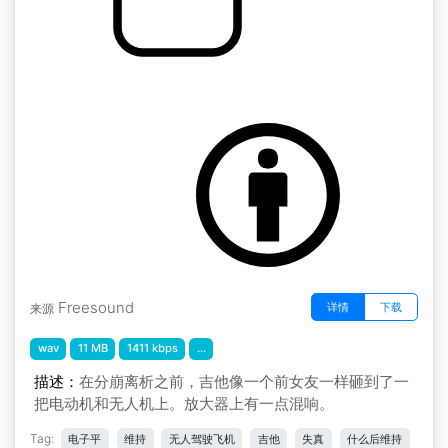
Eb失真吉他声
by parabolix
Freesound
详情
下载
来源
wav
11 MB
1411 kbps
...
描述：
在分崩离析之前，吉他像一个前女友一样砸到了一
把电动机和无人机上。放大器上有一点混响。
Tag:
电子平
维持
无人驾驶飞机
吉他
失真
什么后维持