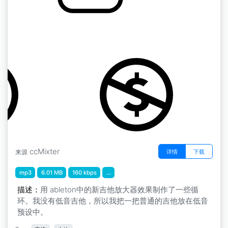
安培测试
by airtone
ccMixter
详情
下载
来源
mp3
6.01 MB
160 kbps
...
描述：
用 ableton中的新吉他放大器效果制作了一些循
环。我没有低音吉他，所以我把一把普通的吉他放在低音
预设中。