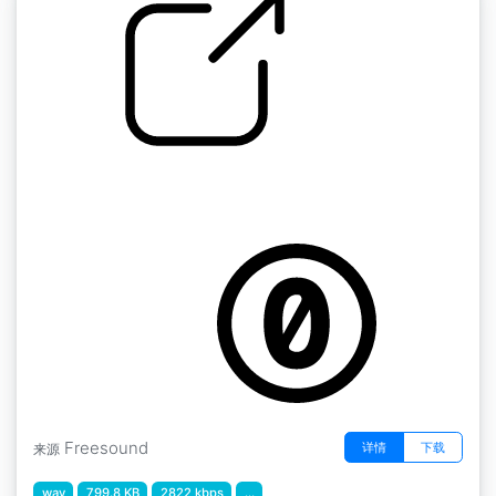
橙色迷你放大器电源和弦 " 电吉他噪音
by stomachache
Freesound
详情
下载
来源
wav
799.8 KB
2822 kbps
...