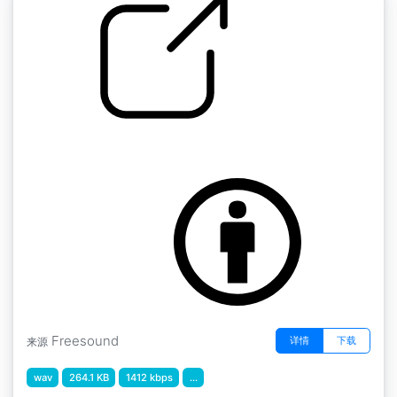
杂项吉他声 " 有延迟的噪音
by johnnypanic
Freesound
详情
下载
来源
wav
264.1 KB
1412 kbps
...