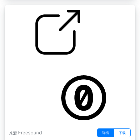
2011年 " Thierry Baumelle02
by univ_lyon3
Freesound
详情
下载
来源