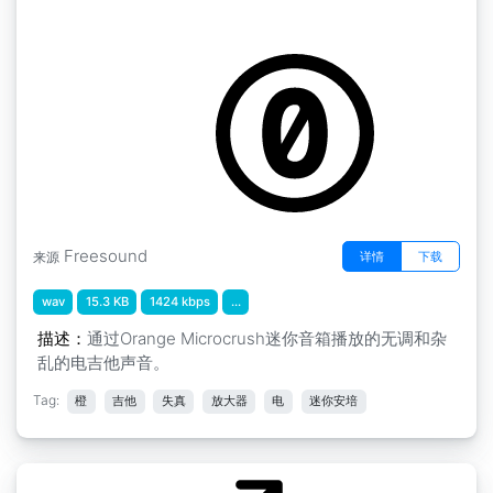
橙色迷你放大器电源和弦 " 电吉他噪音
by stomachache
Freesound
详情
下载
来源
wav
15.3 KB
1424 kbps
...
描述：
通过Orange Microcrush迷你音箱播放的无调和杂
乱的电吉他声音。
Tag:
橙
吉他
失真
放大器
电
迷你安培