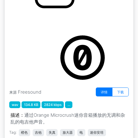
橙色迷你放大器电源和弦 " 电吉他噪音
by stomachache
Freesound
详情
下载
来源
wav
134.8 KB
2824 kbps
...
描述：
通过Orange Microcrush迷你音箱播放的无调和杂
乱的电吉他声音。
Tag:
橙色
吉他
失真
放大器
电
迷你安培