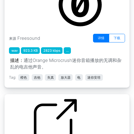
Freesound
详情
下载
来源
wav
923.3 KB
2823 kbps
...
描述：
通过Orange Microcrush迷你音箱播放的无调和杂
乱的电吉他声音。
Tag:
橙色
吉他
失真
放大器
电
迷你安培