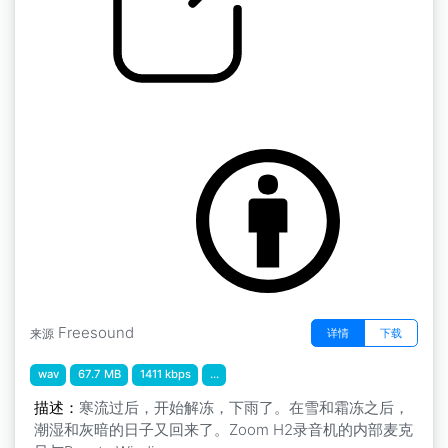
雨 " 雨
by inchadney
Freesound
详情
下载
来源
wav
67.7 MB
1411 kbps
...
描述：
寒流过后，开始解冻，下雨了。在雪和霜冻之后，
潮湿和灰暗的日子又回来了。Zoom H2录音机的内部麦克