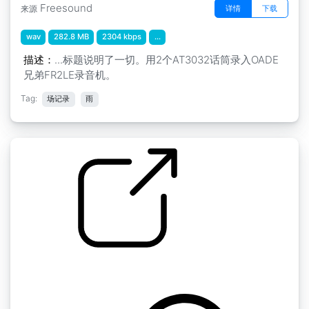
Freesound
详情
下载
来源
wav
282.8 MB
2304 kbps
...
描述：
...标题说明了一切。用2个AT3032话筒录入OADE
兄弟FR2LE录音机。
Tag:
场记录
雨
雨 " 雨
by inchadney