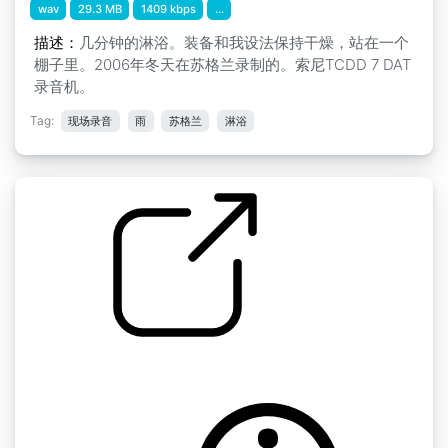
wav
29.3 MB
1409 kbps
...
描述：
几分钟的淋浴。装备和我设法保持干燥，站在一个
棚子里。2006年冬天在苏格兰录制的。索尼TCDD 7 DAT
录音机。
Tag:
现场录音
雨
苏格兰
淋浴
雨 " 雨
by inchadney