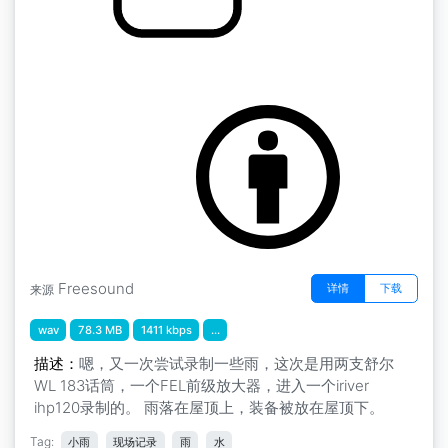
雨 " 雨
by inchadney
Freesound
详情
下载
来源
wav
78.3 MB
1411 kbps
...
描述：
嗯，又一次尝试录制一些雨，这次是用两支舒尔
WL 183话筒，一个FEL前级放大器，进入一个iriver
ihp120录制的。 雨落在屋顶上，装备被放在屋顶下。
Tag:
小雨
现场记录
雨
水