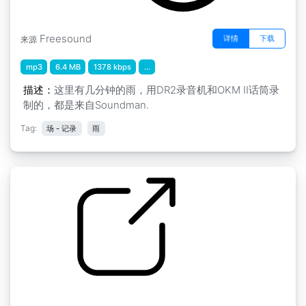
Freesound
详情
下载
来源
mp3
6.4 MB
1378 kbps
...
描述：
这里有几分钟的雨，用DR2录音机和OKM II话筒录
制的，都是来自Soundman.
Tag:
场 - 记录
雨
雨 " 雨