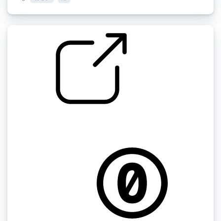
雨 " 雨
by contramundum