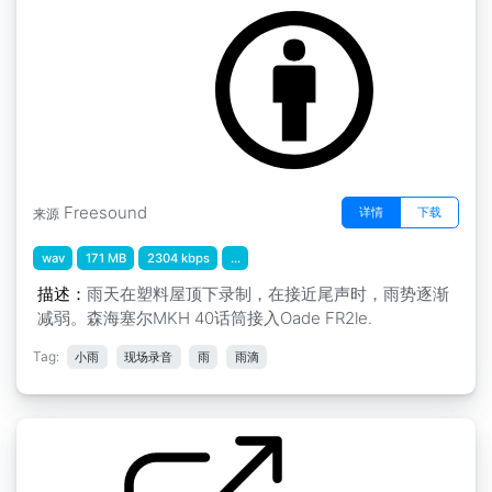
by inchadney
Freesound
详情
下载
来源
wav
171 MB
2304 kbps
...
描述：
雨天在塑料屋顶下录制，在接近尾声时，雨势逐渐
减弱。森海塞尔MKH 40话筒接入Oade FR2le.
Tag:
小雨
现场录音
雨
雨滴