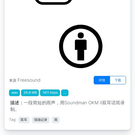
雨 " 雨
by inchadney
Freesound
详情
下载
来源
wav
29.9 MB
1411 kbps
...
描述：
一段简短的雨声，用Soundman OKM II双耳话筒录
制。
Tag:
双耳
现场记录
雨