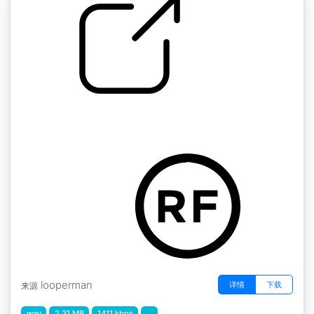
雨
by OwnTempoKEN
looperman
详情
下载
来源
wav
2.31 MB
1411 kbps
...