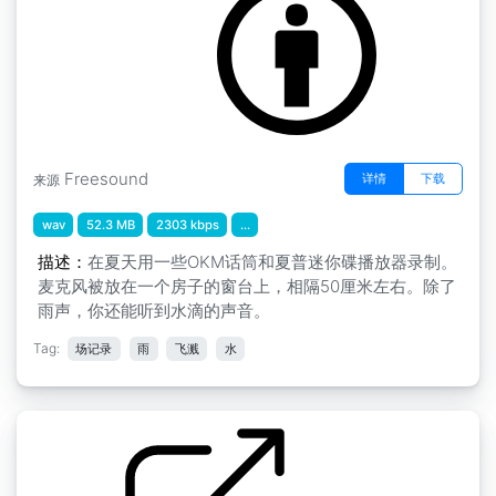
Freesound
详情
下载
来源
wav
52.3 MB
2303 kbps
...
描述：
在夏天用一些OKM话筒和夏普迷你碟播放器录制。
麦克风被放在一个房子的窗台上，相隔50厘米左右。除了
雨声，你还能听到水滴的声音。
Tag:
场记录
雨
飞溅
水