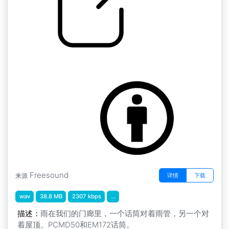
雨 " 雨
by inchadney
Freesound
详情
下载
来源
wav
38.8 MB
2307 kbps
...
描述：
雨在我们的门廊里，一个话筒对着雨管，另一个对
着屋顶。PCMD50和EM172话筒。