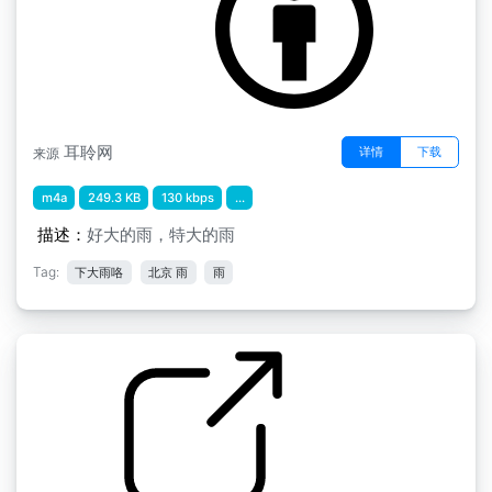
耳聆网
详情
下载
来源
m4a
249.3 KB
130 kbps
...
描述：
好大的雨，特大的雨
Tag:
下大雨咯
北京 雨
雨