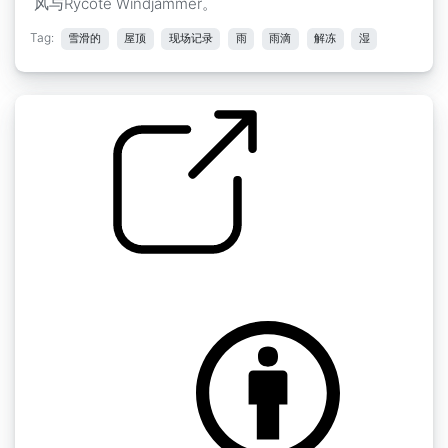
风与Rycote Windjammer。
Tag:
雪滑的
屋顶
现场记录
雨
雨滴
解冻
湿
雨 " 雨
by inchadney