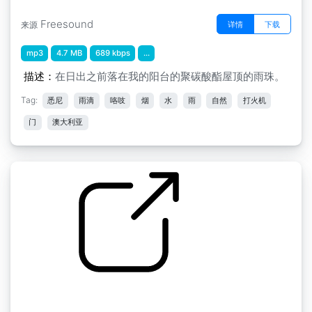
Freesound
详情
下载
来源
mp3
4.7 MB
689 kbps
...
描述：
在日出之前落在我的阳台的聚碳酸酯屋顶的雨珠。
Tag:
悉尼
雨滴
咯吱
烟
水
雨
自然
打火机
门
澳大利亚
雨 " 雨