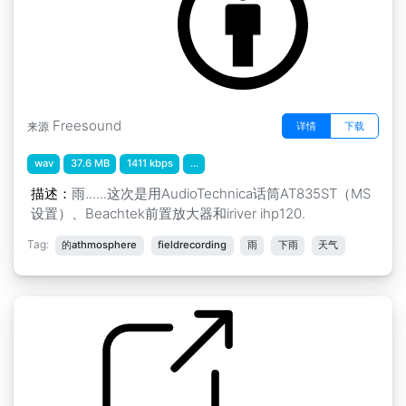
Freesound
详情
下载
来源
wav
37.6 MB
1411 kbps
...
描述：
雨......这次是用AudioTechnica话筒AT835ST（MS
设置）、Beachtek前置放大器和iriver ihp120.
Tag:
的athmosphere
fieldrecording
雨
下雨
天气