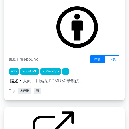
by inchadney
Freesound
详情
下载
来源
wav
268.4 MB
2304 kbps
...
描述：
大雨。用索尼PCMD50录制的。
Tag:
场记录
雨