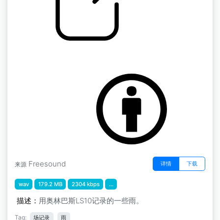
雨 " 雨
by inchadney
Freesound
详情
下载
来源
wav
179.2 MB
2304 kbps
...
描述：
用奥林巴斯LS10记录的一些雨。
Tag:
场记录
雨