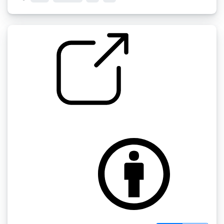
雨 " 雨
by inchadney