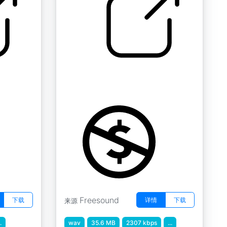
水 " 山流
by inchadney
Freesound
下载
详情
下载
来源
.
wav
35.6 MB
2307 kbps
...