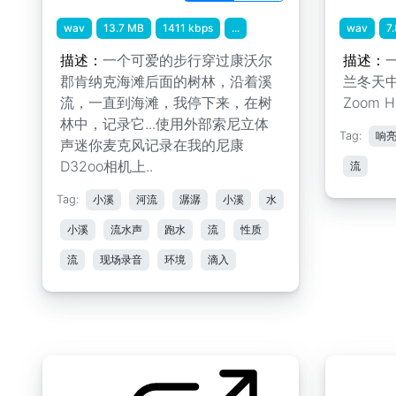
wav
13.7 MB
1411 kbps
...
wav
7
描述：
一个可爱的步行穿过康沃尔
描述：
郡肯纳克海滩后面的树林，沿着溪
兰冬天
流，一直到海滩，我停下来，在树
Zoom 
林中，记录它...使用外部索尼立体
Tag:
响
声迷你麦克风记录在我的尼康
D32oo相机上..
流
Tag:
小溪
河流
潺潺
小溪
水
小溪
流水声
跑水
流
性质
流
现场录音
环境
滴入