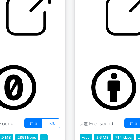
g Brook 01
水 " 20060915.雨
day
by dobroide
esound
Freesound
详情
下载
详情
来源
.9 MB
2851 kbps
...
wav
2.6 MB
714 kbps
..