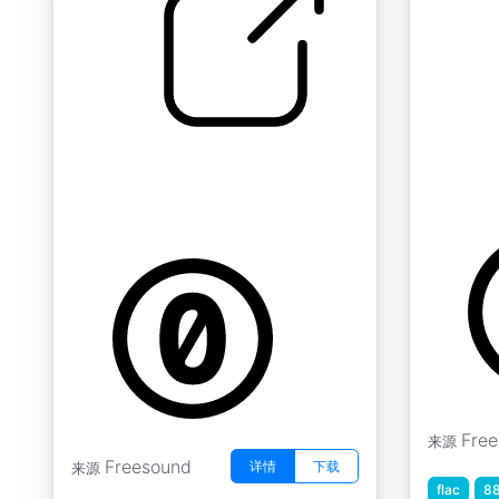
老式石灰窑 " 老式石灰窑的排
Babblin
水系统漏水
by Worlds
by borralbi
Fre
来源
Freesound
详情
下载
来源
flac
88