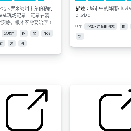
在北卡罗来纳州卡尔伯勒的
描述：
城市中的降雨/lluvia 
 Creek现场记录。记录在清
ciudad
常安静。根本不需要治疗！
Tag:
环境 - 声音的研究
雨
流水声
跑
水
小溪
水
质
流
河