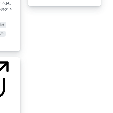
7麦克风。
一块岩石
音
纯粹
记录