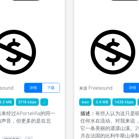
ña流 " Tameiga流
自然 " 布鲁克20秒
tic
by acclivity
esound
Freesound
详情
下载
详情
来源
3.3 MB
2118 kbps
...
wav
3.4 MB
1426 kbps
来经过APorteliña的同一
描述：
有些人认为这只是
的声音，但更多的是在北
任何水在流动。对我来说
它一条美丽的潺潺山溪。20
月在法国的比利牛斯山录