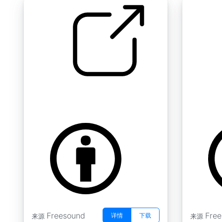
潺潺溪流
水 " 大
by taylordonj
by Fractal
Freesound
Fre
详情
下载
来源
来源