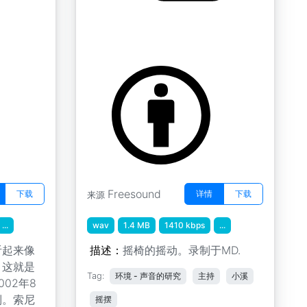
摇椅
by LS
Freesound
下载
详情
下载
来源
...
wav
1.4 MB
1410 kbps
...
听起来像
描述：
摇椅的摇动。录制于MD.
，这就是
Tag:
环境 - 声音的研究
主持
小溪
02年8
制。索尼
摇摆