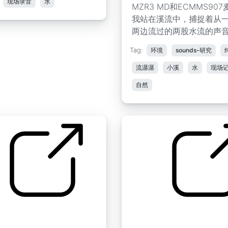
现场录音
水
MZR3 MD和ECMMS90
我站在溪流中，捕捉着从
两边流过的两股水流的声
Tag:
环境
sounds-研究
流潺潺
小溪
水
现场
自然
Porlande
流 " 流3