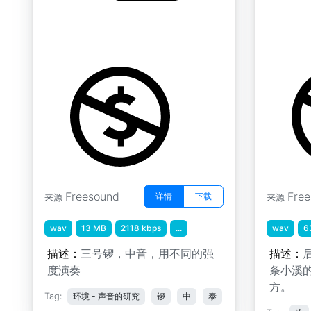
THA I GON G3
Porteli
by loofa
by Sounda
Freesound
Fre
详情
下载
来源
来源
wav
13 MB
2118 kbps
...
wav
6
描述：
三号锣，中音，用不同的强
描述：
后
度演奏
条小溪
方。
Tag:
环境 - 声音的研究
锣
中
泰