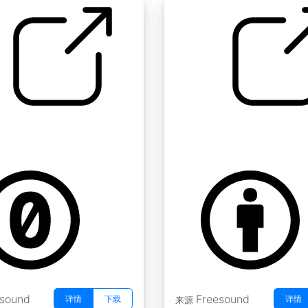
声流
水 " 小溪
Studios
by marco_luzi
esound
Freesound
详情
下载
详情
来源