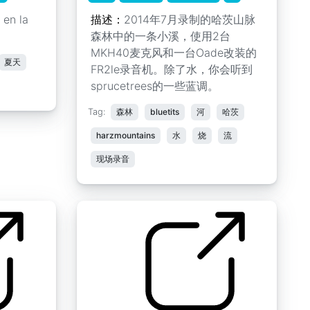
en la
描述：
2014年7月录制的哈茨山脉
森林中的一条小溪，使用2台
MKH40麦克风和一台Oade改装的
夏天
FR2le录音机。除了水，你会听到
sprucetrees的一些蓝调。
Tag:
森林
bluetits
河
哈茨
harzmountains
水
烧
流
现场录音