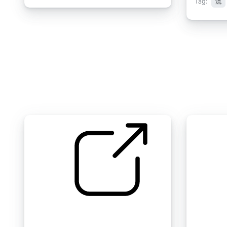
Tag:
流
1003 循环流动2
自来水 " 