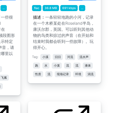
...
flac
36.8 MB
691 kbps
...
了一些很
描述：
一条轻轻地跑的小河，记录
和
在一个木桥某处在Roseland半岛，
音在
康沃尔郡，英国。可以听到其他动
20频段图形
物的鸟类和掠过的声音（在开始和
显示特定
结束时我都会听到一些故障）。玩
声音，请
得开心。
在哪里以
Tag:
小溪
汩汩
河流
流水声
。
跑
水
小溪
流
流
液体
性质
流
现场记录
环境
涓流
飞溅
松