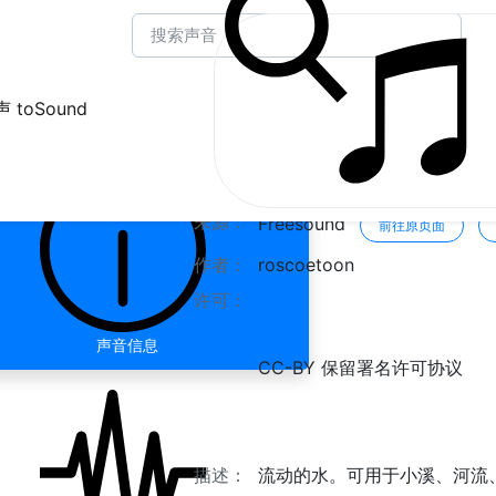
 toSound
水 " 喷泉1
来源：
Freesound
前往原页面
作者：
roscoetoon
许可：
声音信息
CC-BY 保留署名许可协议
描述：
流动的水。可用于小溪、河流