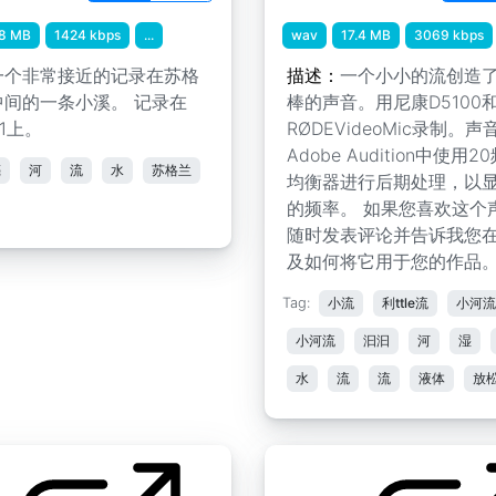
.8 MB
1424 kbps
...
wav
17.4 MB
3069 kbps
一个非常接近的记录在苏格
描述：
一个小小的流创造
中间的一条小溪。 记录在
棒的声音。用尼康D5100
H1上。
RØDEVideoMic录制。声
Adobe Audition中使用
亮
河
流
水
苏格兰
均衡器进行后期处理，以
的频率。 如果您喜欢这个
随时发表评论并告诉我您
及如何将它用于您的作品
Tag:
小流
利ttle流
小河流
小河流
汩汩
河
湿
水
流
流
液体
放