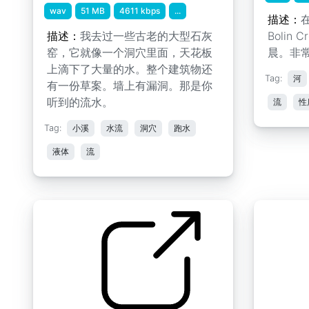
wav
51 MB
4611 kbps
...
描述：
描述：
我去过一些古老的大型石灰
Bolin
窑，它就像一个洞穴里面，天花板
晨。非
上滴下了大量的水。整个建筑物还
Tag:
河
有一份草案。墙上有漏洞。那是你
听到的流水。
流
性
Tag:
小溪
水流
洞穴
跑水
液体
流