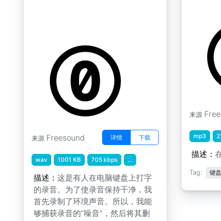
AGUILLON Anastasia 2018
by visuala
年 2019年钥匙串
by univ_lyon3
Fre
来源
mp3
2
Freesound
详情
下载
来源
描述：
wav
1001 KB
705 kbps
...
Tag:
键
描述：
这是有人在电脑键盘上打字
的录音。为了使录音保持干净，我
首先录制了环境声音。所以，我能
够捕获录音的“噪音”，然后将其删