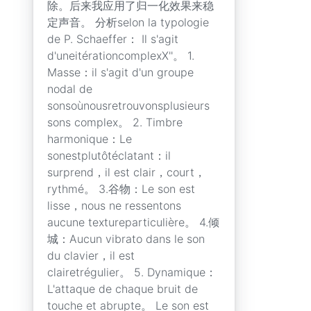
除。后来我应用了归一化效果来稳
定声音。 分析selon la typologie
de P. Schaeffer： Il s'agit
d'uneitérationcomplexX''。 1.
Masse：il s'agit d'un groupe
nodal de
sonsoùnousretrouvonsplusieurs
sons complex。 2. Timbre
harmonique：Le
sonestplutôtéclatant：il
surprend，il est clair，court，
rythmé。 3.谷物：Le son est
lisse，nous ne ressentons
aucune textureparticulière。 4.倾
城：Aucun vibrato dans le son
du clavier，il est
clairetrégulier。 5. Dynamique：
L'attaque de chaque bruit de
touche et abrupte。 Le son est