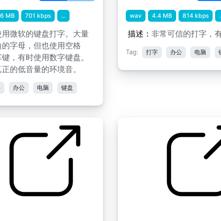
.6 MB
701 kbps
...
wav
4.4 MB
814 kbps
.
使用微软的键盘打字。大量
描述：
非常可信的打字，
边的字母，但也使用空格
Tag:
打字
办公
电脑
车键，有时使用数字键盘。
真正的低音量的环境音。
字
办公
电脑
键盘
的击键
打字