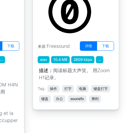
Freesound
下载
详情
下载
来源
...
wav
10.4 MB
2809 kbps
...
描述：
阅读标题大声笑。 用Zoom
H1记录。
OOM H4N
Tag:
操作
打字
电脑
键盘打字
使用
。
键盘
办公
soundfx
弗利
g et la
occupper