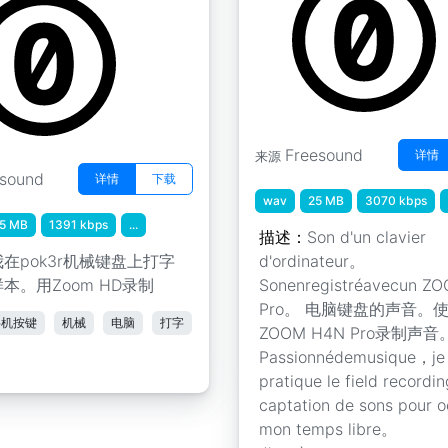
Freesound
详情
来源
esound
详情
下载
wav
25 MB
3070 kbps
.5 MB
1391 kbps
...
描述：
Son d'un clavier
我在pok3r机械键盘上打字
d'ordinateur。
本。用Zoom HD录制
Sonenregistréavecun Z
Pro。 电脑键盘的声音。
字机按键
机械
电脑
打字
ZOOM H4N Pro录制声音
Passionnédemusique，je
pratique le field recordin
captation de sons pour 
mon temps libre。