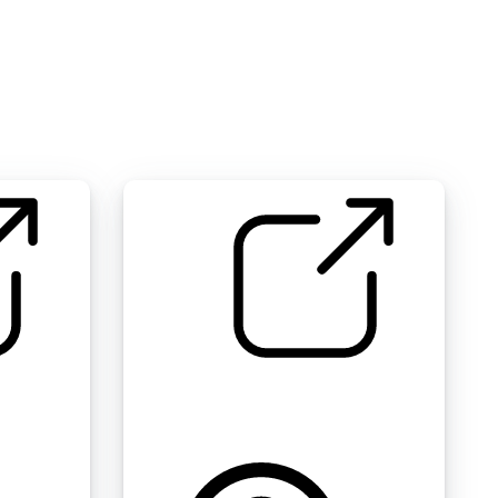
办公室声音 " 键盘打字2
by giddster