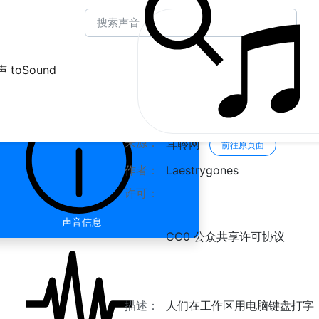
 toSound
工作区电脑键盘打字
来源：
耳聆网
前往原页面
作者：
Laestrygones
许可：
声音信息
CC0 公众共享许可协议
描述：
人们在工作区用电脑键盘打字