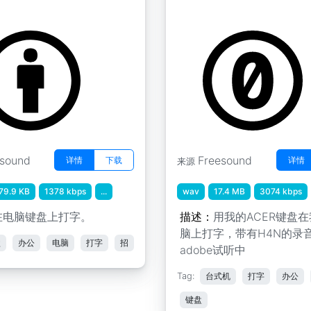
sylum
by Rodzuz
esound
Freesound
详情
下载
详情
来源
79.9 KB
1378 kbps
...
wav
17.4 MB
3074 kbps
在电脑键盘上打字。
描述：
用我的ACER键盘
脑上打字，带有H4N的录
盘
办公
电脑
打字
招
adobe试听中
Tag:
台式机
打字
办公
键盘