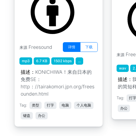
Freesound
详情
下载
来源
Fre
来源
mp3
6.7 KB
1502 kbps
...
wav
2
描述：
KONICHIWA！来自日本的
免费SE：
描述：
http：//tairakomori.jpn.org/frees
的简短样
ounden.html
Tag:
打
Tag:
类型
打字
电脑
个人电脑
办公
键盘
办公