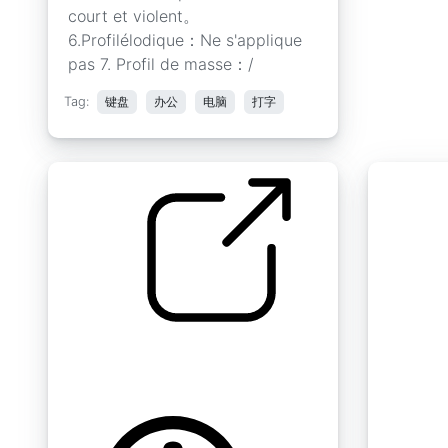
court et violent。
6.Profilélodique：Ne s'applique
pas 7. Profil de masse：/
Tag:
键盘
办公
电脑
打字
电动 " 按下回车键
随机应变 "
Blue Swi
by Taira Komori
by jamesl