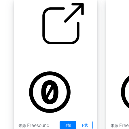
办公室声音 " 键盘打字
打字
by paulocorona
by DSPena
Freesound
Fre
详情
下载
来源
来源