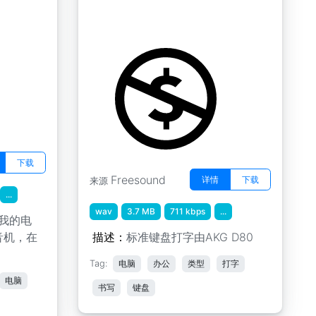
声音 " 00428 键盘书写 1
by Robinhood76
下载
Freesound
详情
下载
来源
...
wav
3.7 MB
711 kbps
...
在我的电
音机，在
描述：
标准键盘打字由AKG D80
Tag:
电脑
办公
类型
打字
电脑
书写
键盘