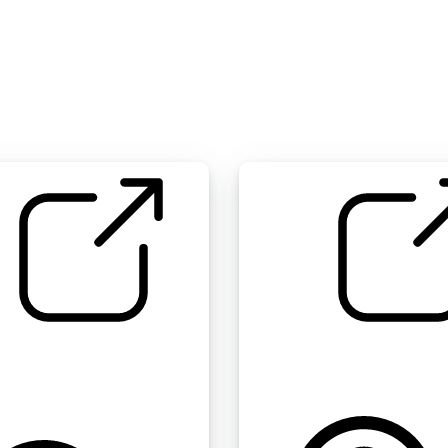
 打字 ( Cherry MX
办公室 " 键盘
tches )
by SamuelGremaud
ovescode