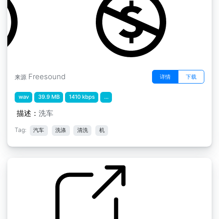
Freesound
详情
下载
来源
wav
39.9 MB
1410 kbps
...
描述：
洗车
Tag:
汽车
洗涤
清洗
机