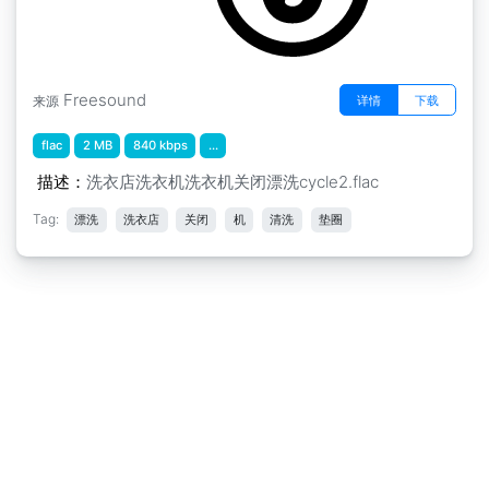
Freesound
详情
下载
来源
flac
2 MB
840 kbps
...
描述：
洗衣店洗衣机洗衣机关闭漂洗cycle2.flac
Tag:
漂洗
洗衣店
关闭
机
清洗
垫圈
免责声明
|
隐私申明
|
意见反馈
Copyright © 2018-2026
淘声网
All Rights Reserved
粤
ICP备19017839号-2