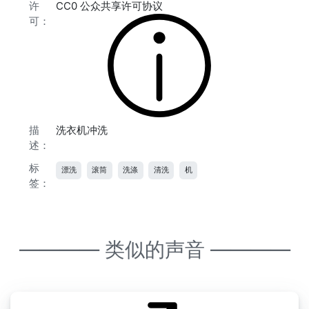
许
CC0 公众共享许可协议
可：
描
洗衣机冲洗
述：
标
漂洗
滚筒
洗涤
清洗
机
签：
———— 类似的声音 ————