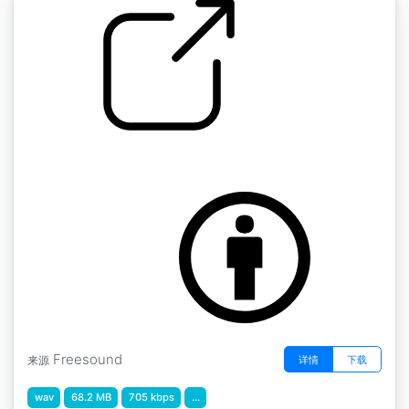
水、浴室和类似的东西 " 洗衣机
by ondrosik
Freesound
详情
下载
来源
wav
68.2 MB
705 kbps
...