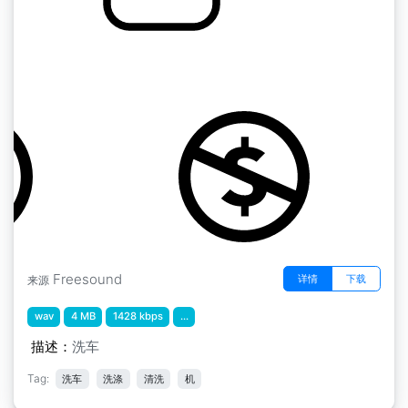
洗车" biltvätt
by mediagruppen
Freesound
详情
下载
来源
wav
4 MB
1428 kbps
...
描述：
洗车
Tag:
洗车
洗涤
清洗
机