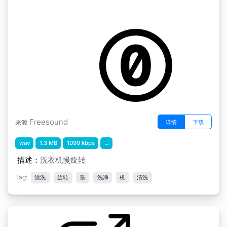
洗衣机 " 洗衣机慢速旋转
by afnan808
Freesound
详情
下载
来源
wav
1.3 MB
1090 kbps
...
描述：
洗衣机慢旋转
Tag:
漂洗
旋转
鼓
洗净
机
清洗