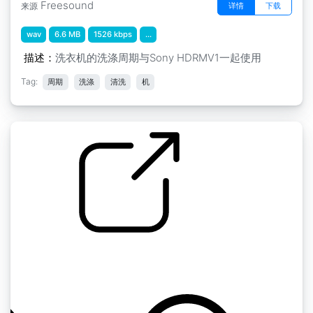
Freesound
详情
下载
来源
wav
6.6 MB
1526 kbps
...
描述：
洗衣机的洗涤周期与Sony HDRMV1一起使用
Tag:
周期
洗涤
清洗
机
洗车场" biltvätt 2
by mediagruppen