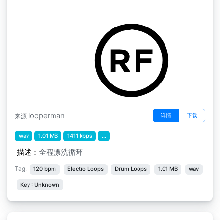
洗涤捶打
by Planetjazzbass
looperman
详情
下载
来源
wav
1.01 MB
1411 kbps
...
描述：
全程漂洗循环
Tag:
120 bpm
Electro Loops
Drum Loops
1.01 MB
wav
Key : Unknown