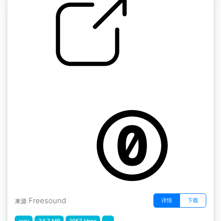
洗衣机 " 洗衣机洗涤、中度脱水、漂洗、快速脱
水
by afnan808
Freesound
详情
下载
来源
wav
24.7 MB
1057 kbps
...