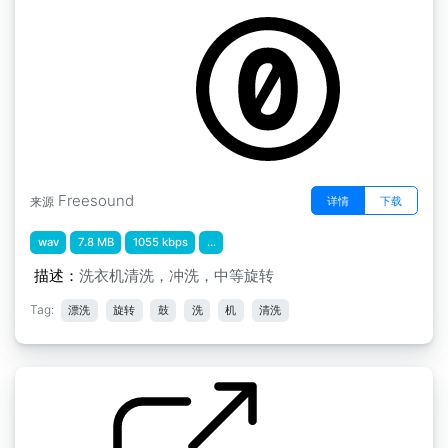
by afnan808
Freesound
详情
下载
来源
wav
7.8 MB
1055 kbps
...
描述：
洗衣机清洗，冲洗，中等旋转
Tag:
漂洗
旋转
鼓
洗
机
清洗