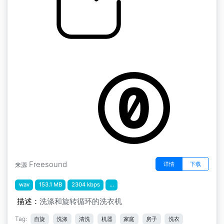
家用 " 洗衣机清洗和脱水96000
by Sonicquinn
Freesound
详情
下载
来源
wav
153.1 MB
2304 kbps
...
描述：
洗涤和旋转循环的洗衣机
Tag:
自旋
洗涤
清洗
机器
家庭
房子
洗衣