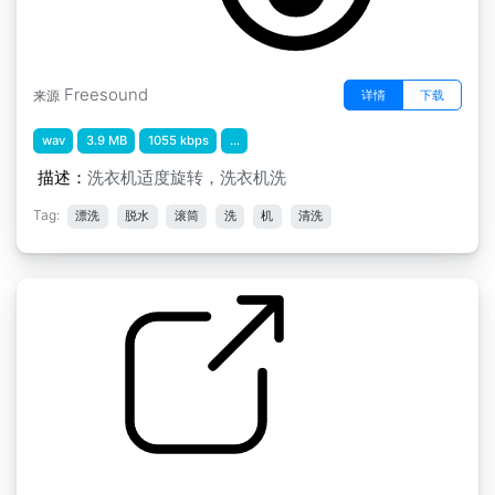
Freesound
详情
下载
来源
wav
3.9 MB
1055 kbps
...
描述：
洗衣机适度旋转，洗衣机洗
Tag:
漂洗
脱水
滚筒
洗
机
清洗