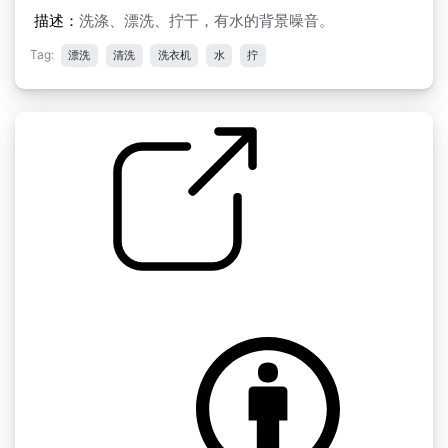
描述：
洗涤、漂洗、拧干，有水的背景噪音。
Tag:
漂洗
清洗
洗衣机
水
拧
by Kalou
家居记录 " 洗衣机