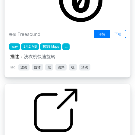
Freesound
详情
下载
来源
wav
24.2 MB
1059 kbps
...
描述：
洗衣机快速旋转
Tag:
漂洗
旋转
鼓
洗净
机
清洗