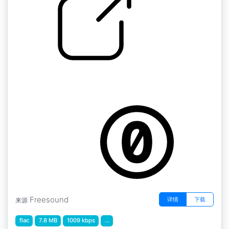
by kyles
自助洗衣店 " 自助洗衣店的洗衣机 关闭漂洗循环
1
Freesound
详情
下载
来源
flac
7.8 MB
1009 kbps
...