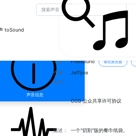
 toSound
我的记录 " 餐巾纸袋
来源：
Freesound
前往原页面
作者：
Jeffijoe
许可：
声音信息
CC0 公众共享许可协议
描述：
一个"切割"版的餐巾纸袋。