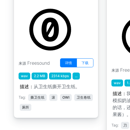
音 自制
by ruthdt98
by buzzat
Freesound
详情
下载
来源
Fre
来源
wav
2.2 MB
2314 kbps
...
wav
1
描述：
从卫生纸撕开卫生纸。
描述：
Tag:
撕卫生纸
滚
OWI
卫生卷纸
模拟奶
的话，
厕所
果酱）
Tag:
刀