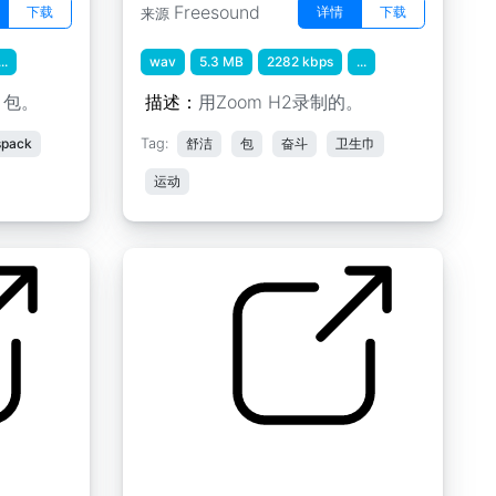
Freesound
下载
详情
下载
来源
...
wav
5.3 MB
2282 kbps
...
巾包。
描述：
用Zoom H2录制的。
spack
Tag:
舒洁
包
奋斗
卫生巾
运动
牙科卫生 " 漱口 1