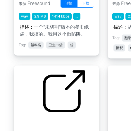
Freesound
Fre
详情
下载
来源
来源
wav
2.9 MB
1414 kbps
...
wav
2
描述：
一个"未切割"版本的餐巾纸
描述：
袋，我搞的。我用这个做陷阱。
Tag:
翻
Tag:
塑料袋
卫生巾袋
袋
撕裂
厕所卷纸
嗡嗡声 