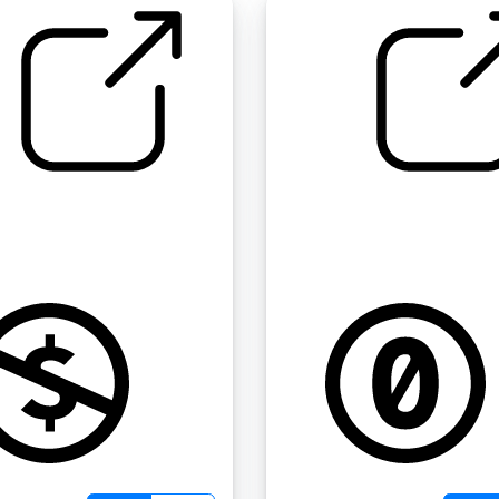
音 " 从饮水机里拉出
openingthings "
embalagemdelenco
NicoleKalamer
by amandasantos