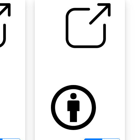
杂项：2008年10月的福来录
音 " 挣扎着的克雷纳克斯包
by jorge.garcia