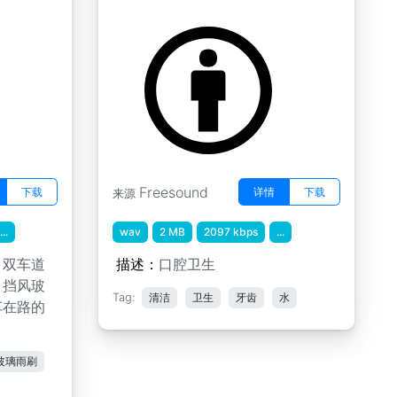
by gingersnap9900
Freesound
下载
详情
下载
来源
...
wav
2 MB
2097 kbps
...
，双车道
描述：
口腔卫生
，挡风玻
Tag:
清洁
卫生
牙齿
水
车在路的
玻璃雨刷