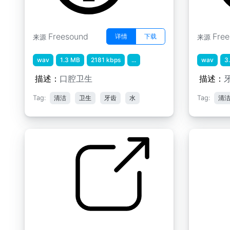
Freesound
Fre
详情
下载
来源
来源
wav
1.3 MB
2181 kbps
...
wav
3
描述：
口腔卫生
描述：
Tag:
清洁
卫生
牙齿
水
Tag:
清