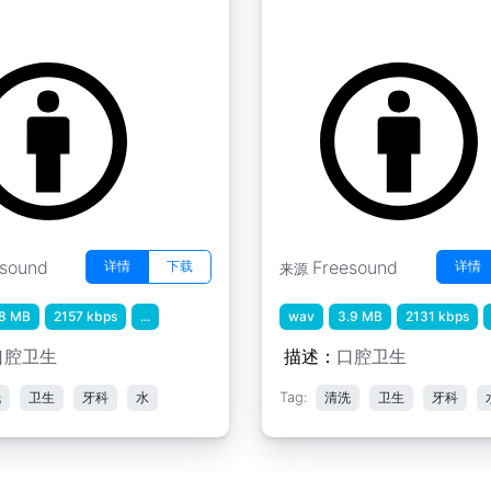
" 研磨
牙科卫生 " 漱口 2
snap9900
by gingersnap9900
esound
Freesound
详情
下载
详情
来源
.8 MB
2157 kbps
...
wav
3.9 MB
2131 kbps
口腔卫生
描述：
口腔卫生
洗
卫生
牙科
水
Tag:
清洗
卫生
牙科