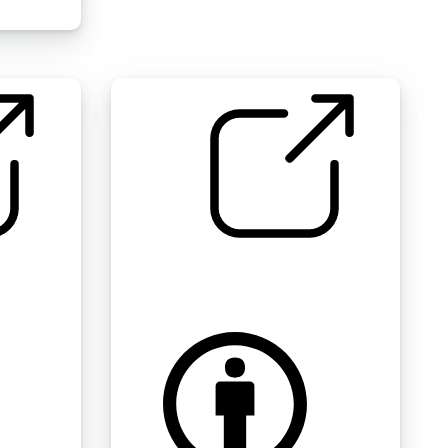
牙科卫生 " 口腔崛起
by gingersnap9900