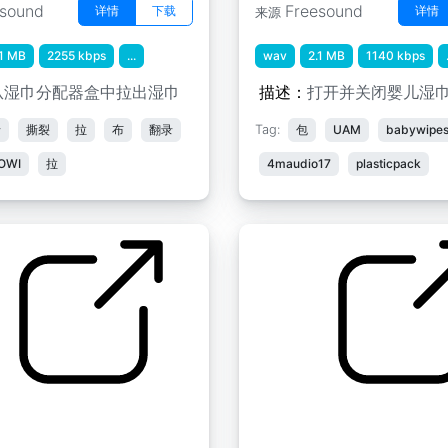
esound
Freesound
详情
下载
详情
来源
.1 MB
2255 kbps
...
wav
2.1 MB
1140 kbps
从湿巾分配器盒中拉出湿巾
描述：
打开并关闭婴儿湿
录
撕裂
拉
布
翻录
Tag:
包
UAM
babywipe
OWI
拉
4maudio17
plasticpack
" 用刀刮烤面包巾的声
理发店FX " 挡风玻璃刮水器