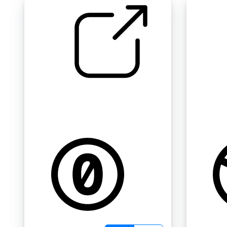
我的录音 " 餐巾纸袋
妮可的声
gammel1
湿纸巾
by Jeffijoe
by 150118