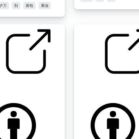
铲刀
刮
面包
黄油
" 开水
牙科卫生 " 刷牙
snap9900
by gingersnap9900