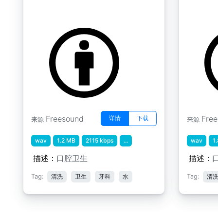
牙科卫生 " 吸气和呼气
牙科卫生 
by gingersnap9900
by ginger
Freesound
Fre
详情
下载
来源
来源
wav
1.2 MB
2115 kbps
...
wav
1
描述：
口腔卫生
描述：
Tag:
清洗
卫生
牙科
水
Tag:
清