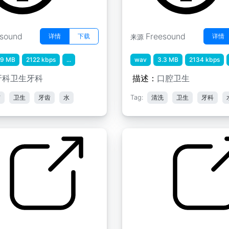
esound
Freesound
详情
下载
详情
来源
.9 MB
2122 kbps
...
wav
3.3 MB
2134 kbps
牙科卫生牙科
描述：
口腔卫生
洁
卫生
牙齿
水
Tag:
清洗
卫生
牙科