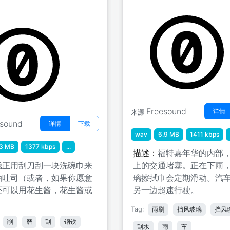
的
by lyndseymel
sea
Freesound
详情
来源
esound
详情
下载
wav
6.9 MB
1411 kbps
.3 MB
1377 kbps
...
描述：
福特嘉年华的内部
我正用刮刀刮一块洗碗巾来
上的交通堵塞。正在下雨
油吐司（或者，如果你愿意
璃擦拭巾会定期滑动。汽
还可以用花生酱，花生酱或
另一边超速行驶。
。
Tag:
雨刷
挡风玻璃
挡风
削
磨
刮
钢铁
刮水
雨
车