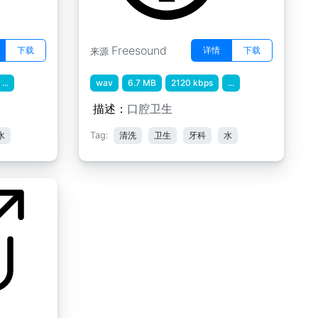
Freesound
下载
详情
下载
来源
...
wav
6.7 MB
2120 kbps
...
描述：
口腔卫生
水
Tag:
清洗
卫生
牙科
水