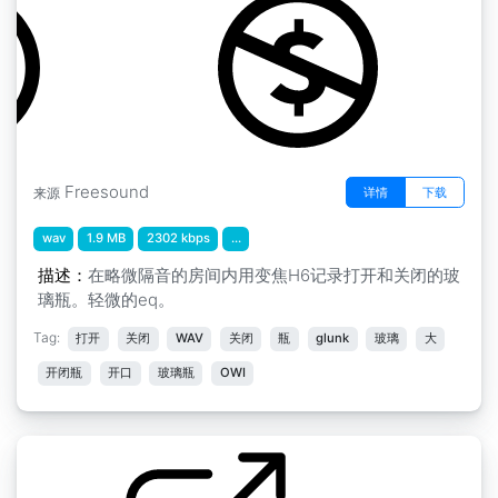
Freesound
详情
下载
来源
wav
1.9 MB
2302 kbps
...
描述：
在略微隔音的房间内用变焦H6记录打开和关闭的玻
璃瓶。轻微的eq。
Tag:
打开
关闭
WAV
关闭
瓶
glunk
玻璃
大
开闭瓶
开口
玻璃瓶
OWI