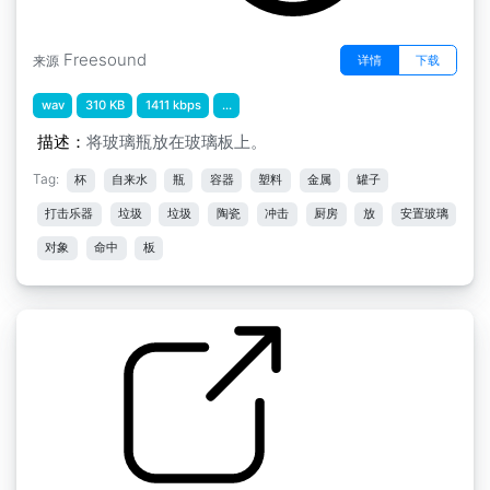
Freesound
详情
下载
来源
wav
310 KB
1411 kbps
...
描述：
将玻璃瓶放在玻璃板上。
Tag:
杯
自来水
瓶
容器
塑料
金属
罐子
打击乐器
垃圾
垃圾
陶瓷
冲击
厨房
放
安置玻璃
对象
命中
板