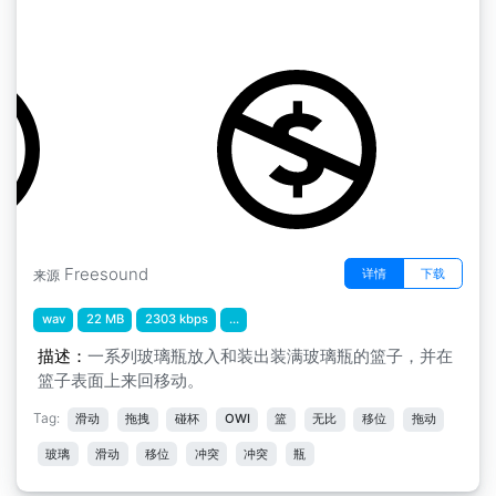
玻璃瓶在篮子里进进出出
by lostmaiden
Freesound
详情
下载
来源
wav
22 MB
2303 kbps
...
描述：
一系列玻璃瓶放入和装出装满玻璃瓶的篮子，并在
篮子表面上来回移动。
Tag:
滑动
拖拽
碰杯
OWI
篮
无比
移位
拖动
玻璃
滑动
移位
冲突
冲突
瓶