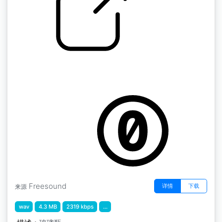
5.瓶子
by 13GPanska_Jirova_Tereza
Freesound
详情
下载
来源
wav
4.3 MB
2319 kbps
...