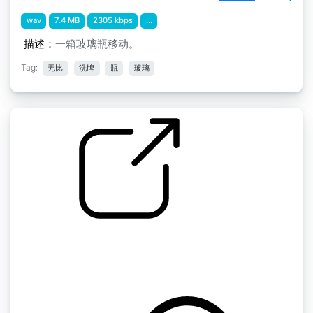
wav
7.4 MB
2305 kbps
...
描述：
一箱玻璃瓶移动。
Tag:
无比
洗牌
瓶
玻璃
Florentine Films SFX " Box Of Bottles Take
Out FF252
by martinimeniscus