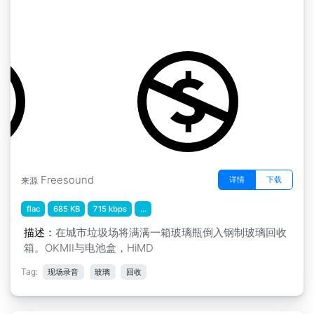
玻璃倾倒 OkmII
by ermine
Freesound
详情
下载
来源
flac
685 KB
715 kbps
...
描述：
在城市垃圾场将满满一箱玻璃瓶倒入钢制玻璃回收
箱。OKMII与电池盒，HiMD
Tag:
现场录音
玻璃
回收