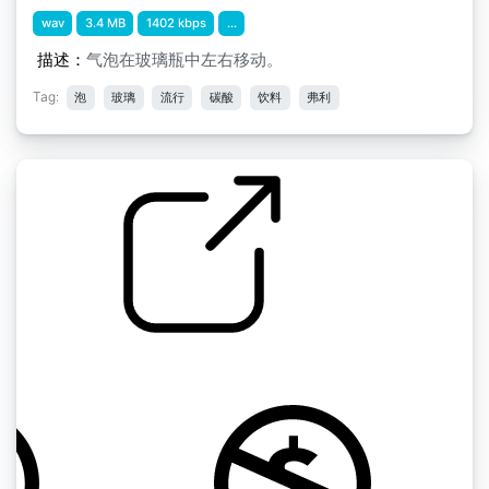
wav
3.4 MB
1402 kbps
...
描述：
气泡在玻璃瓶中左右移动。
Tag:
泡
玻璃
流行
碳酸
饮料
弗利
by kabit
罗马 " 水瓶