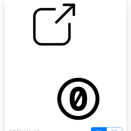
Florentine Films SFX " Box Of Bottles
Movement FF239
by martinimeniscus