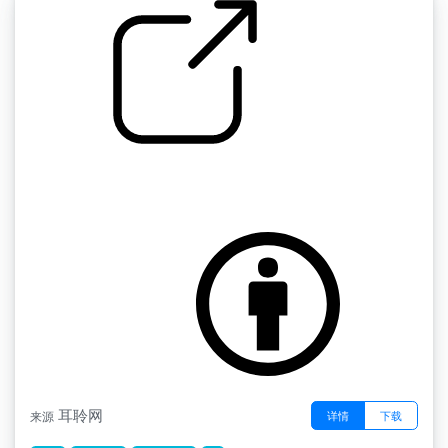
玻璃瓶破碎
by 岁月染过的梦
耳聆网
详情
下载
来源