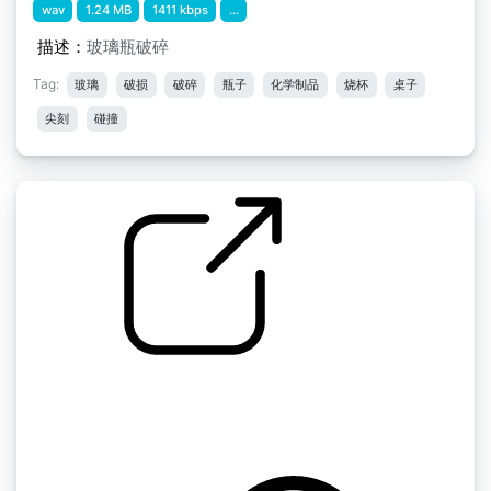
wav
1.24 MB
1411 kbps
...
描述：
玻璃瓶破碎
Tag:
玻璃
破损
破碎
瓶子
化学制品
烧杯
桌子
尖刻
碰撞
Florentine Films SFX " Box Of Bottles Take
Out FF258
by martinimeniscus