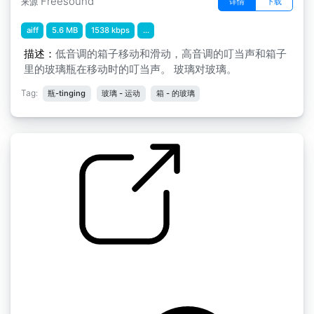
Freesound
详情
下载
来源
aiff
5.6 MB
1538 kbps
...
描述：
低音调的箱子移动和滑动，高音调的叮当声和箱子
里的玻璃瓶在移动时的叮当声。 玻璃对玻璃。
Tag:
瓶-tinging
玻璃 - 运动
箱 - 的玻璃
开瓶加闭瓶
by EskimoNeil