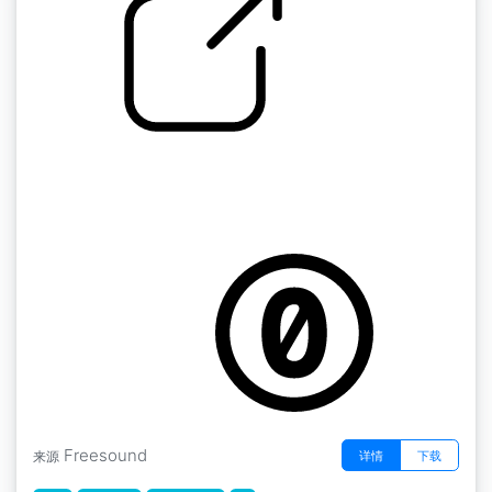
by kyles
乌干达 " 木制门，沉重的仿古城堡，打开关闭，
响亮的手柄和锁，解锁，锁闩，点击 +BG宿舍
激活
Freesound
详情
下载
来源