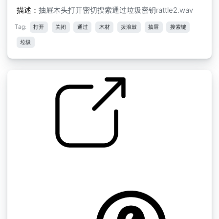
描述：
抽屉木头打开密切搜索通过垃圾密钥rattle2.wav
Tag:
打开
关闭
通过
木材
拨浪鼓
抽屉
搜索键
垃圾
by kyles
随机的 " 木门旧的或橱柜橱柜打开关闭的吱吱
声，抓住快速的房间的响声