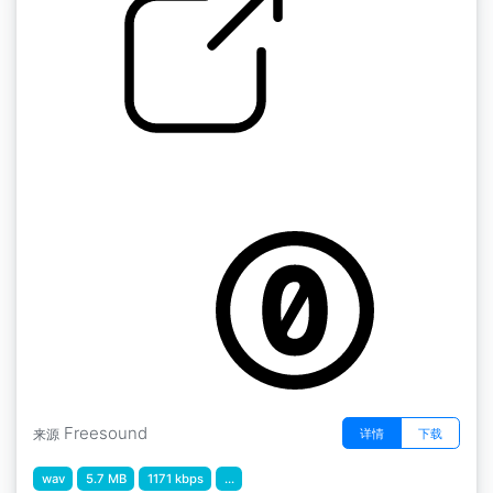
by kyles
随机的 " 抽屉木头打开关闭寻找钥匙的杂物 拨浪
鼓2
Freesound
详情
下载
来源
wav
5.7 MB
1171 kbps
...