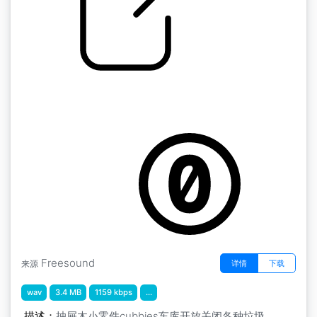
by kyles
随机 " 抽屉木制小零件隔间车库打开关闭各种杂
物的响声
Freesound
详情
下载
来源
wav
3.4 MB
1159 kbps
...
描述：
抽屉木小零件cubbies车库开放关闭各种垃圾