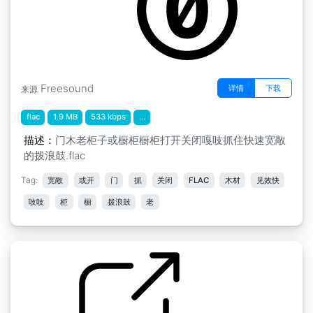
Freesound
详情
下载
来源
flac
1.9 MB
533 kbps
...
描述：
门木老柜子或橱柜橱柜打开关闭嘎吱抓住快速宽敞
的拨浪鼓.flac
Tag:
宽敞
或开
门
抓
关闭
FLAC
木材
见效快
吱吱
柜
橱
拨浪鼓
老