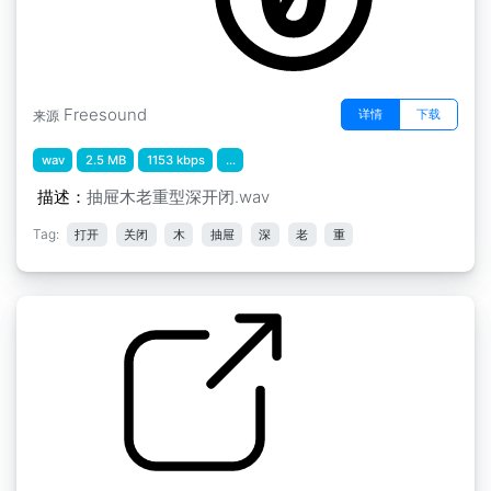
Freesound
详情
下载
来源
wav
2.5 MB
1153 kbps
...
描述：
抽屉木老重型深开闭.wav
Tag:
打开
关闭
木
抽屉
深
老
重