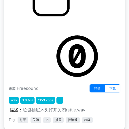
by kyles
随机的" 抽屉里的木头垃圾打开关闭的响声
Freesound
详情
下载
来源
wav
1.6 MB
1153 kbps
...
描述：
垃圾抽屉木头打开关闭rattle.wav
Tag:
打开
关闭
木
抽屉
拨浪鼓
垃圾