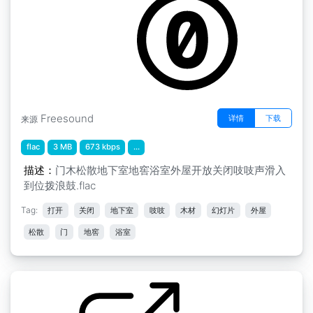
Freesound
详情
下载
来源
flac
3 MB
673 kbps
...
描述：
门木松散地下室地窖浴室外屋开放关闭吱吱声滑入
到位拨浪鼓.flac
Tag:
打开
关闭
地下室
吱吱
木材
幻灯片
外屋
松散
门
地窖
浴室