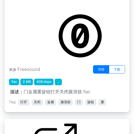
by kyles
随机 " 门的金属把手打开关闭时发出响声
Freesound
详情
下载
来源
flac
2 MB
408 kbps
...
描述：
门金属重旋钮打开关闭拨浪鼓.flac
Tag:
打开
关闭
金属
拨浪鼓
门
旋钮
重