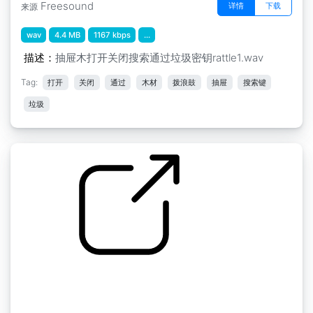
Freesound
详情
下载
来源
wav
4.4 MB
1167 kbps
...
描述：
抽屉木打开关闭搜索通过垃圾密钥rattle1.wav
Tag:
打开
关闭
通过
木材
拨浪鼓
抽屉
搜索键
垃圾
by kyles
随机的 " 木质的门 粗糙的公寓内部 沉重的不均匀
的打开和关闭 晃动的响声