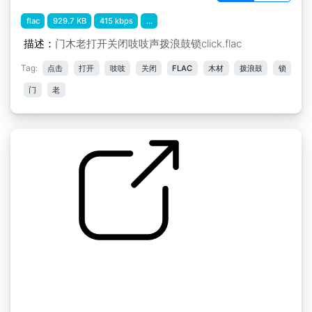
flac
929.7 KB
415 kbps
...
描述：
门木老打开关闭吱吱声拨浪鼓锁click.flac
Tag:
点击
打开
吱吱
关闭
FLAC
木材
拨浪鼓
锁
门
老
by kyles
random " door wood gnarly apartment back
door open close squelch rattle from outside
recorded from inside