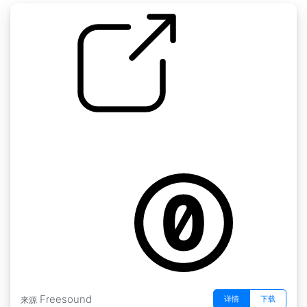
by kyles
随机的" 门的木头旧的打开关闭吱吱作响的锁点
击
Freesound
详情
下载
来源