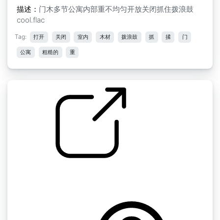
描述：
门木多节公寓内部重不均匀开放关闭抓住拨浪鼓
cool.flac
Tag:
打开
关闭
室内
木材
拨浪鼓
抓
揉
门
公寓
粗糙的
重
古董咖啡研磨机的其他声音
by alexanderdanner