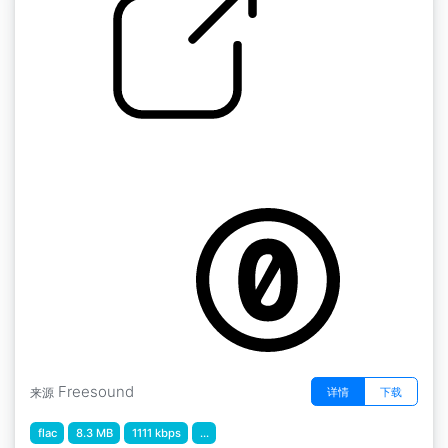
by kyles
随机的 "木制门，沉重的公寓内部，不均匀的打
开和关闭，摩擦的响声，很酷。
Freesound
详情
下载
来源
flac
8.3 MB
1111 kbps
...