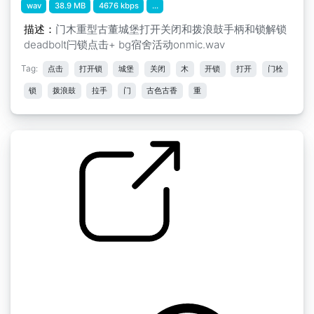
wav
38.9 MB
4676 kbps
...
描述：
门木重型古董城堡打开关闭和拨浪鼓手柄和锁解锁
deadbolt闩锁点击+ bg宿舍活动onmic.wav
Tag:
点击
打开锁
城堡
关闭
木
开锁
打开
门栓
锁
拨浪鼓
拉手
门
古色古香
重
by kyles
随机的" 门的木头松动地下室地窖浴室外屋打开
关闭吱吱作响滑到地方的响声