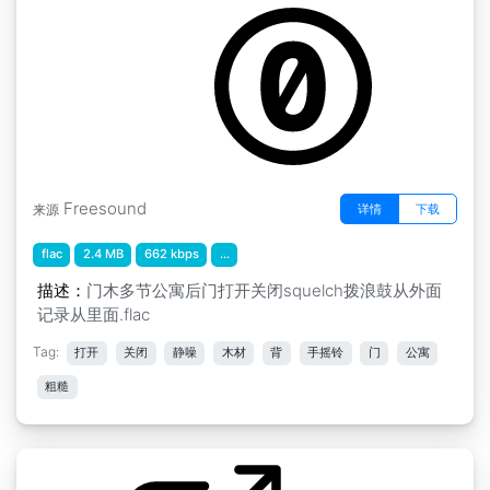
Freesound
详情
下载
来源
flac
2.4 MB
662 kbps
...
描述：
门木多节公寓后门打开关闭squelch拨浪鼓从外面
记录从里面.flac
Tag:
打开
关闭
静噪
木材
背
手摇铃
门
公寓
粗糙