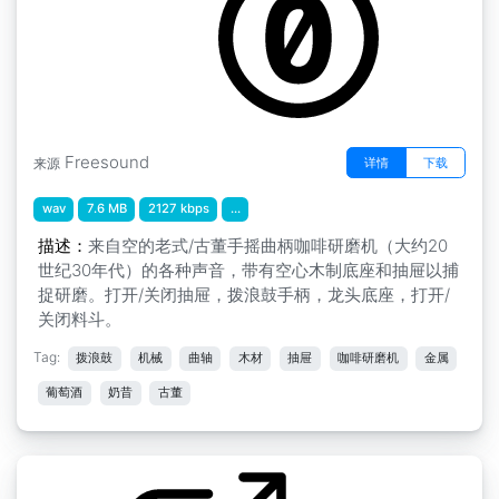
Freesound
详情
下载
来源
wav
7.6 MB
2127 kbps
...
描述：
来自空的老式/古董手摇曲柄咖啡研磨机（大约20
世纪30年代）的各种声音，带有空心木制底座和抽屉以捕
捉研磨。打开/关闭抽屉，拨浪鼓手柄，龙头底座，打开/
关闭料斗。
Tag:
拨浪鼓
机械
曲轴
木材
抽屉
咖啡研磨机
金属
葡萄酒
奶昔
古董