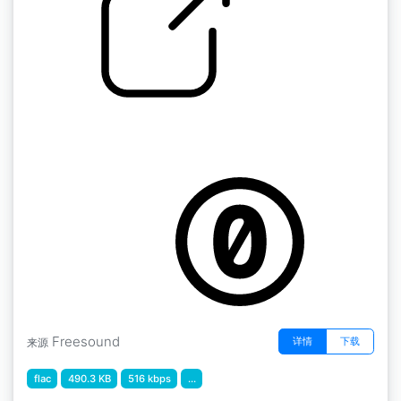
by kyles
随机的 "木质老式镶嵌玻璃的门，关闭后会发出
硬的响声或窗格声。
Freesound
详情
下载
来源
flac
490.3 KB
516 kbps
...