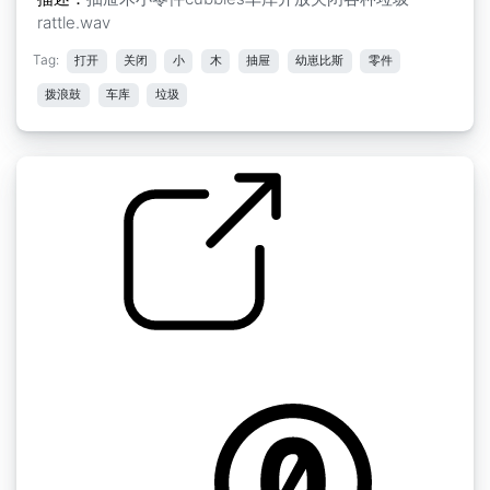
rattle.wav
Tag:
打开
关闭
小
木
抽屉
幼崽比斯
零件
拨浪鼓
车库
垃圾
by kyles
随机的" 抽屉木制的老式沉重的打开关闭