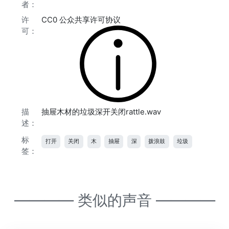
者：
许
CC0 公众共享许可协议
可：
描
抽屉木材的垃圾深开关闭rattle.wav
述：
标
打开
关闭
木
抽屉
深
拨浪鼓
垃圾
签：
———— 类似的声音 ————