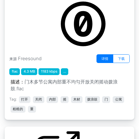
Freesound
详情
下载
来源
flac
4.3 MB
1183 kbps
...
描述：
门木多节公寓内部重不均匀开放关闭摇动拨浪
鼓.flac
Tag:
打开
关闭
内部
摇
木材
拨浪鼓
门
公寓
粗糙的
重