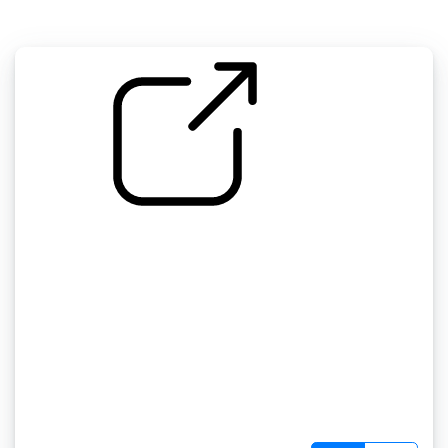
by �
�