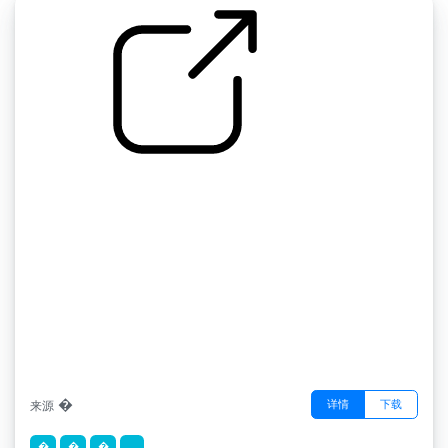
by �
�
�
详情
下载
来源
�
�
�
...