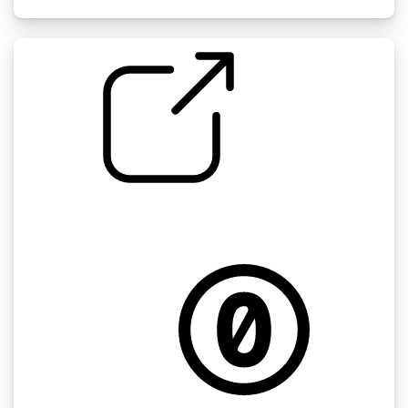
by kyles
蒙特利尔 " 雨后小巷湿漉漉的+鸟类、天际线、
建筑回声 蒙特利尔，加拿大