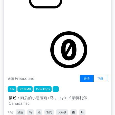
by kyles
蒙特利尔 " 雨后小巷湿漉漉的+鸟儿，天际线1 蒙
特利尔，加拿大
Freesound
详情
下载
来源
flac
22.6 MB
1532 kbps
...
描述：
雨后的小巷湿雨+鸟，skyline1蒙特利尔，
Canada.flac
Tag:
滴落
鸟
湿
胡同
天际线
雨
后