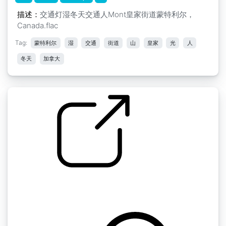
描述：
交通灯湿冬天交通人Mont皇家街道蒙特利尔，
Canada.flac
Tag:
蒙特利尔
湿
交通
街道
山
皇家
光
人
冬天
加拿大
by kyles
蒙特利尔 " 交通 中型交叉口 湿润的冬天 加拿大
蒙特利尔