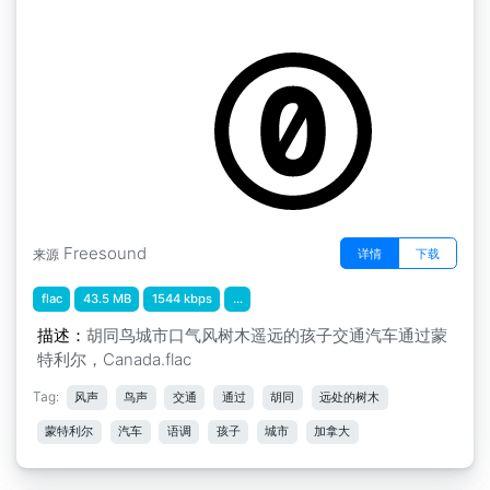
蒙特利尔 " 小巷 鸟类 城市音调 风在树上 遥远的
孩子 交通 汽车 通过 蒙特利尔，加拿大
Freesound
详情
下载
来源
flac
43.5 MB
1544 kbps
...
描述：
胡同鸟城市口气风树木遥远的孩子交通汽车通过蒙
特利尔，Canada.flac
Tag:
风声
鸟声
交通
通过
胡同
远处的树木
蒙特利尔
汽车
语调
孩子
城市
加拿大