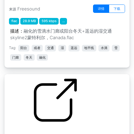
Freesound
详情
下载
来源
flac
28.9 MB
595 kbps
...
描述：
融化的雪滴水门廊或阳台冬天+遥远的湿交通
skyline2蒙特利尔，Canada.flac
Tag:
阳台
或者
交通
湿
遥远
地平线
水滴
雪
门廊
冬天
融化
by kyles