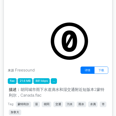
by kyles
蒙特利尔 " 巷子里的城市雨水下水道滴水和附近
潮湿的交通短版2 蒙特利尔，加拿大
Freesound
详情
下载
来源
flac
21.6 MB
881 kbps
...
描述：
胡同城市雨下水道滴水和湿交通附近短版本2蒙特
利尔，Canada.flac
Tag:
蒙特利尔
湿
胡同
交通
污水
雨水
水滴
市
加拿大