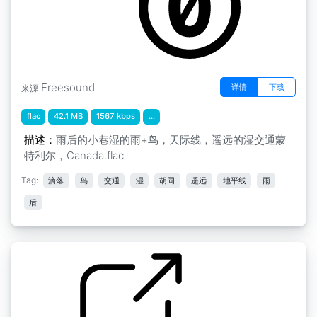
Freesound
详情
下载
来源
flac
42.1 MB
1567 kbps
...
描述：
雨后的小巷湿的雨+鸟，天际线，遥远的湿交通蒙
特利尔，Canada.flac
Tag:
滴落
鸟
交通
湿
胡同
遥远
地平线
雨
后