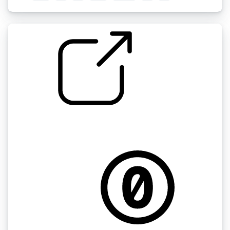
by kyles
冬天 " 融化的雪滴在门廊或阳台上 冬天 + 遥远的
湿交通天际线2 加拿大蒙特利尔市