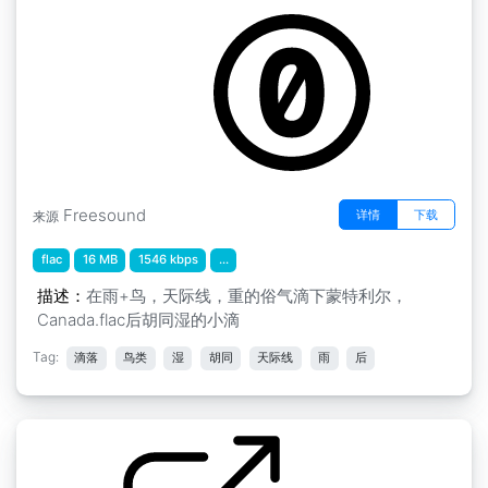
Freesound
详情
下载
来源
flac
16 MB
1546 kbps
...
描述：
在雨+鸟，天际线，重的俗气滴下蒙特利尔，
Canada.flac后胡同湿的小滴
Tag:
滴落
鸟类
湿
胡同
天际线
雨
后