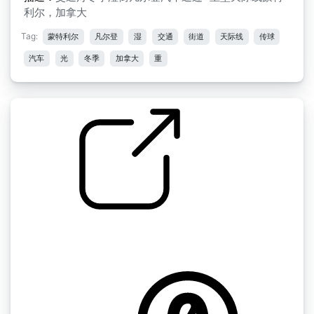
利尔，加拿大
Tag:
蒙特利尔
凡尔登
湿
交通
街道
天际线
传球
汽车
光
冬季
加拿大
重
by kyles
蒙特利尔 " 雨后小巷湿漉漉的+鸟，天际线，远
处湿漉漉的交通 蒙特利尔，加拿大