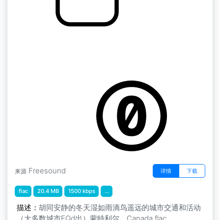
by kyles
冬天 " 巷子里安静的冬天，湿漉漉的像雨滴一样
的鸟儿 遥远的城市交通和活动（大部分城市都是
EQd出来的） 加拿大蒙特利尔，加拿大
Freesound
详情
下载
来源
flac
20.4 MB
1500 kbps
...
描述：
胡同安静的冬天湿如雨滴鸟遥远的城市交通和活动
（大多数城市EQd出）蒙特利尔，Canada.flac