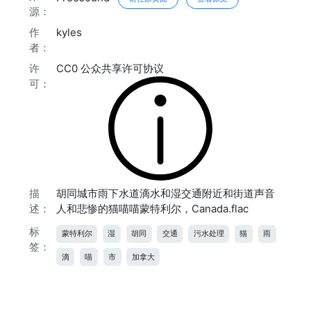
源：
作
kyles
者：
许
CC0 公众共享许可协议
可：
描
胡同城市雨下水道滴水和湿交通附近和街道声音
述：
人和悲惨的猫喵喵蒙特利尔，Canada.flac
标
蒙特利尔
湿
胡同
交通
污水处理
猫
雨
签：
滴
喵
市
加拿大