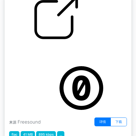
by kyles
冬季 " 红绿灯 湿润的冬季交通人 蒙特利尔皇家
街，加拿大
Freesound
详情
下载
来源
flac
41 MB
895 kbps
...