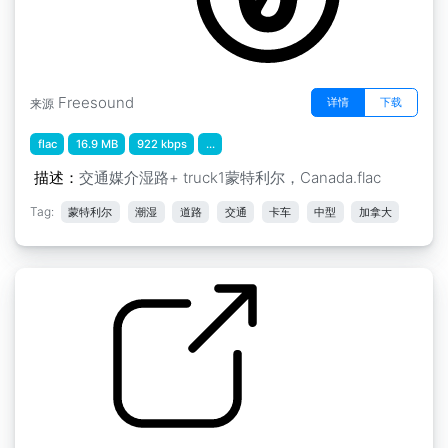
Freesound
详情
下载
来源
flac
16.9 MB
922 kbps
...
描述：
交通媒介湿路+ truck1蒙特利尔，Canada.flac
Tag:
蒙特利尔
潮湿
道路
交通
卡车
中型
加拿大