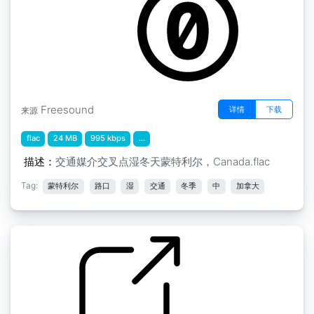
Freesound
详情
下载
来源
flac
24 MB
995 kbps
...
描述：
交通媒介交叉点湿冬天蒙特利尔，Canada.flac
Tag:
蒙特利尔
路口
湿
交通
冬季
中
加拿大