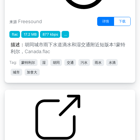
Freesound
详情
下载
来源
flac
17.2 MB
877 kbps
...
描述：
胡同城市雨下水道滴水和湿交通附近短版本1蒙特
利尔，Canada.flac
Tag:
蒙特利尔
湿
胡同
交通
污水
雨水
水滴
城市
加拿大