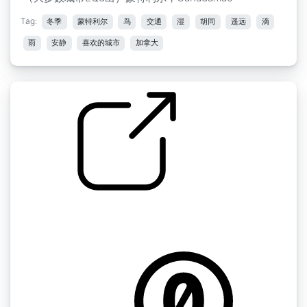
Tag:
冬季
蒙特利尔
鸟
交通
湿
胡同
遥远
滴
雨
安静
喜欢的城市
加拿大
by kyles
蒙特利尔 " 交通 中等湿路 + 卡车1 蒙特利尔，加
拿大