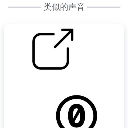
———— 类似的声音 ————
by kyles
蒙特利尔 " 巷子里的城市雨水下水道滴水和附近
潮湿的交通短版1 蒙特利尔，加拿大