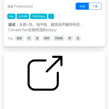
Freesound
详情
下载
来源
flac
8.8 MB
1538 kbps
...
描述：
在雨+鸟，地平线，建筑回声蒙特利尔，
Canada.flac后胡同湿的drippy
Tag:
滴落
鸟
湿
胡同
天际线
雨
后
by kyles
蒙特利尔 " 雨后小巷潮湿滴水+鸟类，天际线，
沉重的粘性滴水 蒙特利尔，加拿大