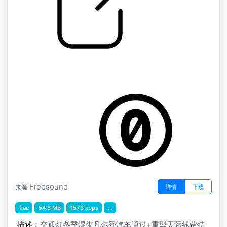
by kyles
蒙特利尔 " 红绿灯 冬季 湿润的街道 凡尔登 汽车
通过 + 重型天际线 蒙特利尔，加拿大
Freesound
详情
下载
来源
flac
54.8 MB
1573 kbps
...
描述：
交通灯冬季湿街凡尔登汽车通过+重型天际线蒙特