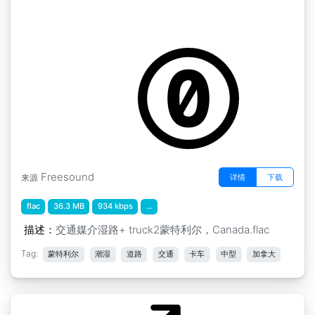
by kyles
蒙特利尔 " 交通 中等湿路 + 卡车2 蒙特利尔，加
拿大
Freesound
详情
下载
来源
flac
36.3 MB
934 kbps
...
描述：
交通媒介湿路+ truck2蒙特利尔，Canada.flac
Tag:
蒙特利尔
潮湿
道路
交通
卡车
中型
加拿大