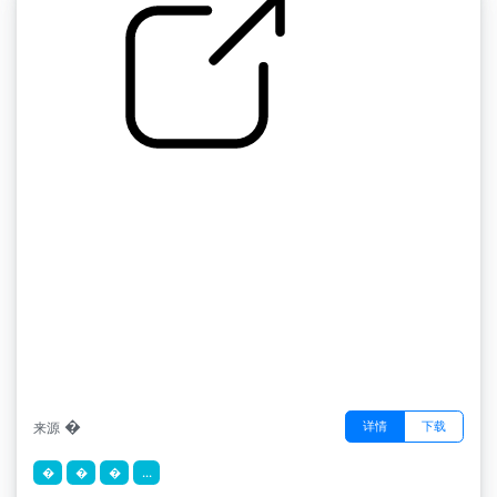
by �
�
�
详情
下载
来源
�
�
�
...