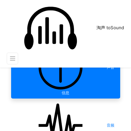
淘声 toSound
声音
信息
音频