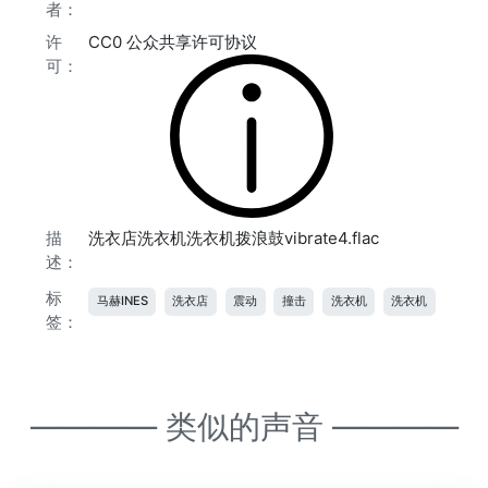
者：
许
CC0 公众共享许可协议
可：
描
洗衣店洗衣机洗衣机拨浪鼓vibrate4.flac
述：
标
马赫INES
洗衣店
震动
撞击
洗衣机
洗衣机
签：
———— 类似的声音 ————