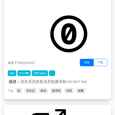
自助洗衣店 " 自助洗衣店的洗衣机发出响声震动
1
Freesound
详情
下载
来源
flac
9.2 MB
916 kbps
...
描述：
洗衣店洗衣机洗衣机拨浪鼓vibrate1.flac
Tag:
机
洗衣店
振动
拨浪鼓
洗涤
垫圈