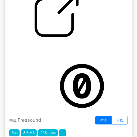
by kyles
自助洗衣店 " 自助洗衣店的洗衣机发出响声震动
2
Freesound
详情
下载
来源
flac
3.6 MB
928 kbps
...