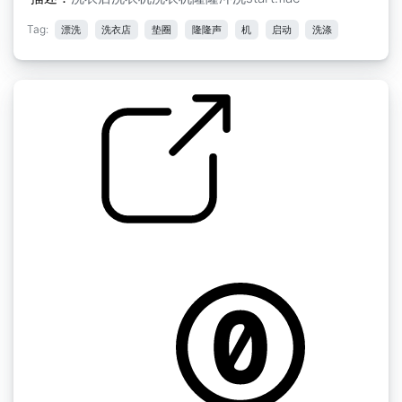
Tag:
漂洗
洗衣店
垫圈
隆隆声
机
启动
洗涤
by kyles
自助洗衣店 " 自助洗衣机 洗衣机隆隆旋转完成