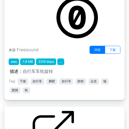
Freesound
详情
下载
来源
wav
7.9 MB
2310 kbps
...
描述：
自行车车轮旋转
Tag:
下坡
自行车
脚蹬
自行车
纺纱
点击
链
蹬踏
轮