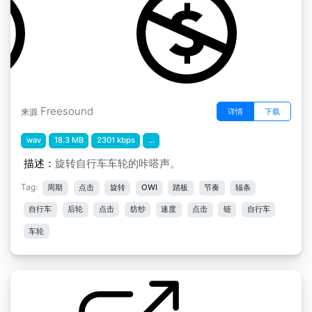
Freesound
详情
下载
来源
wav
18.3 MB
2301 kbps
...
描述：
旋转自行车车轮的咔嗒声。
Tag:
周期
点击
旋转
OWI
踏板
节奏
辐条
自行车
后轮
点击
纺纱
速度
点击
链
自行车
车轮