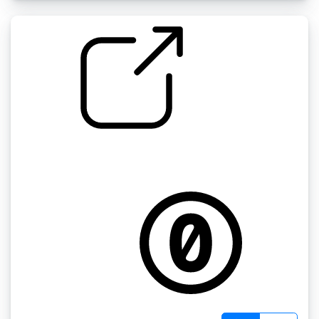
Jody's sound effects " 自行车后轮毂棘轮的咔
嚓声
by jodybruchon