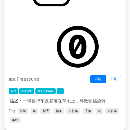
自行车摔倒，车轮打滑，6次。
by ninjaotter
Freesound
详情
下载
来源
aiff
4.4 MB
1063 kbps
...
描述：
一辆自行车反复落在草地上，导致轮辐旋转
Tag:
自旋
草
秋天
辐条
自行车
下落
链
自行车
车轮