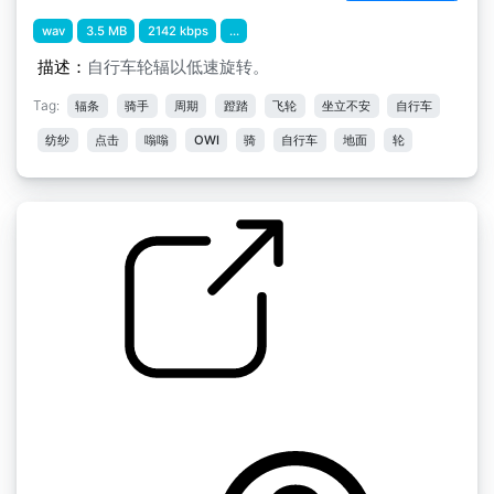
wav
3.5 MB
2142 kbps
...
描述：
自行车轮辐以低速旋转。
Tag:
辐条
骑手
周期
蹬踏
飞轮
坐立不安
自行车
纺纱
点击
嗡嗡
OWI
骑
自行车
地面
轮
by 哈勒克
在自行车车轮的轮辐上刷过物品