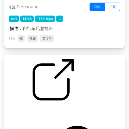
Freesound
详情
下载
来源
wav
1.1 MB
1559 kbps
...
描述：
自行车轮胎撞击
Tag:
噔
轮胎
自行车
13个G的运动包 " 旋转的自行车轮子
by 13GPanska_Lakota_Jan