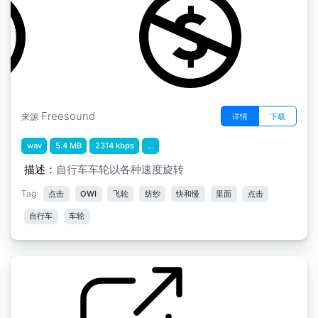
Freesound
详情
下载
来源
wav
5.4 MB
2314 kbps
...
描述：
自行车车轮以各种速度旋转
Tag:
点击
OWI
飞轮
纺纱
快和慢
里面
点击
自行车
车轮