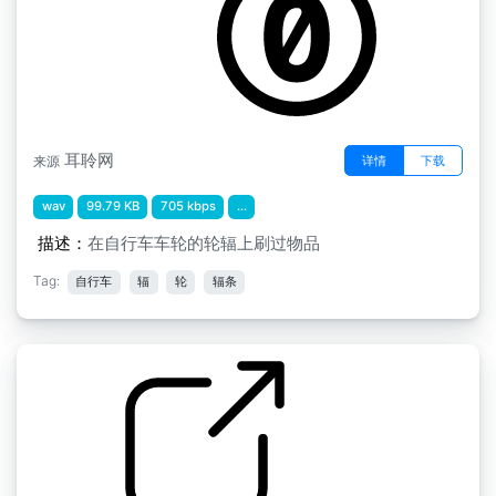
耳聆网
详情
下载
来源
wav
99.79 KB
705 kbps
...
描述：
在自行车车轮的轮辐上刷过物品
Tag:
自行车
辐
轮
辐条