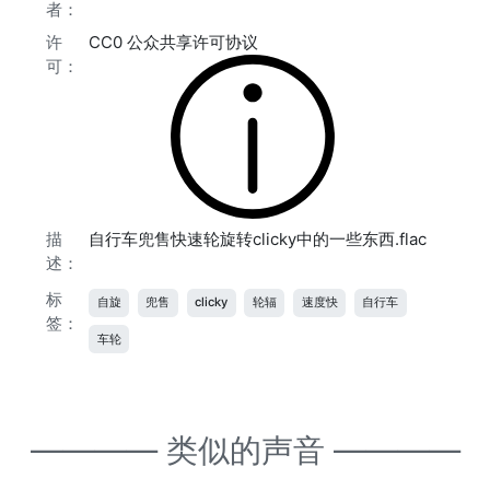
者：
许
CC0 公众共享许可协议
可：
描
自行车兜售快速轮旋转clicky中的一些东西.flac
述：
标
自旋
兜售
clicky
轮辐
速度快
自行车
签：
车轮
———— 类似的声音 ————