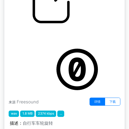
13个G的Klauzury运动包 " 自行车车轮转动
by 13GPanska_Lakota_Jan
Freesound
详情
下载
来源
wav
1.8 MB
2374 kbps
...
描述：
自行车车轮旋转