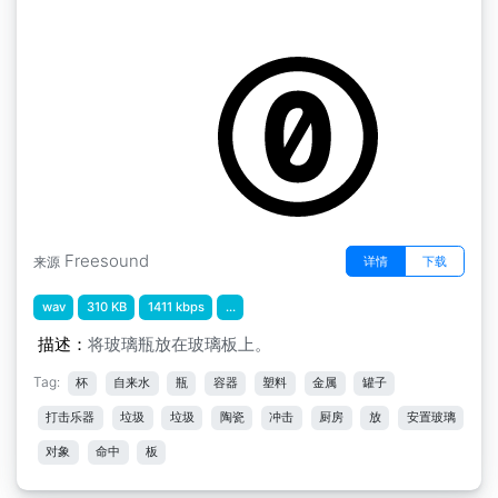
放置玻璃物体
by milpower
Freesound
详情
下载
来源
wav
310 KB
1411 kbps
...
描述：
将玻璃瓶放在玻璃板上。
Tag:
杯
自来水
瓶
容器
塑料
金属
罐子
打击乐器
垃圾
垃圾
陶瓷
冲击
厨房
放
安置玻璃
对象
命中
板