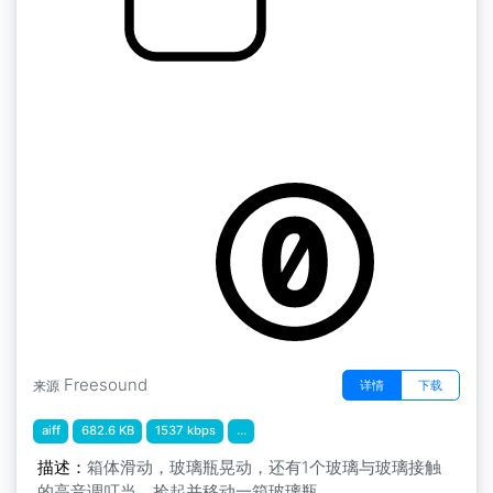
Florentine Films SFX " Box Of Bottles Take
Out FF252
by martinimeniscus
Freesound
详情
下载
来源
aiff
682.6 KB
1537 kbps
...
描述：
箱体滑动，玻璃瓶晃动，还有1个玻璃与玻璃接触
的高音调叮当。捡起并移动一箱玻璃瓶。