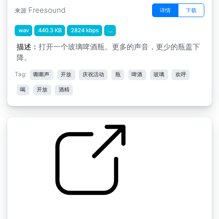
Freesound
详情
下载
来源
wav
440.3 KB
2824 kbps
...
描述：
打开一个玻璃啤酒瓶。更多的声音，更少的瓶盖下
降。
Tag:
嘶嘶声
开放
庆祝活动
瓶
啤酒
玻璃
欢呼
喝
开放
酒精
玻璃 " 玻璃瓶破裂