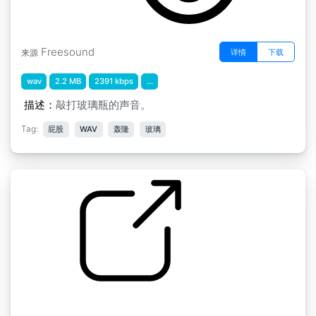
Freesound
详情
下载
来源
wav
2.2 MB
2391 kbps
...
描述：
敲打玻璃瓶的声音。
Tag:
屁股
WAV
轰隆
玻璃
玻璃杯的叮当声