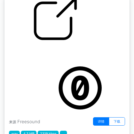
5.瓶子
by 13GPanska_Jirova_Tereza
Freesound
详情
下载
来源
wav
4.3 MB
2319 kbps
...