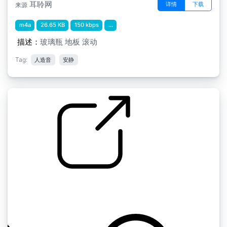
耳聆网
详情
下载
来源
m4a
26.65 KB
150 kbps
...
描述：
玻璃瓶 地板 滚动
Tag:
人造音
安静
Sound FX " 玻璃瓶坠落和滚动
by Arq1998