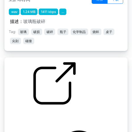
wav
1.24 MB
1411 kbps
...
描述：
玻璃瓶破碎
Tag:
玻璃
破损
破碎
瓶子
化学制品
烧杯
桌子
尖刻
碰撞
打破玻璃
by CheneWessels_170017