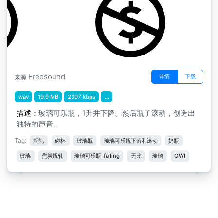
Freesound
详情
下载
来源
wav
19.9 MB
2307 kbps
...
描述：
玻璃可乐瓶，1升并下降。然后瓶子滚动，创造出
独特的声音。
Tag:
瓶轧
碰杯
玻璃瓶
玻璃可乐瓶下落和滚动
奶瓶
玻璃
焦炭瓶轧
玻璃可乐瓶-falling
无比
玻璃
OWI