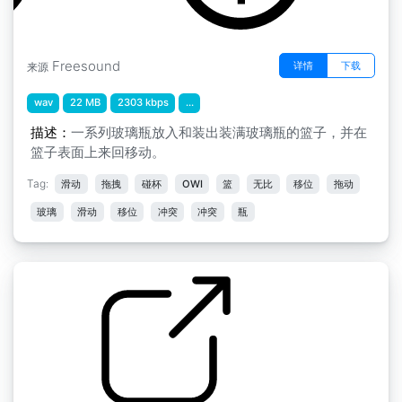
Freesound
详情
下载
来源
wav
22 MB
2303 kbps
...
描述：
一系列玻璃瓶放入和装出装满玻璃瓶的篮子，并在
篮子表面上来回移动。
Tag:
滑动
拖拽
碰杯
OWI
篮
无比
移位
拖动
玻璃
滑动
移位
冲突
冲突
瓶