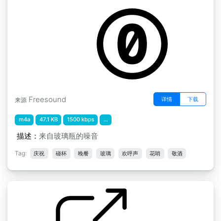
by kkohr435
Freesound
详情
下载
来源
m4a
47.1 KB
1500 kbps
...
描述：
来自玻璃瓶的噪音
Tag:
庆祝
碰杯
晚餐
玻璃
欢呼声
花哨
敬酒