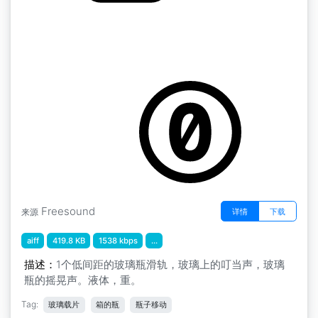
Florentine Films SFX " Box Of Bottles Take
Out FF258
by martinimeniscus
Freesound
详情
下载
来源
aiff
419.8 KB
1538 kbps
...
描述：
1个低间距的玻璃瓶滑轨，玻璃上的叮当声，玻璃
瓶的摇晃声。液体，重。
Tag:
玻璃载片
箱的瓶
瓶子移动