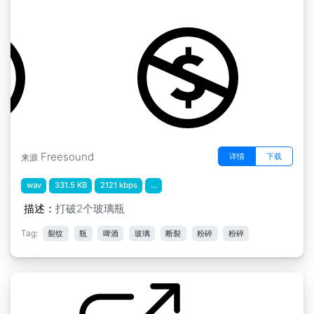
by natemarler
Freesound
详情
下载
来源
wav
331.5 KB
2121 kbps
...
描述：
打破2个玻璃瓶
Tag:
裂纹
瓶
啤酒
玻璃
断裂
粉碎
粉碎