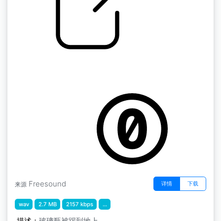
踢碎玻璃瓶
by shutup_outcast
Freesound
详情
下载
来源
wav
2.7 MB
2157 kbps
...
描述：
玻璃瓶被踢到地上