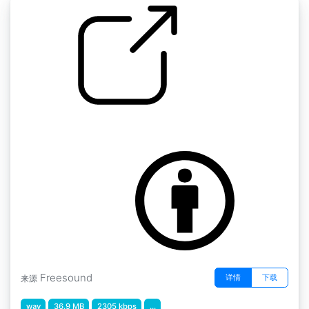
科瑞格咖啡机
by dcsimon
Freesound
详情
下载
来源
wav
36.9 MB
2305 kbps
...