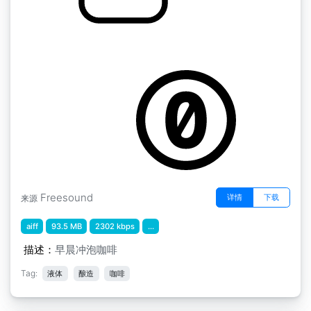
艾丽西亚的时间工作室 " 咖啡1
by aliciacore
Freesound
详情
下载
来源
aiff
93.5 MB
2302 kbps
...
描述：
早晨冲泡咖啡
Tag:
液体
酿造
咖啡