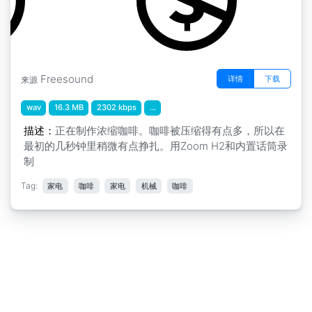
Freesound
详情
下载
来源
wav
16.3 MB
2302 kbps
...
描述：
正在制作浓缩咖啡。咖啡被压缩得有点多，所以在
最初的几秒钟里稍微有点挣扎。用Zoom H2和内置话筒录
制
Tag:
家电
咖啡
家电
机械
咖啡
免责声明
|
隐私申明
|
意见反馈