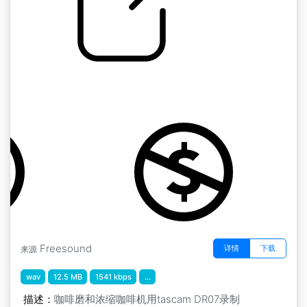
特浓咖啡
by kopper@
Freesound
详情
下载
来源
wav
12.5 MB
1541 kbps
...
描述：
咖啡磨和浓缩咖啡机用tascam DR07录制