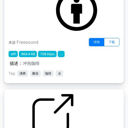
Freesound
详情
下载
来源
aiff
964.4 KB
708 kbps
...
描述：
冲泡咖啡
Tag:
沸腾
酿造
咖啡
水