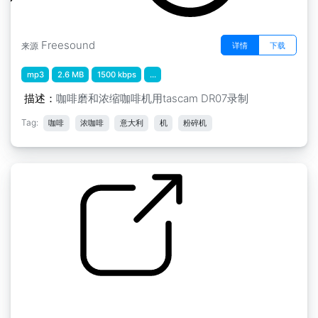
Freesound
详情
下载
来源
mp3
2.6 MB
1500 kbps
...
描述：
咖啡磨和浓缩咖啡机用tascam DR07录制
Tag:
咖啡
浓咖啡
意大利
机
粉碎机
SFX图书馆项目 " 咖啡机的酝酿