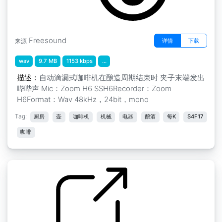
Freesound
详情
下载
来源
wav
9.7 MB
1153 kbps
...
描述：
自动滴漏式咖啡机在酿造周期结束时 夹子末端发出
哔哔声 Mic：Zoom H6 SSH6Recorder：Zoom
H6Format：Wav 48kHz，24bit，mono
Tag:
厨房
壶
咖啡机
机械
电器
酿酒
每K
S4F17
咖啡