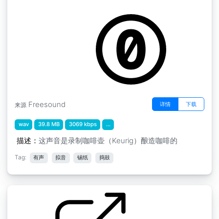
by amanda.polito
Freesound
详情
下载
来源
wav
39.8 MB
3069 kbps
...
描述：
这声音是录制咖啡壶（Keurig）酿造咖啡的
Tag:
有声
拟音
锡纸
捣鼓