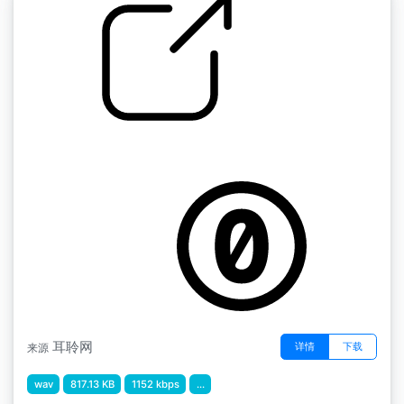
by Ailbert
点击电脑鼠标
耳聆网
详情
下载
来源
wav
817.13 KB
1152 kbps
...