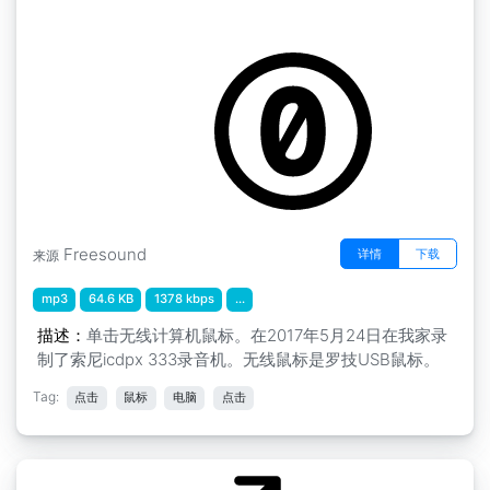
房子周围的随机声音" 鼠标点击
by envirOmaniac2
Freesound
详情
下载
来源
mp3
64.6 KB
1378 kbps
...
描述：
单击无线计算机鼠标。在2017年5月24日在我家录
制了索尼icdpx 333录音机。无线鼠标是罗技USB鼠标。
Tag:
点击
鼠标
电脑
点击