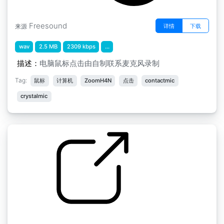
Freesound
详情
下载
来源
wav
2.5 MB
2309 kbps
...
描述：
电脑鼠标点击由自制联系麦克风录制
Tag:
鼠标
计算机
ZoomH4N
点击
contactmic
crystalmic