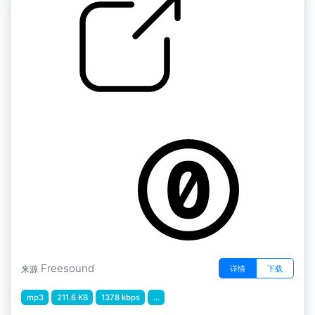
变化的鼠标点击
by JonasTisell
Freesound
详情
下载
来源
mp3
211.6 KB
1378 kbps
...