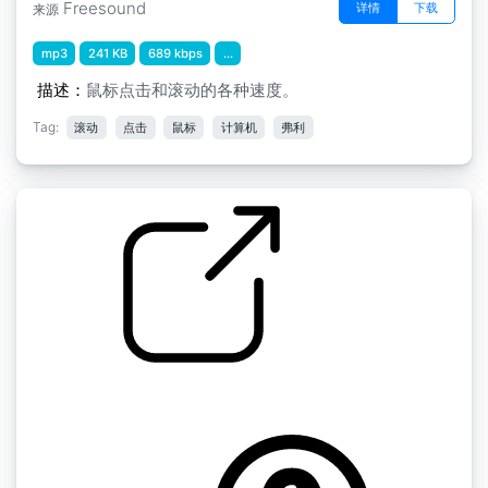
Freesound
详情
下载
来源
mp3
241 KB
689 kbps
...
描述：
鼠标点击和滚动的各种速度。
Tag:
滚动
点击
鼠标
计算机
弗利
电脑声音 " 鼠标点击
by McMitch