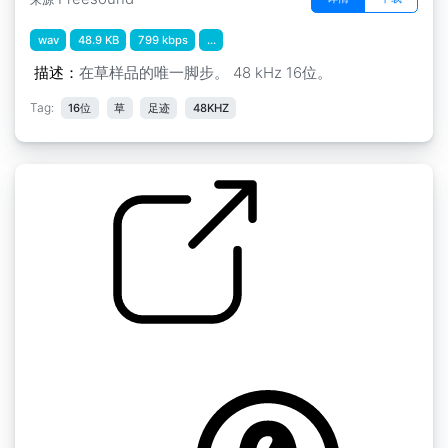
wav
48.9 KB
799 kbps
...
描述：
在草样品的唯一脚步。 48 kHz 16位。
Tag:
16位
草
足迹
48KHZ
脚步声 " 脚步声草 3
by GiocoSound