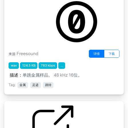
by GiocoSound
Freesound
详情
下载
来源
wav
124.5 KB
783 kbps
...
描述：
单跳金属样品。 48 kHz 16位。
Tag:
金属
足迹
跳转