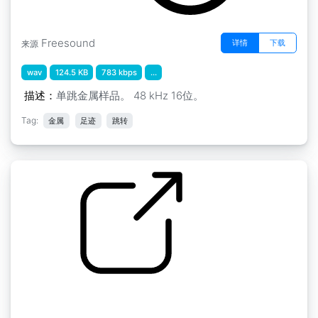
Freesound
详情
下载
来源
wav
124.5 KB
783 kbps
...
描述：
单跳金属样品。 48 kHz 16位。
Tag:
金属
足迹
跳转
脚步声" 跳跃金属5