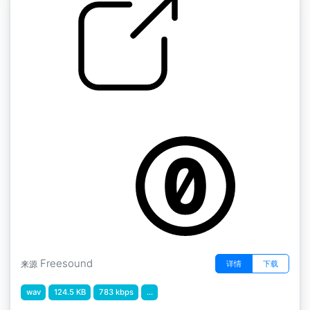
脚步声" Jump Metal 2
by GiocoSound
Freesound
详情
下载
来源
wav
124.5 KB
783 kbps
...