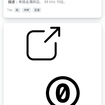
描述：
单跳金属样品。 48 kHz 16位。
Tag:
趾
木材
足迹
脚步声" 跳跃金属1
by GiocoSound