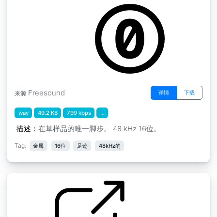
by GiocoSound
Freesound
详情
下载
来源
wav
49.2 KB
799 kbps
...
描述：
在草样品的唯一脚步。 48 kHz 16位。
Tag:
金属
16位
足迹
48kHz的