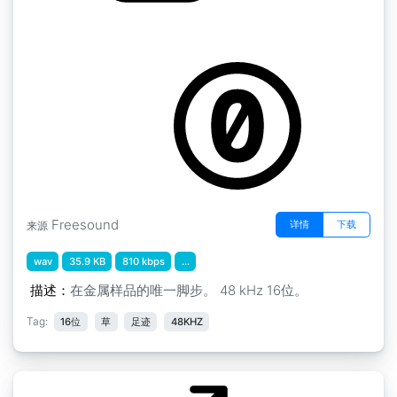
脚步声 " 金属脚步声 1
by GiocoSound
Freesound
详情
下载
来源
wav
35.9 KB
810 kbps
...
描述：
在金属样品的唯一脚步。 48 kHz 16位。
Tag:
16位
草
足迹
48KHZ