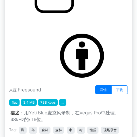
布列塔尼森林氛围2
by MaxOfS2D
Freesound
详情
下载
来源
flac
3.4 MB
788 kbps
...
描述：
用Yeti Blue麦克风录制，在Vegas Pro中处理。
48kHz的/ 16位。
Tag:
风
鸟
森林
森林
水
树
性质
现场录音