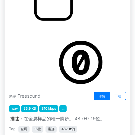
脚步声 " 金属脚步声 4
by GiocoSound
Freesound
详情
下载
来源
wav
35.9 KB
810 kbps
...
描述：
在金属样品的唯一脚步。 48 kHz 16位。
Tag:
金属
16位
足迹
48kHz的