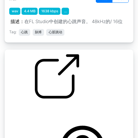
wav
4.4 MB
1638 kbps
...
描述：
在FL Studio中创建的心跳声音。 48kHz的/ 16位
Tag:
心跳
脉搏
心脏跳动
随机录音 " 金属撞击
by Feedbackdesignz