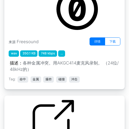
Freesound
详情
下载
来源
wav
350.1 KB
748 kbps
...
描述：
各种金属冲突。用AKGC414麦克风录制。 （24位/
48kHz的）
Tag:
命中
金属
爆炸
碰撞
冲击