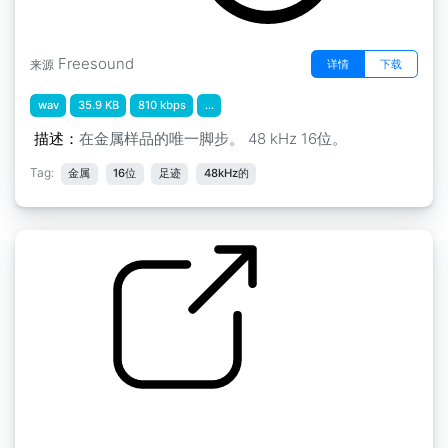
Freesound
详情
下载
来源
wav
35.9 KB
810 kbps
...
描述：
在金属样品的唯一脚步。 48 kHz 16位。
Tag:
金属
16位
足迹
48kHz的
脚步声 " 脚步声草 4