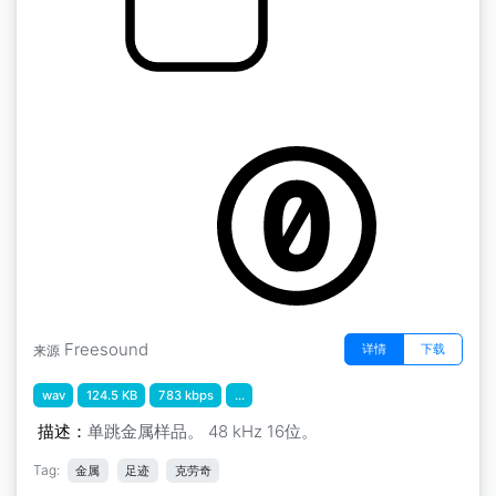
脚步声" 跳跃金属4
by GiocoSound
Freesound
详情
下载
来源
wav
124.5 KB
783 kbps
...
描述：
单跳金属样品。 48 kHz 16位。
Tag:
金属
足迹
克劳奇