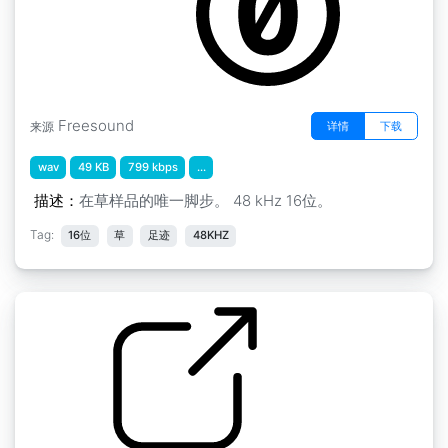
Freesound
详情
下载
来源
wav
49 KB
799 kbps
...
描述：
在草样品的唯一脚步。 48 kHz 16位。
Tag:
16位
草
足迹
48KHZ