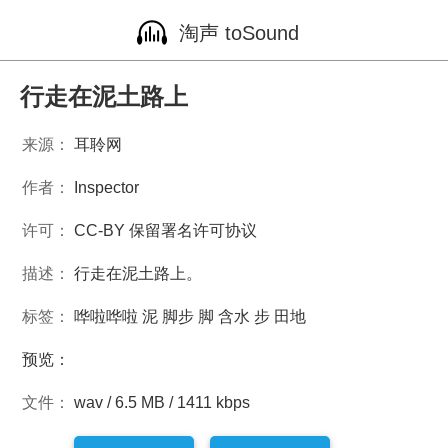
淘声 toSound
行走在泥土路上
来源：
耳聆网
作者：
Inspector
许可：
CC-BY 保留署名许可协议
描述：
行走在泥土路上。
标签：
哗啦哗啦
泥
脚步
脚
含水
步
田地
预览：
文件：
wav / 6.5 MB / 1411 kbps