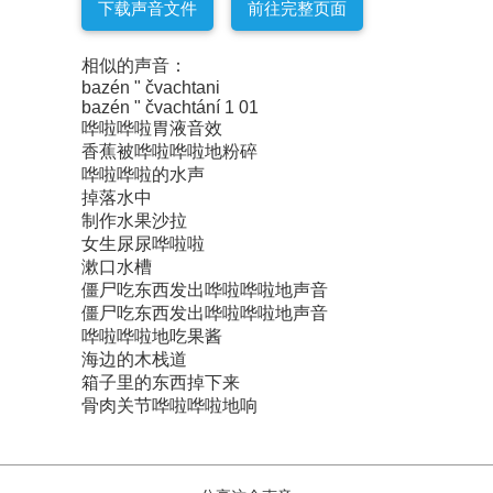
下载声音文件
前往完整页面
相似的声音：
bazén " čvachtani
bazén " čvachtání 1 01
哗啦哗啦胃液音效
香蕉被哗啦哗啦地粉碎
哗啦哗啦的水声
掉落水中
制作水果沙拉
女生尿尿哗啦啦
漱口水槽
僵尸吃东西发出哗啦哗啦地声音
僵尸吃东西发出哗啦哗啦地声音
哗啦哗啦地吃果酱
海边的木栈道
箱子里的东西掉下来
骨肉关节哗啦哗啦地响