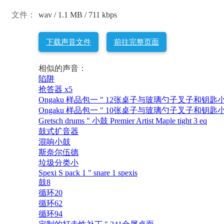
文件：
wav / 1.1 MB / 711 kbps
下载声音文件
前往完整页面
相似的声音：
陷阱
抢答器 x5
Ongaku 样品包一 " 12张桌子与玻璃勺子叉子和钥匙
Ongaku 样品包一 " 10张桌子与玻璃勺子叉子和钥匙
Gretsch drums " 小鼓 Premier Artist Maple tight 3 eq
鼓式扩音器
混响小鼓
斯奈尔伍德
垃圾分类小
Spexi S pack 1 " snare 1 spexis
鼓8
循环20
循环62
循环94