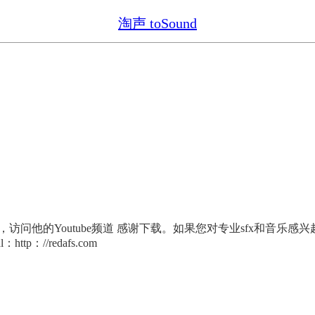
淘声 toSound
的Youtube频道 感谢下载。如果您对专业sfx和音乐感兴趣，只
ial：http：//redafs.com