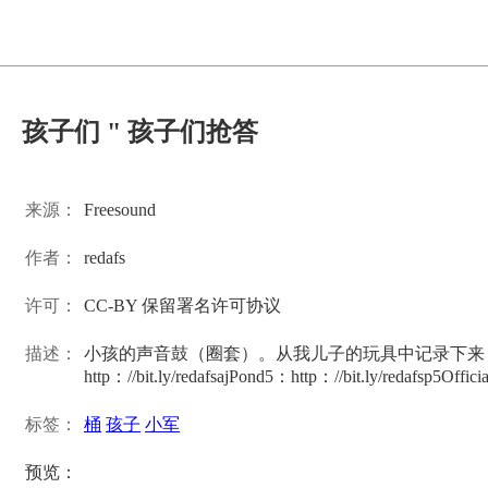
孩子们 " 孩子们抢答
来源：
Freesound
作者：
redafs
许可：
CC-BY 保留署名许可协议
描述：
小孩的声音鼓（圈套）。从我儿子的玩具中记录下来，访问他
http：//bit.ly/redafsajPond5：http：//bit.ly/redafsp5Offic
标签：
桶
孩子
小军
预览：