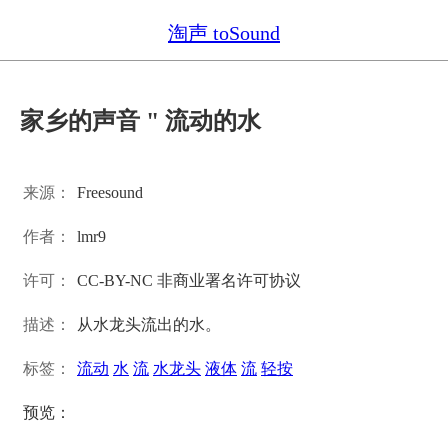
淘声 toSound
家乡的声音 " 流动的水
来源：
Freesound
作者：
lmr9
许可：
CC-BY-NC 非商业署名许可协议
描述：
从水龙头流出的水。
标签：
流动
水
流
水龙头
液体
流
轻按
预览：