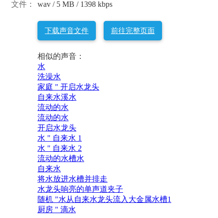
文件：
wav / 5 MB / 1398 kbps
下载声音文件
前往完整页面
相似的声音：
水
洗澡水
家庭 " 开启水龙头
自来水溪水
流动的水
流动的水
开启水龙头
水 " 自来水 1
水 " 自来水 2
流动的水槽水
自来水
将水放进水槽并排走
水龙头响亮的单声道夹子
随机 "水从自来水龙头流入大金属水槽1
厨房 " 滴水