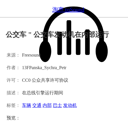
淘声 toSound
公交车 " 公交车发动机在内部运行
来源：
Freesound
作者：
13FPanska_Sychra_Petr
许可：
CC0 公众共享许可协议
描述：
在总线引擎运行期间
标签：
车辆
交通
内部
巴士
发动机
预览：