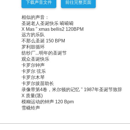
下载声音文件
前往完整页面
相似的声音：
圣诞老人圣诞快乐 嗬嗬嗬
X Mas " xmas bellis2 120BPM
远方的乐队
不那么圣诞 150 BPM
罗利鼓循环
纺纱厂...明年的圣诞节
观众圣诞快乐
卡罗尔钟声
卡罗尔 弦乐
卡罗尔木琴
卡罗尔拔苗助长
录像带第4卷，米尔顿的记忆 " 1987年圣诞节致辞
X 质量(茎)
模糊运动的钟声 120 Bpm
雪橇铃声