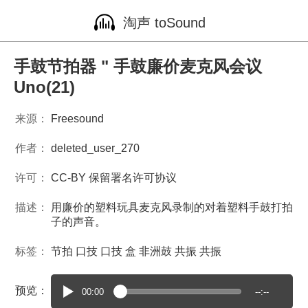
淘声 toSound
手鼓节拍器 " 手鼓廉价麦克风会议
Uno(21)
来源：
Freesound
作者：
deleted_user_270
许可：
CC-BY 保留署名许可协议
描述：
用廉价的塑料玩具麦克风录制的对着塑料手鼓打拍
子的声音。
标签：
节拍
口技
口技
盒
非洲鼓
共振
共振
预览：
00:00
--:--