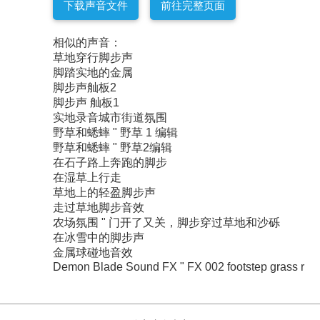
下载声音文件
前往完整页面
相似的声音：
草地穿行脚步声
脚踏实地的金属
脚步声舢板2
脚步声 舢板1
实地录音城市街道氛围
野草和蟋蟀 " 野草 1 编辑
野草和蟋蟀 " 野草2编辑
在石子路上奔跑的脚步
在湿草上行走
草地上的轻盈脚步声
走过草地脚步音效
农场氛围 " 门开了又关，脚步穿过草地和沙砾
在冰雪中的脚步声
金属球碰地音效
Demon Blade Sound FX " FX 002 footstep grass r