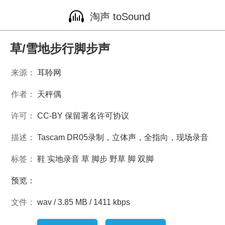
淘声 toSound
草/雪地步行脚步声
来源：
耳聆网
作者：
天秤偶
许可：
CC-BY 保留署名许可协议
描述：
Tascam DR05录制，立体声，全指向，现场录音
标签：
鞋
实地录音
草
脚步
野草
脚
双脚
预览：
文件：
wav / 3.85 MB / 1411 kbps