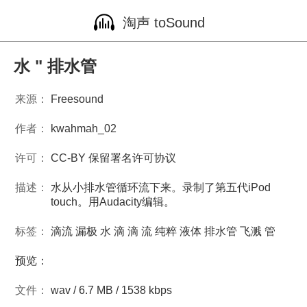
淘声 toSound
水 " 排水管
来源：
Freesound
作者：
kwahmah_02
许可：
CC-BY 保留署名许可协议
描述：
水从小排水管循环流下来。录制了第五代iPod
touch。用Audacity编辑。
标签：
滴流
漏极
水
滴
滴
流
纯粹
液体
排水管
飞溅
管
预览：
文件：
wav / 6.7 MB / 1538 kbps