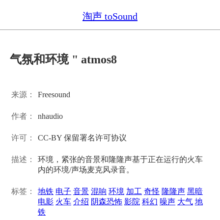
淘声 toSound
气氛和环境 " atmos8
来源：
Freesound
作者：
nhaudio
许可：
CC-BY 保留署名许可协议
描述：
环境，紧张的音景和隆隆声基于正在运行的火车
内的环境/声场麦克风录音。
标签：
地铁
电子
音景
混响
环境
加工
奇怪
隆隆声
黑暗
电影
火车
介绍
阴森恐怖
影院
科幻
噪声
大气
地
铁