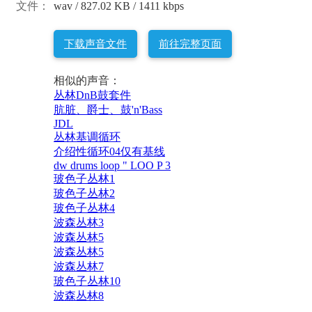
文件：
wav / 827.02 KB / 1411 kbps
下载声音文件
前往完整页面
相似的声音：
丛林DnB鼓套件
肮脏、爵士、鼓'n'Bass
JDL
丛林基调循环
介绍性循环04仅有基线
dw drums loop " LOO P 3
玻色子丛林1
玻色子丛林2
玻色子丛林4
波森丛林3
波森丛林5
波森丛林5
波森丛林7
玻色子丛林10
波森丛林8