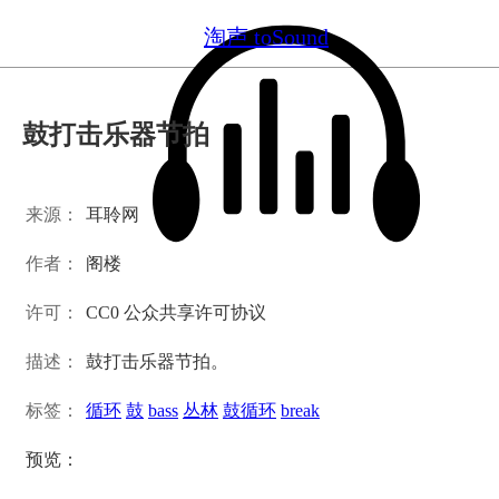
淘声 toSound
鼓打击乐器节拍
来源：
耳聆网
作者：
阁楼
许可：
CC0 公众共享许可协议
描述：
鼓打击乐器节拍。
标签：
循环
鼓
bass
丛林
鼓循环
break
预览：