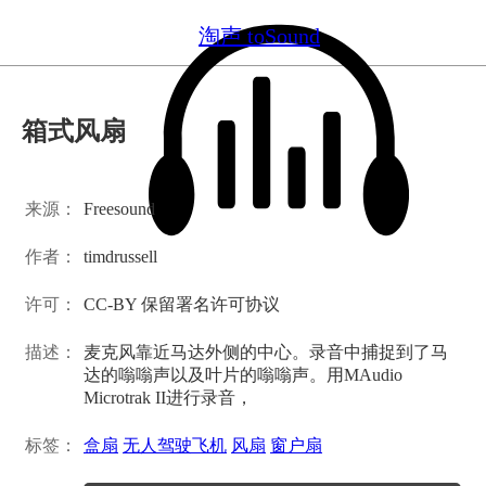
淘声 toSound
箱式风扇
来源：
Freesound
作者：
timdrussell
许可：
CC-BY 保留署名许可协议
描述：
麦克风靠近马达外侧的中心。录音中捕捉到了马
达的嗡嗡声以及叶片的嗡嗡声。用MAudio
Microtrak II进行录音，
标签：
盒扇
无人驾驶飞机
风扇
窗户扇